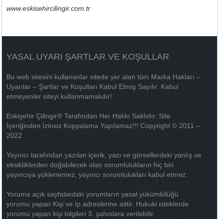
www.eskisehircilingir.com.tr
YASAL UYARI ŞARTLAR VE KOŞULLAR
Bu web sitesini kullananlar sitede yer alan tüm Marka Hakları –
Uyarılar – Şartlar ve Koşulları Kabul Etmiş Sayılır. Kabul
etmeyenler siteyi kullanmamalıdır!
Eskişehir Çilingir® Tarafından Her Hakkı Saklıdır. Site
İçeriğinden İzinsiz Kopyalama Yapılamaz!!! Copyright © 2011 –
2022
Yayıncı tarafından yazılan içerik, yazı ve görsellerdeki yanlış ve
eksikliklerden doğabilecek olan sorumlulukların hiç biri
yayıncıya yüklenemez, yayıncı sorumlulukları kabul etmez.
Yoruma açık sayfalardaki yorumların yasal yükümlülüğü
yorumu yapan Kişi ve Ip adreslerine aittir. Hukuki isteklerde
yorumu yapan kişi bilgileri 3. şahıslara verilebilir.