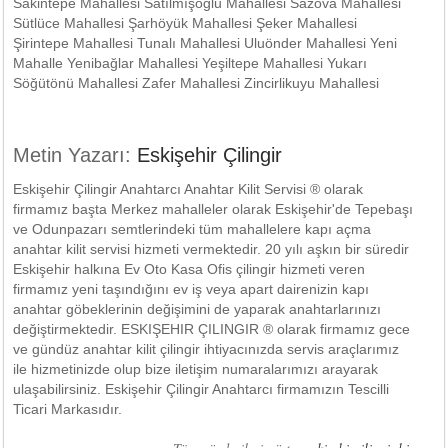
Sakintepe Mahallesi Satılmışoğlu Mahallesi Sazova Mahallesi
Sütlüce Mahallesi Şarhöyük Mahallesi Şeker Mahallesi
Şirintepe Mahallesi Tunalı Mahallesi Uluönder Mahallesi Yeni
Mahalle Yenibağlar Mahallesi Yeşiltepe Mahallesi Yukarı
Söğütönü Mahallesi Zafer Mahallesi Zincirlikuyu Mahallesi
Metin Yazarı:
Eskişehir Çilingir
Eskişehir Çilingir Anahtarcı Anahtar Kilit Servisi ® olarak
firmamız başta Merkez mahalleler olarak Eskişehir'de Tepebaşı
ve Odunpazarı semtlerindeki tüm mahallelere kapı açma
anahtar kilit servisi hizmeti vermektedir. 20 yılı aşkın bir süredir
Eskişehir halkına Ev Oto Kasa Ofis çilingir hizmeti veren
firmamız yeni taşındığını ev iş veya apart dairenizin kapı
anahtar göbeklerinin değişimini de yaparak anahtarlarınızı
değiştirmektedir. ESKIŞEHIR ÇILINGIR ® olarak firmamız gece
ve gündüz anahtar kilit çilingir ihtiyacınızda servis araçlarımız
ile hizmetinizde olup bize iletişim numaralarımızı arayarak
ulaşabilirsiniz. Eskişehir Çilingir Anahtarcı firmamızın Tescilli
Ticari Markasıdır.