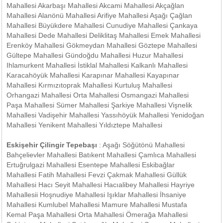
Mahallesi Akarbaşı Mahallesi Akcami Mahallesi Akçağlan
Mahallesi Alanönü Mahallesi Arifiye Mahallesi Aşağı Çağlan
Mahallesi Büyükdere Mahallesi Cunudiye Mahallesi Çankaya
Mahallesi Dede Mahallesi Deliklitaş Mahallesi Emek Mahallesi
Erenköy Mahallesi Gökmeydan Mahallesi Göztepe Mahallesi
Gültepe Mahallesi Gündoğdu Mahallesi Huzur Mahallesi
Ihlamurkent Mahallesi İstiklal Mahallesi Kalkanlı Mahallesi
Karacahöyük Mahallesi Karapınar Mahallesi Kayapınar
Mahallesi Kırmızıtoprak Mahallesi Kurtuluş Mahallesi
Orhangazi Mahallesi Orta Mahallesi Osmangazi Mahallesi
Paşa Mahallesi Sümer Mahallesi Şarkiye Mahallesi Vişnelik
Mahallesi Vadişehir Mahallesi Yassıhöyük Mahallesi Yenidoğan
Mahallesi Yenikent Mahallesi Yıldıztepe Mahallesi
Eskişehir Çilingir Tepebaşı
: Aşağı Söğütönü Mahallesi
Bahçelievler Mahallesi Batıkent Mahallesi Çamlıca Mahallesi
Ertuğrulgazi Mahallesi Esentepe Mahallesi Eskibağlar
Mahallesi Fatih Mahallesi Fevzi Çakmak Mahallesi Güllük
Mahallesi Hacı Seyit Mahallesi Hacıalibey Mahallesi Hayriye
Mahallesii Hoşnudiye Mahallesi Işıklar Mahallesi İhsaniye
Mahallesi Kumlubel Mahallesi Mamure Mahallesi Mustafa
Kemal Paşa Mahallesi Orta Mahallesi Ömerağa Mahallesi