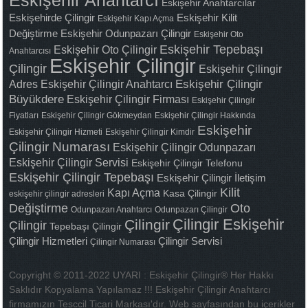
Eskişehir Anahtarcı
Eskişehir Anahtarcılar
Eskişehirde Çilingir
Eskişehir Kilit
Eskişehir Kapı Açma
Değiştirme
Eskişehir Odunpazarı Çilingir
Eskişehir Oto
Eskişehir Tepebaşı
Eskişehir Oto Çilingir
Anahtarcısı
Eskişehir Çilingir
Çilingir
Eskişehir Çilingir
Adres
Eskişehir Çilingir Anahtarcı
Eskişehir Çilingir
Büyükdere
Eskişehir Çilingir Firması
Eskişehir Çilingir
Fiyatları
Eskişehir Çilingir Gökmeydan
Eskişehir Çilingir Hakkında
Eskişehir
Eskişehir Çilingir Hizmeti
Eskişehir Çilingir Kimdir
Çilingir Numarası
Eskişehir Çilingir Odunpazarı
Eskişehir Çilingir Servisi
Eskişehir Çilingir Telefonu
Eskişehir Çilingir Tepebaşı
Eskişehir Çilingir İletişim
Kilit
Kapı Açma
Kasa Çilingir
eskişehir çilingir adresleri
Değiştirme
Oto
Odunpazarı Anahtarcı
Odunpazarı Çilingir
Çilingir Eskişehir
Çilingir
Çilingir
Tepebaşı Çilingir
Çilingir Hizmetleri
Çilingir Servisi
Çilingir Numarası
Copyright © 2011-2022 UYARI : Eskişehir Çilingir® Her Hakkı
Saklıdır Kopyalama Yapılamaz !!! Eskişehir Çilingir Anahtarcı
firmamızın Tesccil Ticari Markası'dır. Web sayfasından bu içerikler