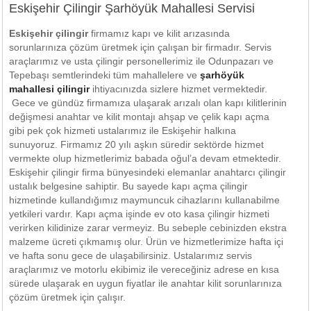
Eskişehir Çilingir Şarhöyük Mahallesi Servisi
Eskişehir çilingir
firmamız kapı ve kilit arızasında
sorunlarınıza çözüm üretmek için çalışan bir firmadır. Servis
araçlarımız ve usta çilingir personellerimiz ile Odunpazarı ve
Tepebaşı semtlerindeki tüm mahallelere ve
şarhöyük
mahallesi çilingir
ihtiyacınızda sizlere hizmet vermektedir.
Gece ve gündüz firmamıza ulaşarak arızalı olan kapı kilitlerinin
değişmesi anahtar ve kilit montajı ahşap ve çelik kapı açma
gibi pek çok hizmeti ustalarımız ile Eskişehir halkına
sunuyoruz. Firmamız 20 yılı aşkın süredir sektörde hizmet
vermekte olup hizmetlerimiz babada oğul’a devam etmektedir.
Eskişehir çilingir firma bünyesindeki elemanlar anahtarcı çilingir
ustalık belgesine sahiptir. Bu sayede kapı açma çilingir
hizmetinde kullandığımız maymuncuk cihazlarını kullanabilme
yetkileri vardır. Kapı açma işinde ev oto kasa çilingir hizmeti
verirken kilidinize zarar vermeyiz. Bu sebeple cebinizden ekstra
malzeme ücreti çıkmamış olur. Ürün ve hizmetlerimize hafta içi
ve hafta sonu gece de ulaşabilirsiniz. Ustalarımız servis
araçlarımız ve motorlu ekibimiz ile vereceğiniz adrese en kısa
sürede ulaşarak en uygun fiyatlar ile anahtar kilit sorunlarınıza
çözüm üretmek için çalışır.