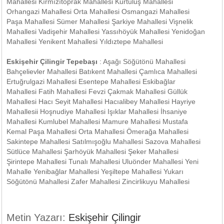
Mahallesi Kırmızıtoprak Mahallesi Kurtuluş Mahallesi
Orhangazi Mahallesi Orta Mahallesi Osmangazi Mahallesi
Paşa Mahallesi Sümer Mahallesi Şarkiye Mahallesi Vişnelik
Mahallesi Vadişehir Mahallesi Yassıhöyük Mahallesi Yenidoğan
Mahallesi Yenikent Mahallesi Yıldıztepe Mahallesi
Eskişehir Çilingir Tepebaşı
: Aşağı Söğütönü Mahallesi
Bahçelievler Mahallesi Batıkent Mahallesi Çamlıca Mahallesi
Ertuğrulgazi Mahallesi Esentepe Mahallesi Eskibağlar
Mahallesi Fatih Mahallesi Fevzi Çakmak Mahallesi Güllük
Mahallesi Hacı Seyit Mahallesi Hacıalibey Mahallesi Hayriye
Mahallesii Hoşnudiye Mahallesi Işıklar Mahallesi İhsaniye
Mahallesi Kumlubel Mahallesi Mamure Mahallesi Mustafa
Kemal Paşa Mahallesi Orta Mahallesi Ömerağa Mahallesi
Sakintepe Mahallesi Satılmışoğlu Mahallesi Sazova Mahallesi
Sütlüce Mahallesi Şarhöyük Mahallesi Şeker Mahallesi
Şirintepe Mahallesi Tunalı Mahallesi Uluönder Mahallesi Yeni
Mahalle Yenibağlar Mahallesi Yeşiltepe Mahallesi Yukarı
Söğütönü Mahallesi Zafer Mahallesi Zincirlikuyu Mahallesi
Metin Yazarı:
Eskişehir Çilingir