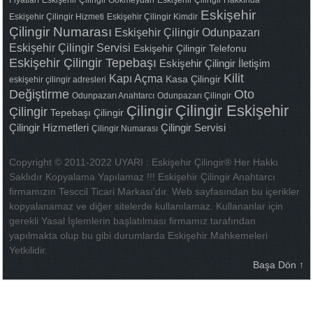
Eskişehir
Eskişehir Çilingir Hizmeti
Eskişehir Çilingir Kimdir
Çilingir Numarası
Eskişehir Çilingir Odunpazarı
Eskişehir Çilingir Servisi
Eskişehir Çilingir Telefonu
Eskişehir Çilingir Tepebaşı
Eskişehir Çilingir İletişim
Kilit
Kapı Açma
Kasa Çilingir
eskişehir çilingir adresleri
Değiştirme
Oto
Odunpazarı Anahtarcı
Odunpazarı Çilingir
Çilingir Eskişehir
Çilingir
Çilingir
Tepebaşı Çilingir
Çilingir Hizmetleri
Çilingir Servisi
Çilingir Numarası
Copyright © 2011-2022 UYARI : Eskişehir Çilingir® Her Hakkı
Saklıdır Kopyalama Yapılamaz !!! Eskişehir Çilingir Anahtarcı
firmamızın Tesccil Ticari Markası'dır. Web sayfasından bu içerikler
kopyalanamaz ve diğer sitelerde kullanılamaz. Kullananlar için
gerekli Yasal İşlemlerin başlatılması firmamız tarafından
yapılmakta olup bu gibi durumlarda Eskişehir Mahkemeleri
Yetkilidir.
Başa Dön ↑