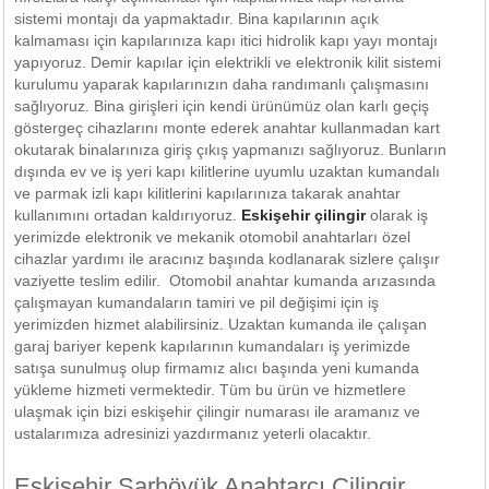
sistemi montajı da yapmaktadır. Bina kapılarının açık
kalmaması için kapılarınıza kapı itici hidrolik kapı yayı montajı
yapıyoruz. Demir kapılar için elektrikli ve elektronik kilit sistemi
kurulumu yaparak kapılarınızın daha randımanlı çalışmasını
sağlıyoruz. Bina girişleri için kendi ürünümüz olan karlı geçiş
göstergeç cihazlarını monte ederek anahtar kullanmadan kart
okutarak binalarınıza giriş çıkış yapmanızı sağlıyoruz. Bunların
dışında ev ve iş yeri kapı kilitlerine uyumlu uzaktan kumandalı
ve parmak izli kapı kilitlerini kapılarınıza takarak anahtar
kullanımını ortadan kaldırıyoruz.
Eskişehir çilingir
olarak iş
yerimizde elektronik ve mekanik otomobil anahtarları özel
cihazlar yardımı ile aracınız başında kodlanarak sizlere çalışır
vaziyette teslim edilir. Otomobil anahtar kumanda arızasında
çalışmayan kumandaların tamiri ve pil değişimi için iş
yerimizden hizmet alabilirsiniz. Uzaktan kumanda ile çalışan
garaj bariyer kepenk kapılarının kumandaları iş yerimizde
satışa sunulmuş olup firmamız alıcı başında yeni kumanda
yükleme hizmeti vermektedir. Tüm bu ürün ve hizmetlere
ulaşmak için bizi eskişehir çilingir numarası ile aramanız ve
ustalarımıza adresinizi yazdırmanız yeterli olacaktır.
Eskişehir Şarhöyük Anahtarcı Çilingir