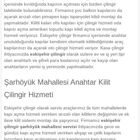
içerisinde kırıldığında kapının açılması için bizden çilingir
talebinde bulunabilirsiniz. Firmamız pvc balkon kapılarını da
açarak arızalı olan pimapen kapı ispanyolet kilidi montajı da
yapmaktadır. Kilitli kalan ofis kapıları için çilingir hizmeti oda
kapısı açma amerikan topuzlu kapı kilidi açma ve montajı
hizmeti veriyoruz. Eskişehir çilingir firmamız içerisinde anahtar
unutulduğunda kapılar kendisini otomatik kilitlediğinizde araç
kapılarınızı da açarak oto çilingir hizmeti veriyor. Kasa çilingir
ihtiyacınızda
eskişehir çilingir
olarak sizlere ev ve iş yeri tipi
olan anahtarlı ve şifreli para kaslarınız açılır ve kayıp olan
anahtarların yenisi iş yerimizde yapılmaktadır.
Şarhöyük Mahallesi Anahtar Kilit
Çilingir Hizmeti
Eskişehir çilingir olarak servis araçlarımız ile tüm mahallelerde
kapı açma hizmeti verirken arızalı olan kilitlerin değişimini ve ek
ilave kilit sistemi montajı da yapıyoruz. Firmamız
eskişehir
çilingir şarhöyük mahallesi servisi
ihtiyacınızda gece ve
gündüz kapı açma hizmeti verirken ahşap ve çelik kapıların
hırsızlara karşı açılmaması için kapılarınıza kapı koruma