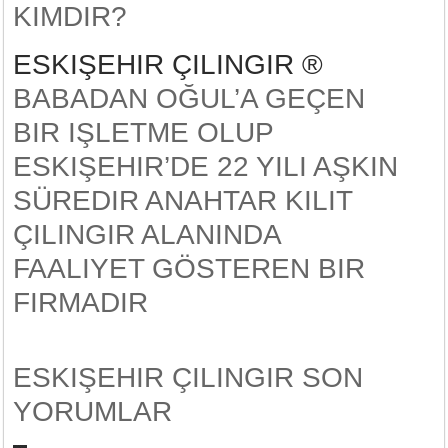
KIMDIR?
ESKIŞEHIR ÇILINGIR ®
BABADAN OĞUL’A GEÇEN
BIR IŞLETME OLUP
ESKIŞEHIR’DE 22 YILI AŞKIN
SÜREDIR ANAHTAR KILIT
ÇILINGIR ALANINDA
FAALIYET GÖSTEREN BIR
FIRMADIR
ESKIŞEHIR ÇILINGIR SON
YORUMLAR