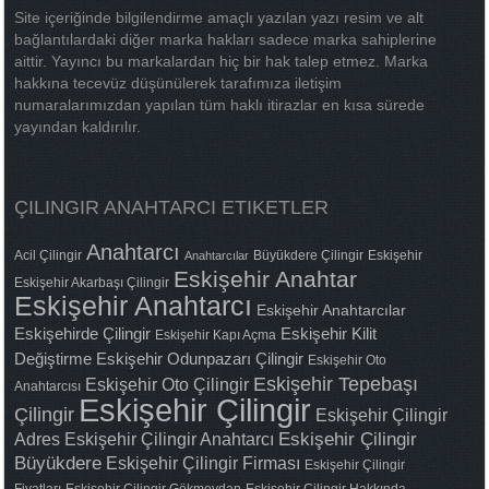
Site içeriğinde bilgilendirme amaçlı yazılan yazı resim ve alt
bağlantılardaki diğer marka hakları sadece marka sahiplerine
aittir. Yayıncı bu markalardan hiç bir hak talep etmez. Marka
hakkına tecevüz düşünülerek tarafımıza iletişim
numaralarımızdan yapılan tüm haklı itirazlar en kısa sürede
yayından kaldırılır.
ÇILINGIR ANAHTARCI ETIKETLER
Anahtarcı
Acil Çilingir
Büyükdere Çilingir
Eskişehir
Anahtarcılar
Eskişehir Anahtar
Eskişehir Akarbaşı Çilingir
Eskişehir Anahtarcı
Eskişehir Anahtarcılar
Eskişehirde Çilingir
Eskişehir Kilit
Eskişehir Kapı Açma
Değiştirme
Eskişehir Odunpazarı Çilingir
Eskişehir Oto
Eskişehir Tepebaşı
Eskişehir Oto Çilingir
Anahtarcısı
Eskişehir Çilingir
Çilingir
Eskişehir Çilingir
Adres
Eskişehir Çilingir Anahtarcı
Eskişehir Çilingir
Büyükdere
Eskişehir Çilingir Firması
Eskişehir Çilingir
Fiyatları
Eskişehir Çilingir Gökmeydan
Eskişehir Çilingir Hakkında