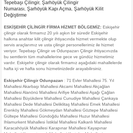
Tepebaşı Çilingir
,
Şarhöyük Çilingir
Numarası
,
Şarhöyük Kapı Açma
,
Şarhöyük Kilit
Değiştirme
ESKİŞEHİR ÇİLİNGİR FİRMA HİZMET BÖLGEMİZ:
Eskişehir
çilingir olarak firmamız 20 yılı aşkın bir süredir Eskişehir
halkına anahtar kilit çilingir ihtiyacında hizmet vermekte olup
servis araçlarımız ve usta çilingir personellerimiz ile hizmet
veriyor. Tepebaşı Çilingir ve Odunpazarı Çilingir ihtiyacınızda
bu semtlerin tüm mahallelerine gece ve gündüz hizmetimiz
vardır. Eskişehir çilingir olarak firmamız aşağıdaki mahallelerde
hafta içi ve hafta sonu hizmetinizdedir arayabilirsiniz.
Eskişehir Çilingir Odunpazarı
: 71 Evler Mahallesi 75. Yıl
Mahallesi Akarbaşı Mahallesi Akcami Mahallesi Akçağlan
Mahallesi Alanönü Mahallesi Arifiye Mahallesi Aşağı Çağlan
Mahallesi Büyükdere Mahallesi Cunudiye Mahallesi Çankaya
Mahallesi Dede Mahallesi Deliklitaş Mahallesi Emek Mahallesi
Erenköy Mahallesi Gökmeydan Mahallesi Göztepe Mahallesi
Gültepe Mahallesi Gündoğdu Mahallesi Huzur Mahallesi
Ihlamurkent Mahallesi İstiklal Mahallesi Kalkanlı Mahallesi
Karacahöyük Mahallesi Karapınar Mahallesi Kayapınar