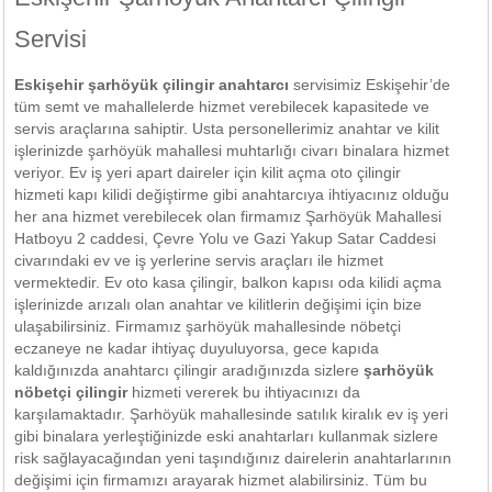
Servisi
Eskişehir şarhöyük çilingir anahtarcı
servisimiz Eskişehir’de
tüm semt ve mahallelerde hizmet verebilecek kapasitede ve
servis araçlarına sahiptir. Usta personellerimiz anahtar ve kilit
işlerinizde şarhöyük mahallesi muhtarlığı civarı binalara hizmet
veriyor. Ev iş yeri apart daireler için kilit açma oto çilingir
hizmeti kapı kilidi değiştirme gibi anahtarcıya ihtiyacınız olduğu
her ana hizmet verebilecek olan firmamız Şarhöyük Mahallesi
Hatboyu 2 caddesi, Çevre Yolu ve Gazi Yakup Satar Caddesi
civarındaki ev ve iş yerlerine servis araçları ile hizmet
vermektedir. Ev oto kasa çilingir, balkon kapısı oda kilidi açma
işlerinizde arızalı olan anahtar ve kilitlerin değişimi için bize
ulaşabilirsiniz. Firmamız şarhöyük mahallesinde nöbetçi
eczaneye ne kadar ihtiyaç duyuluyorsa, gece kapıda
kaldığınızda anahtarcı çilingir aradığınızda sizlere
şarhöyük
nöbetçi çilingir
hizmeti vererek bu ihtiyacınızı da
karşılamaktadır. Şarhöyük mahallesinde satılık kiralık ev iş yeri
gibi binalara yerleştiğinizde eski anahtarları kullanmak sizlere
risk sağlayacağından yeni taşındığınız dairelerin anahtarlarının
değişimi için firmamızı arayarak hizmet alabilirsiniz. Tüm bu