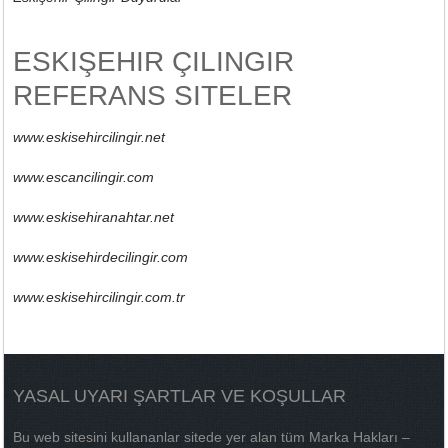
ESKIŞEHIR ÇILINGIR
REFERANS SITELER
www.eskisehircilingir.net
www.escancilingir.com
www.eskisehiranahtar.net
www.eskisehirdecilingir.com
www.eskisehircilingir.com.tr
YASAL UYARI ŞARTLAR VE KOŞULLAR
Bu web sitesini kullananlar sitede yer alan tüm Marka Hakları –