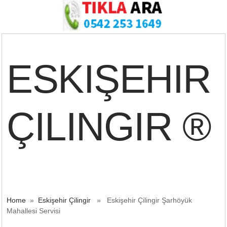
ESKIŞEHIR
ÇILINGIR ®
Home
»
Eskişehir Çilingir
» Eskişehir Çilingir Şarhöyük
Mahallesi Servisi