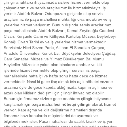
çilingir anahtarcı ihtiyacınızda sizlere hizmet vermekte olup
çalışanlarımız ve servis araçlarımız ile hizmetinizdeyiz. İş
yerimiz Atatürk Bulvarı Odunpazarı girişinde olup servis
araçlarımız ile paşa mahallesi muhtarlığı civarındaki ev ve iş
yerlerine hizmet veriyoruz. Bunun dışında servis araçlarımız
paşa mahallesinde Atatürk Bulvarı, Kemal Zeytinoğlu Caddesi
Civarı, Kurşunlu Cami ve Külliyesi, Kurtuluş Müzesi, Beylerbeyi
Konağı Civarı Tarihi ev ve iş yerlerine hizmet vermektedir.
Servisimiz Hicri Sezen Parkı, Atlıhan El Sanatları Çarşısı,
Anadolu Üniversitesi Konuk Evi, Büyükşehir Belediyesi Çağdaş
Cam Sanatları Müzesi ve Yılmaz Büyükerşen Bal Mumu
Heykeller Müzesine yakın olan binaların anahtar ve kilit
işlerinde hizmet vermekte olup çilingir servisimiz paşa
mahallesinde hafta içi ve hafta sonu hatta gece de hizmet
vermektedir. Nasıl ki gece ilaç almak için açık nöbetçi eczane
arasınız öyle de gece kapıda aldığınızda kapının açılması ve
aızalı olan kilitlerin değişimi için çilingir ihtiyacınız olabilir.
Bunun için firmamız sizlere gece anahtarcı çilingir ihtiyacınızı
karşılamak için
paşa mahallesi nöbetçi çilingir
olarak hizmet
veriyor. Kapı açma ve kilit değiştirme hizmetleri dışında
firmamız bazı konularda müşterilerini de uyarmak ve
bilgilendirmek ister. Paşa mahallesinde satılık kiralık ev iş yeri