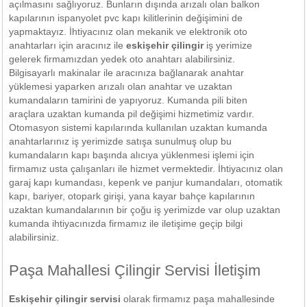
açılmasını sağlıyoruz. Bunların dışında arızalı olan balkon
kapılarının ispanyolet pvc kapı kilitlerinin değişimini de
yapmaktayız. İhtiyacınız olan mekanik ve elektronik oto
anahtarları için aracınız ile
eskişehir çilingir
iş yerimize
gelerek firmamızdan yedek oto anahtarı alabilirsiniz.
Bilgisayarlı makinalar ile aracınıza bağlanarak anahtar
yüklemesi yaparken arızalı olan anahtar ve uzaktan
kumandaların tamirini de yapıyoruz. Kumanda pili biten
araçlara uzaktan kumanda pil değişimi hizmetimiz vardır.
Otomasyon sistemi kapılarında kullanılan uzaktan kumanda
anahtarlarınız iş yerimizde satışa sunulmuş olup bu
kumandaların kapı başında alıcıya yüklenmesi işlemi için
firmamız usta çalışanları ile hizmet vermektedir. İhtiyacınız olan
garaj kapı kumandası, kepenk ve panjur kumandaları, otomatik
kapı, bariyer, otopark girişi, yana kayar bahçe kapılarının
uzaktan kumandalarının bir çoğu iş yerimizde var olup uzaktan
kumanda ihtiyacınızda firmamız ile iletişime geçip bilgi
alabilirsiniz.
Paşa Mahallesi Çilingir Servisi İletişim
Eskişehir çilingir servisi
olarak firmamız paşa mahallesinde