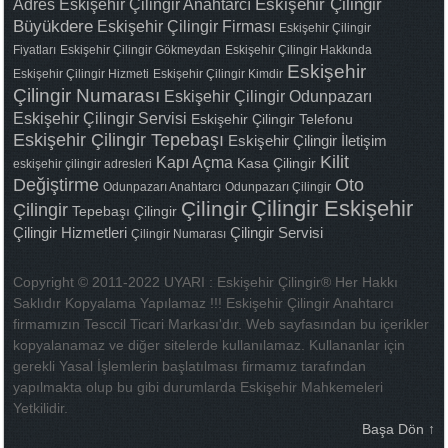
Adres
Eskişehir Çilingir Anahtarcı
Eskişehir Çilingir
Büyükdere
Eskişehir Çilingir Firması
Eskişehir Çilingir
Fiyatları
Eskişehir Çilingir Gökmeydan
Eskişehir Çilingir Hakkında
Eskişehir
Eskişehir Çilingir Hizmeti
Eskişehir Çilingir Kimdir
Çilingir Numarası
Eskişehir Çilingir Odunpazarı
Eskişehir Çilingir Servisi
Eskişehir Çilingir Telefonu
Eskişehir Çilingir Tepebaşı
Eskişehir Çilingir İletişim
Kilit
Kapı Açma
Kasa Çilingir
eskişehir çilingir adresleri
Değiştirme
Oto
Odunpazarı Anahtarcı
Odunpazarı Çilingir
Çilingir Eskişehir
Çilingir
Çilingir
Tepebaşı Çilingir
Çilingir Hizmetleri
Çilingir Servisi
Çilingir Numarası
Copyright © 2011-2022 UYARI : Eskişehir Çilingir® Her Hakkı
Saklıdır Kopyalama Yapılamaz !!! Eskişehir Çilingir Anahtarcı
firmamızın Tesccil Ticari Markası'dır. Web sayfasından bu içerikler
kopyalanamaz ve diğer sitelerde kullanılamaz. Kullananlar için
gerekli Yasal İşlemlerin başlatılması firmamız tarafından
yapılmakta olup bu gibi durumlarda Eskişehir Mahkemeleri
Yetkilidir.
Başa Dön ↑