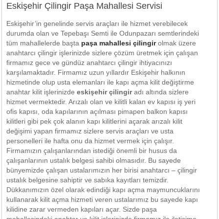
Eskişehir Çilingir Paşa Mahallesi Servisi
Eskişehir’in genelinde servis araçları ile hizmet verebilecek
durumda olan ve Tepebaşı Semti ile Odunpazarı semtlerindeki
tüm mahallelerde başta
paşa mahallesi çilingir
olmak üzere
anahtarcı çilingir işlerinizde sizlere çözüm üretmek için çalışan
firmamız gece ve gündüz anahtarcı çilingir ihtiyacınızı
karşılamaktadır. Firmamız uzun yıllardır Eskişehir halkının
hizmetinde olup usta elemanları ile kapı açma kilit değiştirme
anahtar kilit işlerinizde
eskişehir çilingir
adı altında sizlere
hizmet vermektedir. Arızalı olan ve kilitli kalan ev kapısı iş yeri
ofis kapısı, oda kapılarının açılması pimapen balkon kapısı
kilitleri gibi pek çok alanın kapı kilitlerini açarak arızalı kilit
değişimi yapan firmamız sizlere servis araçları ve usta
personelleri ile hafta onu da hizmet vermek için çalışır.
Firmamızın çalışanlarından istediği önemli bir husus da
çalışanlarının ustalık belgesi sahibi olmasıdır. Bu sayede
bünyemizde çalışan ustalarımızın her birisi anahtarcı – çilingir
ustalık belgesine sahiptir ve sabıka kayıtları temizdir.
Dükkanımızın özel olarak edindiği kapı açma maymuncuklarını
kullanarak kilit açma hizmeti veren ustalarımız bu sayede kapı
kilidine zarar vermeden kapıları açar. Sizde paşa