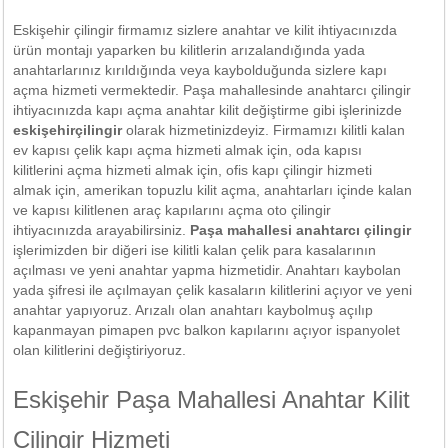
Eskişehir çilingir firmamız sizlere anahtar ve kilit ihtiyacınızda
ürün montajı yaparken bu kilitlerin arızalandığında yada
anahtarlarınız kırıldığında veya kaybolduğunda sizlere kapı
açma hizmeti vermektedir. Paşa mahallesinde anahtarcı çilingir
ihtiyacınızda kapı açma anahtar kilit değiştirme gibi işlerinizde
eskişehirçilingir
olarak hizmetinizdeyiz. Firmamızı kilitli kalan
ev kapısı çelik kapı açma hizmeti almak için, oda kapısı
kilitlerini açma hizmeti almak için, ofis kapı çilingir hizmeti
almak için, amerikan topuzlu kilit açma, anahtarları içinde kalan
ve kapısı kilitlenen araç kapılarını açma oto çilingir
ihtiyacınızda arayabilirsiniz.
Paşa mahallesi anahtarcı çilingir
işlerimizden bir diğeri ise kilitli kalan çelik para kasalarının
açılması ve yeni anahtar yapma hizmetidir. Anahtarı kaybolan
yada şifresi ile açılmayan çelik kasaların kilitlerini açıyor ve yeni
anahtar yapıyoruz. Arızalı olan anahtarı kaybolmuş açılıp
kapanmayan pimapen pvc balkon kapılarını açıyor ispanyolet
olan kilitlerini değiştiriyoruz.
Eskişehir Paşa Mahallesi Anahtar Kilit
Çilingir Hizmeti