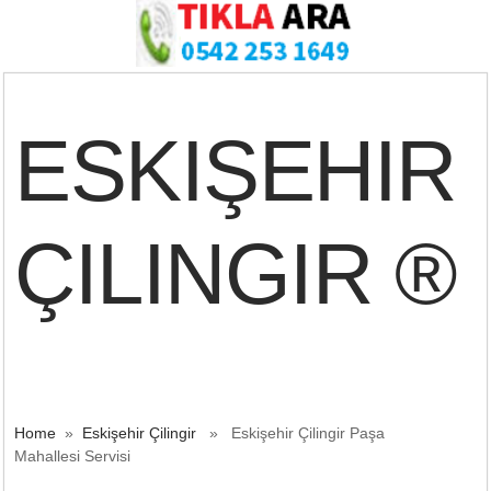
ESKIŞEHIR
ÇILINGIR ®
Home
»
Eskişehir Çilingir
» Eskişehir Çilingir Paşa
Mahallesi Servisi