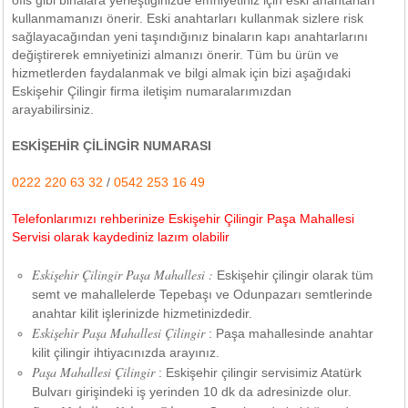
ofis gibi binalara yerleştiğinizde emniyetiniz için eski anahtarları
kullanmamanızı önerir. Eski anahtarları kullanmak sizlere risk
sağlayacağından yeni taşındığınız binaların kapı anahtarlarını
değiştirerek emniyetinizi almanızı önerir. Tüm bu ürün ve
hizmetlerden faydalanmak ve bilgi almak için bizi aşağıdaki
Eskişehir Çilingir firma iletişim numaralarımızdan
arayabilirsiniz.
ESKİŞEHİR ÇİLİNGİR NUMARASI
0222 220 63 32
/
0542 253 16 49
Telefonlarımızı rehberinize Eskişehir Çilingir Paşa Mahallesi
Servisi olarak kaydediniz lazım olabilir
Eskişehir Çilingir Paşa Mahallesi :
Eskişehir çilingir olarak tüm
semt ve mahallelerde Tepebaşı ve Odunpazarı semtlerinde
anahtar kilit işlerinizde hizmetinizdedir.
Eskişehir Paşa Mahallesi Çilingir
: Paşa mahallesinde anahtar
kilit çilingir ihtiyacınızda arayınız.
Paşa Mahallesi Çilingir
: Eskişehir çilingir servisimiz Atatürk
Bulvarı girişindeki iş yerinden 10 dk da adresinizde olur.