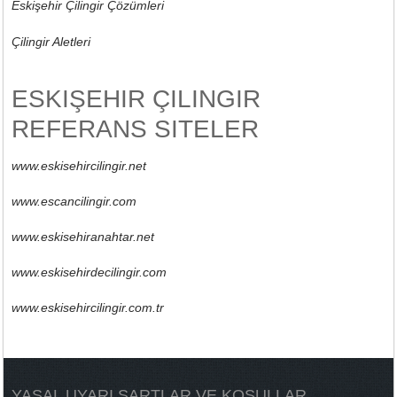
Eskişehir Çilingir Çözümleri
Çilingir Aletleri
ESKIŞEHIR ÇILINGIR
REFERANS SITELER
www.eskisehircilingir.net
www.escancilingir.com
www.eskisehiranahtar.net
www.eskisehirdecilingir.com
www.eskisehircilingir.com.tr
YASAL UYARI ŞARTLAR VE KOŞULLAR