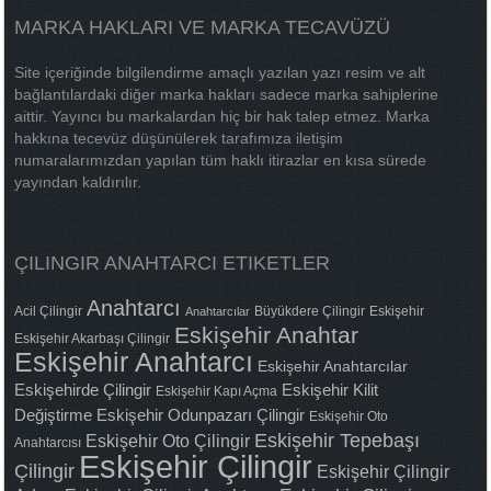
MARKA HAKLARI VE MARKA TECAVÜZÜ
Site içeriğinde bilgilendirme amaçlı yazılan yazı resim ve alt
bağlantılardaki diğer marka hakları sadece marka sahiplerine
aittir. Yayıncı bu markalardan hiç bir hak talep etmez. Marka
hakkına tecevüz düşünülerek tarafımıza iletişim
numaralarımızdan yapılan tüm haklı itirazlar en kısa sürede
yayından kaldırılır.
ÇILINGIR ANAHTARCI ETIKETLER
Anahtarcı
Acil Çilingir
Büyükdere Çilingir
Eskişehir
Anahtarcılar
Eskişehir Anahtar
Eskişehir Akarbaşı Çilingir
Eskişehir Anahtarcı
Eskişehir Anahtarcılar
Eskişehirde Çilingir
Eskişehir Kilit
Eskişehir Kapı Açma
Değiştirme
Eskişehir Odunpazarı Çilingir
Eskişehir Oto
Eskişehir Tepebaşı
Eskişehir Oto Çilingir
Anahtarcısı
Eskişehir Çilingir
Çilingir
Eskişehir Çilingir