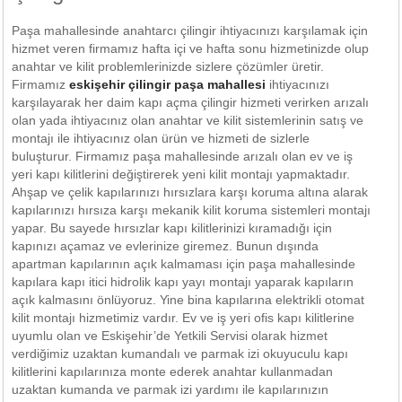
Paşa mahallesinde anahtarcı çilingir ihtiyacınızı karşılamak için
hizmet veren firmamız hafta içi ve hafta sonu hizmetinizde olup
anahtar ve kilit problemlerinizde sizlere çözümler üretir.
Firmamız
eskişehir çilingir paşa mahallesi
ihtiyacınızı
karşılayarak her daim kapı açma çilingir hizmeti verirken arızalı
olan yada ihtiyacınız olan anahtar ve kilit sistemlerinin satış ve
montajı ile ihtiyacınız olan ürün ve hizmeti de sizlerle
buluşturur. Firmamız paşa mahallesinde arızalı olan ev ve iş
yeri kapı kilitlerini değiştirerek yeni kilit montajı yapmaktadır.
Ahşap ve çelik kapılarınızı hırsızlara karşı koruma altına alarak
kapılarınızı hırsıza karşı mekanik kilit koruma sistemleri montajı
yapar. Bu sayede hırsızlar kapı kilitlerinizi kıramadığı için
kapınızı açamaz ve evlerinize giremez. Bunun dışında
apartman kapılarının açık kalmaması için paşa mahallesinde
kapılara kapı itici hidrolik kapı yayı montajı yaparak kapıların
açık kalmasını önlüyoruz. Yine bina kapılarına elektrikli otomat
kilit montajı hizmetimiz vardır. Ev ve iş yeri ofis kapı kilitlerine
uyumlu olan ve Eskişehir’de Yetkili Servisi olarak hizmet
verdiğimiz uzaktan kumandalı ve parmak izi okuyuculu kapı
kilitlerini kapılarınıza monte ederek anahtar kullanmadan
uzaktan kumanda ve parmak izi yardımı ile kapılarınızın