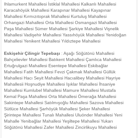
Ihlamurkent Mahallesi İstiklal Mahallesi Kalkanlı Mahallesi
Karacahöyük Mahallesi Karapınar Mahallesi Kayapınar
Mahallesi Kırmızıtoprak Mahallesi Kurtuluş Mahallesi
Orhangazi Mahallesi Orta Mahallesi Osmangazi Mahallesi
Paşa Mahallesi Sümer Mahallesi Şarkiye Mahallesi Vişnelik
Mahallesi Vadişehir Mahallesi Yassıhöyük Mahallesi Yenidoğan
Mahallesi Yenikent Mahallesi Yıldıztepe Mahallesi
Eskişehir Çilingir Tepebaşı
: Aşağı Söğütönü Mahallesi
Bahçelievler Mahallesi Batıkent Mahallesi Çamlıca Mahallesi
Ertuğrulgazi Mahallesi Esentepe Mahallesi Eskibağlar
Mahallesi Fatih Mahallesi Fevzi Çakmak Mahallesi Güllük
Mahallesi Hacı Seyit Mahallesi Hacıalibey Mahallesi Hayriye
Mahallesii Hoşnudiye Mahallesi Işıklar Mahallesi İhsaniye
Mahallesi Kumlubel Mahallesi Mamure Mahallesi Mustafa
Kemal Paşa Mahallesi Orta Mahallesi Ömerağa Mahallesi
Sakintepe Mahallesi Satılmışoğlu Mahallesi Sazova Mahallesi
Sütlüce Mahallesi Şarhöyük Mahallesi Şeker Mahallesi
Şirintepe Mahallesi Tunalı Mahallesi Uluönder Mahallesi Yeni
Mahalle Yenibağlar Mahallesi Yeşiltepe Mahallesi Yukarı
Söğütönü Mahallesi Zafer Mahallesi Zincirlikuyu Mahallesi