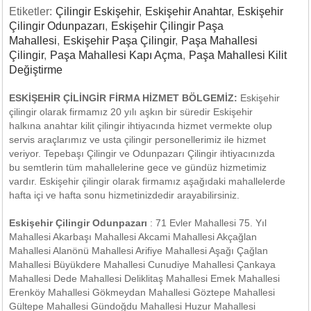
Etiketler:
Çilingir Eskişehir
,
Eskişehir Anahtar
,
Eskişehir
Çilingir Odunpazarı
,
Eskişehir Çilingir Paşa
Mahallesi
,
Eskişehir Paşa Çilingir
,
Paşa Mahallesi
Çilingir
,
Paşa Mahallesi Kapı Açma
,
Paşa Mahallesi Kilit
Değiştirme
ESKİŞEHİR ÇİLİNGİR FİRMA HİZMET BÖLGEMİZ:
Eskişehir
çilingir olarak firmamız 20 yılı aşkın bir süredir Eskişehir
halkına anahtar kilit çilingir ihtiyacında hizmet vermekte olup
servis araçlarımız ve usta çilingir personellerimiz ile hizmet
veriyor. Tepebaşı Çilingir ve Odunpazarı Çilingir ihtiyacınızda
bu semtlerin tüm mahallelerine gece ve gündüz hizmetimiz
vardır. Eskişehir çilingir olarak firmamız aşağıdaki mahallelerde
hafta içi ve hafta sonu hizmetinizdedir arayabilirsiniz.
Eskişehir Çilingir Odunpazarı
: 71 Evler Mahallesi 75. Yıl
Mahallesi Akarbaşı Mahallesi Akcami Mahallesi Akçağlan
Mahallesi Alanönü Mahallesi Arifiye Mahallesi Aşağı Çağlan
Mahallesi Büyükdere Mahallesi Cunudiye Mahallesi Çankaya
Mahallesi Dede Mahallesi Deliklitaş Mahallesi Emek Mahallesi
Erenköy Mahallesi Gökmeydan Mahallesi Göztepe Mahallesi
Gültepe Mahallesi Gündoğdu Mahallesi Huzur Mahallesi