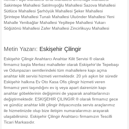
Sakintepe Mahallesi Satılmışoğlu Mahallesi Sazova Mahallesi
Sütlüce Mahallesi Şarhöyük Mahallesi Şeker Mahallesi
Şirintepe Mahallesi Tunalı Mahallesi Uluönder Mahallesi Yeni
Mahalle Yenibağlar Mahallesi Yeşiltepe Mahallesi Yukarı
Söğütönü Mahallesi Zafer Mahallesi Zincirlikuyu Mahallesi
Metin Yazarı:
Eskişehir Çilingir
Eskişehir Çilingir Anahtarcı Anahtar Kilit Servisi ® olarak
firmamız başta Merkez mahalleler olarak Eskişehir'de Tepebaşı
ve Odunpazarı semtlerindeki tüm mahallelere kapı açma
anahtar kilit servisi hizmeti vermektedir. 20 yılı aşkın bir süredir
Eskişehir halkına Ev Oto Kasa Ofis çilingir hizmeti veren
firmamız yeni taşındığını ev iş veya apart dairenizin kapı
anahtar göbeklerinin değişimini de yaparak anahtarlarınızı
değiştirmektedir. ESKIŞEHIR ÇILINGIR ® olarak firmamız gece
ve gündüz anahtar kilit çilingir ihtiyacınızda servis araçlarımız
ile hizmetinizde olup bize iletişim numaralarımızı arayarak
ulaşabilirsiniz. Eskişehir Çilingir Anahtarcı firmamızın Tescilli
Ticari Markasıdır.