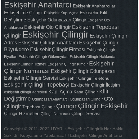
Eskişehir Anahtarcı
Eskişehir Anahtarcılar
Eskişehirde Çilingir
Eskişehir Kilit
Eskişehir Kapı Açma
Değiştirme
Eskişehir Odunpazarı Çilingir
Eskişehir Oto
Eskişehir Tepebaşı
Eskişehir Oto Çilingir
Anahtarcısı
Eskişehir Çilingir
Çilingir
Eskişehir Çilingir
Adres
Eskişehir Çilingir Anahtarcı
Eskişehir Çilingir
Büyükdere
Eskişehir Çilingir Firması
Eskişehir Çilingir
Fiyatları
Eskişehir Çilingir Gökmeydan
Eskişehir Çilingir Hakkında
Eskişehir
Eskişehir Çilingir Hizmeti
Eskişehir Çilingir Kimdir
Çilingir Numarası
Eskişehir Çilingir Odunpazarı
Eskişehir Çilingir Servisi
Eskişehir Çilingir Telefonu
Eskişehir Çilingir Tepebaşı
Eskişehir Çilingir İletişim
Kilit
Kapı Açma
Kasa Çilingir
eskişehir çilingir adresleri
Değiştirme
Oto
Odunpazarı Anahtarcı
Odunpazarı Çilingir
Çilingir Eskişehir
Çilingir
Çilingir
Tepebaşı Çilingir
Çilingir Hizmetleri
Çilingir Servisi
Çilingir Numarası
Copyright © 2011-2022 UYARI : Eskişehir Çilingir® Her Hakkı
Saklıdır Kopyalama Yapılamaz !!! Eskişehir Çilingir Anahtarcı