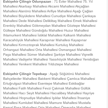
Eskişehir Çilingir Odunpazarı
: 71 Evler Mahallesi 75. Yıl
Mahallesi Akarbaşı Mahallesi Akcami Mahallesi Akçağlan
Mahallesi Alanönü Mahallesi Arifiye Mahallesi Aşağı Çağlan
Mahallesi Büyükdere Mahallesi Cunudiye Mahallesi Çankaya
Mahallesi Dede Mahallesi Deliklitaş Mahallesi Emek Mahallesi
Erenköy Mahallesi Gökmeydan Mahallesi Göztepe Mahallesi
Gültepe Mahallesi Gündoğdu Mahallesi Huzur Mahallesi
Ihlamurkent Mahallesi İstiklal Mahallesi Kalkanlı Mahallesi
Karacahöyük Mahallesi Karapınar Mahallesi Kayapınar
Mahallesi Kırmızıtoprak Mahallesi Kurtuluş Mahallesi
Orhangazi Mahallesi Orta Mahallesi Osmangazi Mahallesi
Paşa Mahallesi Sümer Mahallesi Şarkiye Mahallesi Vişnelik
Mahallesi Vadişehir Mahallesi Yassıhöyük Mahallesi Yenidoğan
Mahallesi Yenikent Mahallesi Yıldıztepe Mahallesi
Eskişehir Çilingir Tepebaşı
: Aşağı Söğütönü Mahallesi
Bahçelievler Mahallesi Batıkent Mahallesi Çamlıca Mahallesi
Ertuğrulgazi Mahallesi Esentepe Mahallesi Eskibağlar
Mahallesi Fatih Mahallesi Fevzi Çakmak Mahallesi Güllük
Mahallesi Hacı Seyit Mahallesi Hacıalibey Mahallesi Hayriye
Mahallesii Hoşnudiye Mahallesi Işıklar Mahallesi İhsaniye
Mahallesi Kumlubel Mahallesi Mamure Mahallesi Mustafa
Kemal Paşa Mahallesi Orta Mahallesi Ömerağa Mahallesi