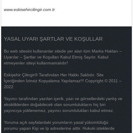
www.eskisehircilingir.com.tr
YASAL UYARI ŞARTLAR VE KOŞULLAR
Bu web sitesini kullananlar sitede yer alan tüm Marka Hakları –
Uyarılar – Şartlar ve Koşulları Kabul Etmiş Sayılır. Kabul
etmeyenler siteyi kullanmamalıdır!
Eskişehir Çilingir® Tarafından Her Hakkı Saklıdır. Site
İçeriğinden İzinsiz Kopyalama Yapılamaz!!! Copyright © 2011 –
2022
Yayıncı tarafından yazılan içerik, yazı ve görsellerdeki yanlış ve
eksikliklerden doğabilecek olan sorumlulukların hiç biri
yayıncıya yüklenemez, yayıncı sorumlulukları kabul etmez.
Yoruma açık sayfalardaki yorumların yasal yükümlülüğü
yorumu yapan Kişi ve Ip adreslerine aittir. Hukuki isteklerde