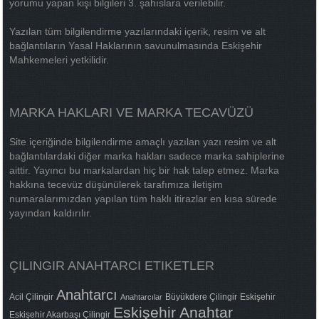
yorumu yapan kişi bilgileri 3. şahıslara verilebilir.
Yazılan tüm bilgilendirme yazılarındaki içerik, resim ve alt
bağlantıların Yasal Haklarının savunulmasında Eskişehir
Mahkemeleri yetkilidir.
MARKA HAKLARI VE MARKA TECAVÜZÜ
Site içeriğinde bilgilendirme amaçlı yazılan yazı resim ve alt
bağlantılardaki diğer marka hakları sadece marka sahiplerine
aittir. Yayıncı bu markalardan hiç bir hak talep etmez. Marka
hakkına tecevüz düşünülerek tarafımıza iletişim
numaralarımızdan yapılan tüm haklı itirazlar en kısa sürede
yayından kaldırılır.
ÇILINGIR ANAHTARCI ETIKETLER
Anahtarcı
Acil Çilingir
Büyükdere Çilingir
Eskişehir
Anahtarcılar
Eskişehir Anahtar
Eskişehir Akarbaşı Çilingir