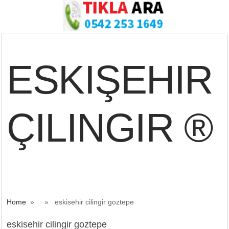
ESKIŞEHIR
ÇILINGIR ®
Home
» » eskisehir cilingir goztepe
eskisehir cilingir goztepe