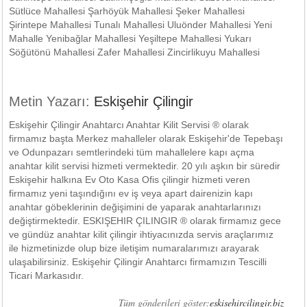
Sütlüce Mahallesi Şarhöyük Mahallesi Şeker Mahallesi
Şirintepe Mahallesi Tunalı Mahallesi Uluönder Mahallesi Yeni
Mahalle Yenibağlar Mahallesi Yeşiltepe Mahallesi Yukarı
Söğütönü Mahallesi Zafer Mahallesi Zincirlikuyu Mahallesi
Metin Yazarı:
Eskişehir Çilingir
Eskişehir Çilingir Anahtarcı Anahtar Kilit Servisi ® olarak
firmamız başta Merkez mahalleler olarak Eskişehir'de Tepebaşı
ve Odunpazarı semtlerindeki tüm mahallelere kapı açma
anahtar kilit servisi hizmeti vermektedir. 20 yılı aşkın bir süredir
Eskişehir halkına Ev Oto Kasa Ofis çilingir hizmeti veren
firmamız yeni taşındığını ev iş veya apart dairenizin kapı
anahtar göbeklerinin değişimini de yaparak anahtarlarınızı
değiştirmektedir. ESKIŞEHIR ÇILINGIR ® olarak firmamız gece
ve gündüz anahtar kilit çilingir ihtiyacınızda servis araçlarımız
ile hizmetinizde olup bize iletişim numaralarımızı arayarak
ulaşabilirsiniz. Eskişehir Çilingir Anahtarcı firmamızın Tescilli
Ticari Markasıdır.
Tüm gönderileri göster:
eskisehircilingir.biz