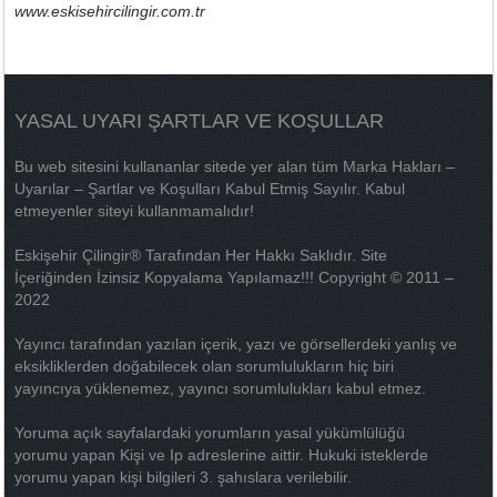
www.eskisehircilingir.com.tr
YASAL UYARI ŞARTLAR VE KOŞULLAR
Bu web sitesini kullananlar sitede yer alan tüm Marka Hakları –
Uyarılar – Şartlar ve Koşulları Kabul Etmiş Sayılır. Kabul
etmeyenler siteyi kullanmamalıdır!
Eskişehir Çilingir® Tarafından Her Hakkı Saklıdır. Site
İçeriğinden İzinsiz Kopyalama Yapılamaz!!! Copyright © 2011 –
2022
Yayıncı tarafından yazılan içerik, yazı ve görsellerdeki yanlış ve
eksikliklerden doğabilecek olan sorumlulukların hiç biri
yayıncıya yüklenemez, yayıncı sorumlulukları kabul etmez.
Yoruma açık sayfalardaki yorumların yasal yükümlülüğü
yorumu yapan Kişi ve Ip adreslerine aittir. Hukuki isteklerde
yorumu yapan kişi bilgileri 3. şahıslara verilebilir.