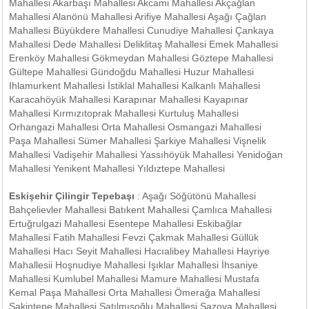
Mahallesi Akarbaşı Mahallesi Akcami Mahallesi Akçağlan
Mahallesi Alanönü Mahallesi Arifiye Mahallesi Aşağı Çağlan
Mahallesi Büyükdere Mahallesi Cunudiye Mahallesi Çankaya
Mahallesi Dede Mahallesi Deliklitaş Mahallesi Emek Mahallesi
Erenköy Mahallesi Gökmeydan Mahallesi Göztepe Mahallesi
Gültepe Mahallesi Gündoğdu Mahallesi Huzur Mahallesi
Ihlamurkent Mahallesi İstiklal Mahallesi Kalkanlı Mahallesi
Karacahöyük Mahallesi Karapınar Mahallesi Kayapınar
Mahallesi Kırmızıtoprak Mahallesi Kurtuluş Mahallesi
Orhangazi Mahallesi Orta Mahallesi Osmangazi Mahallesi
Paşa Mahallesi Sümer Mahallesi Şarkiye Mahallesi Vişnelik
Mahallesi Vadişehir Mahallesi Yassıhöyük Mahallesi Yenidoğan
Mahallesi Yenikent Mahallesi Yıldıztepe Mahallesi
Eskişehir Çilingir Tepebaşı
: Aşağı Söğütönü Mahallesi
Bahçelievler Mahallesi Batıkent Mahallesi Çamlıca Mahallesi
Ertuğrulgazi Mahallesi Esentepe Mahallesi Eskibağlar
Mahallesi Fatih Mahallesi Fevzi Çakmak Mahallesi Güllük
Mahallesi Hacı Seyit Mahallesi Hacıalibey Mahallesi Hayriye
Mahallesii Hoşnudiye Mahallesi Işıklar Mahallesi İhsaniye
Mahallesi Kumlubel Mahallesi Mamure Mahallesi Mustafa
Kemal Paşa Mahallesi Orta Mahallesi Ömerağa Mahallesi
Sakintepe Mahallesi Satılmışoğlu Mahallesi Sazova Mahallesi