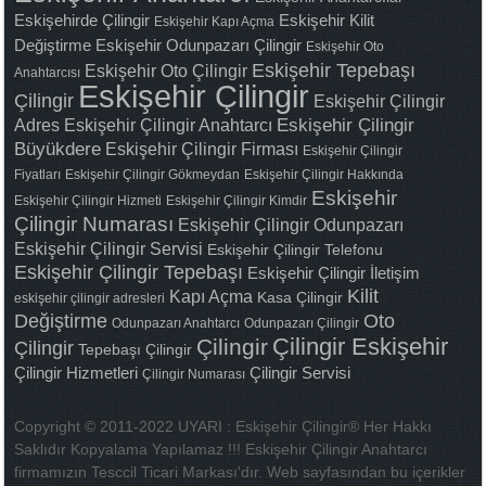
Eskişehirde Çilingir
Eskişehir Kilit
Eskişehir Kapı Açma
Değiştirme
Eskişehir Odunpazarı Çilingir
Eskişehir Oto
Eskişehir Tepebaşı
Eskişehir Oto Çilingir
Anahtarcısı
Eskişehir Çilingir
Çilingir
Eskişehir Çilingir
Adres
Eskişehir Çilingir Anahtarcı
Eskişehir Çilingir
Büyükdere
Eskişehir Çilingir Firması
Eskişehir Çilingir
Fiyatları
Eskişehir Çilingir Gökmeydan
Eskişehir Çilingir Hakkında
Eskişehir
Eskişehir Çilingir Hizmeti
Eskişehir Çilingir Kimdir
Çilingir Numarası
Eskişehir Çilingir Odunpazarı
Eskişehir Çilingir Servisi
Eskişehir Çilingir Telefonu
Eskişehir Çilingir Tepebaşı
Eskişehir Çilingir İletişim
Kilit
Kapı Açma
Kasa Çilingir
eskişehir çilingir adresleri
Değiştirme
Oto
Odunpazarı Anahtarcı
Odunpazarı Çilingir
Çilingir Eskişehir
Çilingir
Çilingir
Tepebaşı Çilingir
Çilingir Hizmetleri
Çilingir Servisi
Çilingir Numarası
Copyright © 2011-2022 UYARI : Eskişehir Çilingir® Her Hakkı
Saklıdır Kopyalama Yapılamaz !!! Eskişehir Çilingir Anahtarcı
firmamızın Tesccil Ticari Markası'dır. Web sayfasından bu içerikler