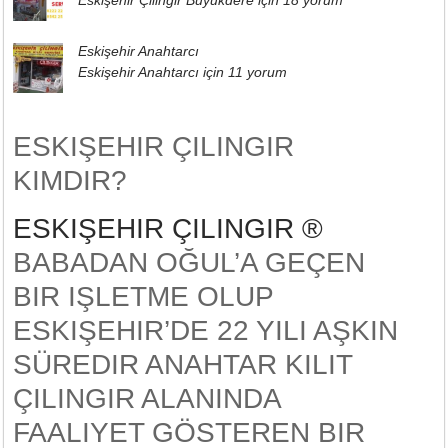
Eskişehir Çilingir Büyükdere için
18 yorum
Eskişehir Anahtarcı
Eskişehir Anahtarcı için
11 yorum
ESKIŞEHIR ÇILINGIR
KIMDIR?
ESKIŞEHIR ÇILINGIR ®
BABADAN OĞUL’A GEÇEN
BIR IŞLETME OLUP
ESKIŞEHIR’DE 22 YILI AŞKIN
SÜREDIR ANAHTAR KILIT
ÇILINGIR ALANINDA
FAALIYET GÖSTEREN BIR