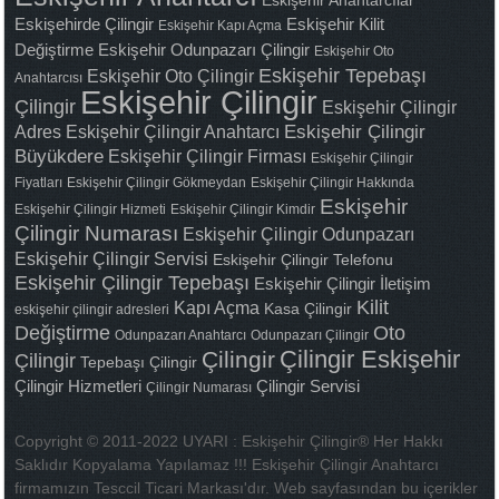
Eskişehir Anahtarcılar
Eskişehirde Çilingir
Eskişehir Kilit
Eskişehir Kapı Açma
Değiştirme
Eskişehir Odunpazarı Çilingir
Eskişehir Oto
Eskişehir Tepebaşı
Eskişehir Oto Çilingir
Anahtarcısı
Eskişehir Çilingir
Çilingir
Eskişehir Çilingir
Adres
Eskişehir Çilingir Anahtarcı
Eskişehir Çilingir
Büyükdere
Eskişehir Çilingir Firması
Eskişehir Çilingir
Fiyatları
Eskişehir Çilingir Gökmeydan
Eskişehir Çilingir Hakkında
Eskişehir
Eskişehir Çilingir Hizmeti
Eskişehir Çilingir Kimdir
Çilingir Numarası
Eskişehir Çilingir Odunpazarı
Eskişehir Çilingir Servisi
Eskişehir Çilingir Telefonu
Eskişehir Çilingir Tepebaşı
Eskişehir Çilingir İletişim
Kilit
Kapı Açma
Kasa Çilingir
eskişehir çilingir adresleri
Değiştirme
Oto
Odunpazarı Anahtarcı
Odunpazarı Çilingir
Çilingir Eskişehir
Çilingir
Çilingir
Tepebaşı Çilingir
Çilingir Hizmetleri
Çilingir Servisi
Çilingir Numarası
Copyright © 2011-2022 UYARI : Eskişehir Çilingir® Her Hakkı
Saklıdır Kopyalama Yapılamaz !!! Eskişehir Çilingir Anahtarcı
firmamızın Tesccil Ticari Markası'dır. Web sayfasından bu içerikler