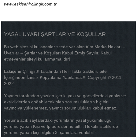
www.eskisehircilingir.com.tr
YASAL UYARI ŞARTLAR VE KOŞULLAR
Bu web sitesini kullananlar sitede yer alan tüm Marka Hakları –
Uyarılar – Şartlar ve Koşulları Kabul Etmiş Sayılır. Kabul
etmeyenler siteyi kullanmamalıdır!
Eskişehir Çilingir® Tarafından Her Hakkı Saklıdır. Site
İçeriğinden İzinsiz Kopyalama Yapılamaz!!! Copyright © 2011 –
2022
Yayıncı tarafından yazılan içerik, yazı ve görsellerdeki yanlış ve
eksikliklerden doğabilecek olan sorumlulukların hiç biri
yayıncıya yüklenemez, yayıncı sorumlulukları kabul etmez.
Yoruma açık sayfalardaki yorumların yasal yükümlülüğü
yorumu yapan Kişi ve Ip adreslerine aittir. Hukuki isteklerde
yorumu yapan kişi bilgileri 3. şahıslara verilebilir.