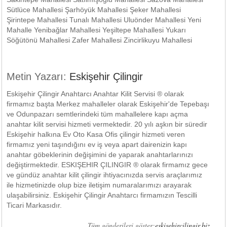
Sütlüce Mahallesi Şarhöyük Mahallesi Şeker Mahallesi
Şirintepe Mahallesi Tunalı Mahallesi Uluönder Mahallesi Yeni
Mahalle Yenibağlar Mahallesi Yeşiltepe Mahallesi Yukarı
Söğütönü Mahallesi Zafer Mahallesi Zincirlikuyu Mahallesi
Metin Yazarı:
Eskişehir Çilingir
Eskişehir Çilingir Anahtarcı Anahtar Kilit Servisi ® olarak
firmamız başta Merkez mahalleler olarak Eskişehir'de Tepebaşı
ve Odunpazarı semtlerindeki tüm mahallelere kapı açma
anahtar kilit servisi hizmeti vermektedir. 20 yılı aşkın bir süredir
Eskişehir halkına Ev Oto Kasa Ofis çilingir hizmeti veren
firmamız yeni taşındığını ev iş veya apart dairenizin kapı
anahtar göbeklerinin değişimini de yaparak anahtarlarınızı
değiştirmektedir. ESKIŞEHIR ÇILINGIR ® olarak firmamız gece
ve gündüz anahtar kilit çilingir ihtiyacınızda servis araçlarımız
ile hizmetinizde olup bize iletişim numaralarımızı arayarak
ulaşabilirsiniz. Eskişehir Çilingir Anahtarcı firmamızın Tescilli
Ticari Markasıdır.
Tüm gönderileri göster:
eskisehircilingir.biz