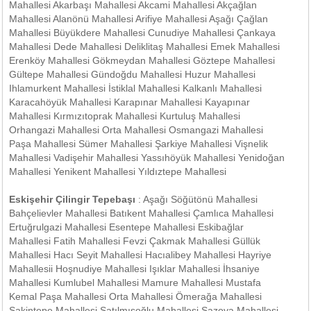
Mahallesi Akarbaşı Mahallesi Akcami Mahallesi Akçağlan
Mahallesi Alanönü Mahallesi Arifiye Mahallesi Aşağı Çağlan
Mahallesi Büyükdere Mahallesi Cunudiye Mahallesi Çankaya
Mahallesi Dede Mahallesi Deliklitaş Mahallesi Emek Mahallesi
Erenköy Mahallesi Gökmeydan Mahallesi Göztepe Mahallesi
Gültepe Mahallesi Gündoğdu Mahallesi Huzur Mahallesi
Ihlamurkent Mahallesi İstiklal Mahallesi Kalkanlı Mahallesi
Karacahöyük Mahallesi Karapınar Mahallesi Kayapınar
Mahallesi Kırmızıtoprak Mahallesi Kurtuluş Mahallesi
Orhangazi Mahallesi Orta Mahallesi Osmangazi Mahallesi
Paşa Mahallesi Sümer Mahallesi Şarkiye Mahallesi Vişnelik
Mahallesi Vadişehir Mahallesi Yassıhöyük Mahallesi Yenidoğan
Mahallesi Yenikent Mahallesi Yıldıztepe Mahallesi
Eskişehir Çilingir Tepebaşı
: Aşağı Söğütönü Mahallesi
Bahçelievler Mahallesi Batıkent Mahallesi Çamlıca Mahallesi
Ertuğrulgazi Mahallesi Esentepe Mahallesi Eskibağlar
Mahallesi Fatih Mahallesi Fevzi Çakmak Mahallesi Güllük
Mahallesi Hacı Seyit Mahallesi Hacıalibey Mahallesi Hayriye
Mahallesii Hoşnudiye Mahallesi Işıklar Mahallesi İhsaniye
Mahallesi Kumlubel Mahallesi Mamure Mahallesi Mustafa
Kemal Paşa Mahallesi Orta Mahallesi Ömerağa Mahallesi
Sakintepe Mahallesi Satılmışoğlu Mahallesi Sazova Mahallesi