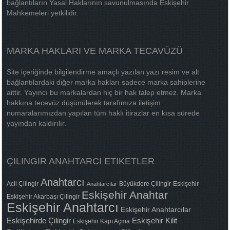
bağlantıların Yasal Haklarının savunulmasında Eskişehir
Mahkemeleri yetkilidir.
MARKA HAKLARI VE MARKA TECAVÜZÜ
Site içeriğinde bilgilendirme amaçlı yazılan yazı resim ve alt
bağlantılardaki diğer marka hakları sadece marka sahiplerine
aittir. Yayıncı bu markalardan hiç bir hak talep etmez. Marka
hakkına tecevüz düşünülerek tarafımıza iletişim
numaralarımızdan yapılan tüm haklı itirazlar en kısa sürede
yayından kaldırılır.
ÇILINGIR ANAHTARCI ETIKETLER
Anahtarcı
Acil Çilingir
Büyükdere Çilingir
Eskişehir
Anahtarcılar
Eskişehir Anahtar
Eskişehir Akarbaşı Çilingir
Eskişehir Anahtarcı
Eskişehir Anahtarcılar
Eskişehirde Çilingir
Eskişehir Kilit
Eskişehir Kapı Açma