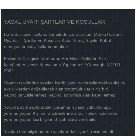
YASAL UYARI ŞARTLAR VE KOŞULLAR
Bu web sitesini kullananlar sitede yer alan tüm Marka Hakları –
Uyarılar – Şartlar ve Koşulları Kabul Etmiş Sayılır. Kabul
etmeyenler siteyi kullanmamalıdır!
Eskişehir Çilingir® Tarafından Her Hakkı Saklıdır. Site
İçeriğinden İzinsiz Kopyalama Yapılamaz!!! Copyright © 2011 –
2022
Yayıncı tarafından yazılan içerik, yazı ve görsellerdeki yanlış ve
eksikliklerden doğabilecek olan sorumlulukların hiç biri
yayıncıya yüklenemez, yayıncı sorumlulukları kabul etmez.
Yoruma açık sayfalardaki yorumların yasal yükümlülüğü
yorumu yapan Kişi ve Ip adreslerine aittir. Hukuki isteklerde
yorumu yapan kişi bilgileri 3. şahıslara verilebilir.
Yazılan tüm bilgilendirme yazılarındaki içerik, resim ve alt