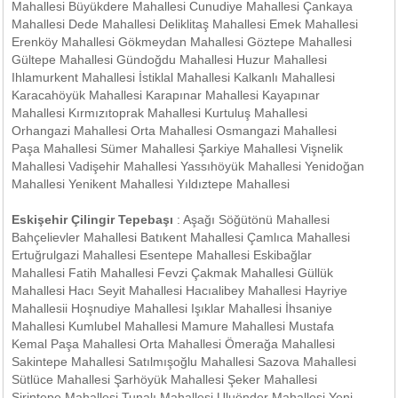
Mahallesi Büyükdere Mahallesi Cunudiye Mahallesi Çankaya
Mahallesi Dede Mahallesi Deliklitaş Mahallesi Emek Mahallesi
Erenköy Mahallesi Gökmeydan Mahallesi Göztepe Mahallesi
Gültepe Mahallesi Gündoğdu Mahallesi Huzur Mahallesi
Ihlamurkent Mahallesi İstiklal Mahallesi Kalkanlı Mahallesi
Karacahöyük Mahallesi Karapınar Mahallesi Kayapınar
Mahallesi Kırmızıtoprak Mahallesi Kurtuluş Mahallesi
Orhangazi Mahallesi Orta Mahallesi Osmangazi Mahallesi
Paşa Mahallesi Sümer Mahallesi Şarkiye Mahallesi Vişnelik
Mahallesi Vadişehir Mahallesi Yassıhöyük Mahallesi Yenidoğan
Mahallesi Yenikent Mahallesi Yıldıztepe Mahallesi
Eskişehir Çilingir Tepebaşı
: Aşağı Söğütönü Mahallesi
Bahçelievler Mahallesi Batıkent Mahallesi Çamlıca Mahallesi
Ertuğrulgazi Mahallesi Esentepe Mahallesi Eskibağlar
Mahallesi Fatih Mahallesi Fevzi Çakmak Mahallesi Güllük
Mahallesi Hacı Seyit Mahallesi Hacıalibey Mahallesi Hayriye
Mahallesii Hoşnudiye Mahallesi Işıklar Mahallesi İhsaniye
Mahallesi Kumlubel Mahallesi Mamure Mahallesi Mustafa
Kemal Paşa Mahallesi Orta Mahallesi Ömerağa Mahallesi
Sakintepe Mahallesi Satılmışoğlu Mahallesi Sazova Mahallesi
Sütlüce Mahallesi Şarhöyük Mahallesi Şeker Mahallesi
Şirintepe Mahallesi Tunalı Mahallesi Uluönder Mahallesi Yeni