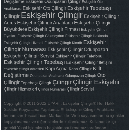
Değiştirme
Eskişehir Odunpazarı Çilingir
Eskişehir Oto
Eskişehir Tepebaşı
Eskişehir Oto Çilingir
Anahtarcısı
Eskişehir Çilingir
Çilingir
Eskişehir Çilingir
Adres
Eskişehir Çilingir Anahtarcı
Eskişehir Çilingir
Büyükdere
Eskişehir Çilingir Firması
Eskişehir Çilingir
Fiyatları
Eskişehir Çilingir Gökmeydan
Eskişehir Çilingir Hakkında
Eskişehir
Eskişehir Çilingir Hizmeti
Eskişehir Çilingir Kimdir
Çilingir Numarası
Eskişehir Çilingir Odunpazarı
Eskişehir Çilingir Servisi
Eskişehir Çilingir Telefonu
Eskişehir Çilingir Tepebaşı
Eskişehir Çilingir İletişim
Kilit
Kapı Açma
Kasa Çilingir
eskişehir çilingir adresleri
Değiştirme
Oto
Odunpazarı Anahtarcı
Odunpazarı Çilingir
Çilingir Eskişehir
Çilingir
Çilingir
Tepebaşı Çilingir
Çilingir Hizmetleri
Çilingir Servisi
Çilingir Numarası
Copyright © 2011-2022 UYARI : Eskişehir Çilingir® Her Hakkı
Saklıdır Kopyalama Yapılamaz !!! Eskişehir Çilingir Anahtarcı
firmamızın Tesccil Ticari Markası'dır. Web sayfasından bu içerikler
kopyalanamaz ve diğer sitelerde kullanılamaz. Kullananlar için
gerekli Yasal İşlemlerin başlatılması firmamız tarafından