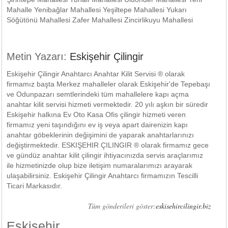
Mahalle Yenibağlar Mahallesi Yeşiltepe Mahallesi Yukarı
Söğütönü Mahallesi Zafer Mahallesi Zincirlikuyu Mahallesi
Metin Yazarı:
Eskişehir Çilingir
Eskişehir Çilingir Anahtarcı Anahtar Kilit Servisi ® olarak
firmamız başta Merkez mahalleler olarak Eskişehir'de Tepebaşı
ve Odunpazarı semtlerindeki tüm mahallelere kapı açma
anahtar kilit servisi hizmeti vermektedir. 20 yılı aşkın bir süredir
Eskişehir halkına Ev Oto Kasa Ofis çilingir hizmeti veren
firmamız yeni taşındığını ev iş veya apart dairenizin kapı
anahtar göbeklerinin değişimini de yaparak anahtarlarınızı
değiştirmektedir. ESKIŞEHIR ÇILINGIR ® olarak firmamız gece
ve gündüz anahtar kilit çilingir ihtiyacınızda servis araçlarımız
ile hizmetinizde olup bize iletişim numaralarımızı arayarak
ulaşabilirsiniz. Eskişehir Çilingir Anahtarcı firmamızın Tescilli
Ticari Markasıdır.
Tüm gönderileri göster:
eskisehircilingir.biz
Eskişehir