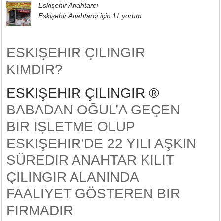
Eskişehir Anahtarcı
Eskişehir Anahtarcı için
11 yorum
ESKIŞEHIR ÇILINGIR
KIMDIR?
ESKIŞEHIR ÇILINGIR ®
BABADAN OĞUL’A GEÇEN
BIR IŞLETME OLUP
ESKIŞEHIR’DE 22 YILI AŞKIN
SÜREDIR ANAHTAR KILIT
ÇILINGIR ALANINDA
FAALIYET GÖSTEREN BIR
FIRMADIR