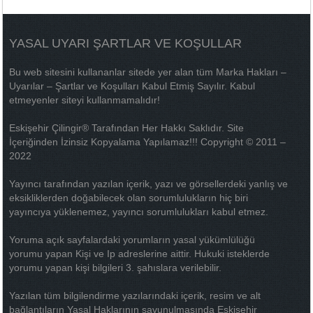
YASAL UYARI ŞARTLAR VE KOŞULLAR
Bu web sitesini kullananlar sitede yer alan tüm Marka Hakları –
Uyarılar – Şartlar ve Koşulları Kabul Etmiş Sayılır. Kabul
etmeyenler siteyi kullanmamalıdır!
Eskişehir Çilingir® Tarafından Her Hakkı Saklıdır. Site
İçeriğinden İzinsiz Kopyalama Yapılamaz!!! Copyright © 2011 –
2022
Yayıncı tarafından yazılan içerik, yazı ve görsellerdeki yanlış ve
eksikliklerden doğabilecek olan sorumlulukların hiç biri
yayıncıya yüklenemez, yayıncı sorumlulukları kabul etmez.
Yoruma açık sayfalardaki yorumların yasal yükümlülüğü
yorumu yapan Kişi ve Ip adreslerine aittir. Hukuki isteklerde
yorumu yapan kişi bilgileri 3. şahıslara verilebilir.
Yazılan tüm bilgilendirme yazılarındaki içerik, resim ve alt
bağlantıların Yasal Haklarının savunulmasında Eskişehir