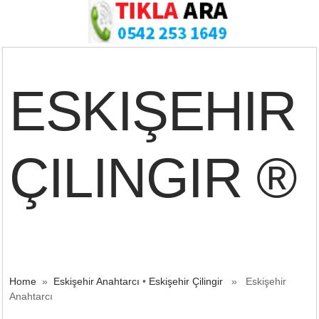
ESKIŞEHIR
ÇILINGIR ®
Home
»
Eskişehir Anahtarcı
•
Eskişehir Çilingir
» Eskişehir
Anahtarcı