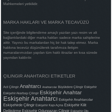
Mahkemeleri yetkilidir.
MARKA HAKLARI VE MARKA TECAVÜZÜ
Site içeriğinde bilgilendirme amaçlı yazılan yazı resim ve alt
bağlantılardaki diğer marka hakları sadece marka sahiplerine
aittir. Yayıncı bu markalardan hiç bir hak talep etmez. Marka
hakkına tecevüz düşünülerek tarafımıza iletişim
numaralarımızdan yapılan tüm haklı itirazlar en kısa sürede
yayından kaldırılır.
ÇILINGIR ANAHTARCI ETIKETLER
Anahtarcı
Acil Çilingir
Büyükdere Çilingir
Eskişehir
Anahtarcılar
Eskişehir Anahtar
Eskişehir Akarbaşı Çilingir
Eskişehir Anahtarcı
Eskişehir Anahtarcılar
Eskişehirde Çilingir
Eskişehir Kilit
Eskişehir Kapı Açma
Değiştirme
Eskişehir Odunpazarı Çilingir
Eskişehir Oto