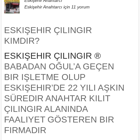
Eskişehir Anahtarcı
Eskişehir Anahtarcı için
11 yorum
ESKIŞEHIR ÇILINGIR
KIMDIR?
ESKIŞEHIR ÇILINGIR ®
BABADAN OĞUL’A GEÇEN
BIR IŞLETME OLUP
ESKIŞEHIR’DE 22 YILI AŞKIN
SÜREDIR ANAHTAR KILIT
ÇILINGIR ALANINDA
FAALIYET GÖSTEREN BIR
FIRMADIR