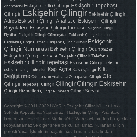
Eskişehir Tepebaşı
Eskişehir Oto Çilingir
Anahtarcısı
Eskişehir Çilingir
Çilingir
Eskişehir Çilingir
Adres
Eskişehir Çilingir Anahtarcı
Eskişehir Çilingir
Büyükdere
Eskişehir Çilingir Firması
Eskişehir Çilingir
Fiyatları
Eskişehir Çilingir Gökmeydan
Eskişehir Çilingir Hakkında
Eskişehir
Eskişehir Çilingir Hizmeti
Eskişehir Çilingir Kimdir
Çilingir Numarası
Eskişehir Çilingir Odunpazarı
Eskişehir Çilingir Servisi
Eskişehir Çilingir Telefonu
Eskişehir Çilingir Tepebaşı
Eskişehir Çilingir İletişim
Kilit
Kapı Açma
Kasa Çilingir
eskişehir çilingir adresleri
Değiştirme
Oto
Odunpazarı Anahtarcı
Odunpazarı Çilingir
Çilingir Eskişehir
Çilingir
Çilingir
Tepebaşı Çilingir
Çilingir Hizmetleri
Çilingir Servisi
Çilingir Numarası
Copyright © 2011-2022 UYARI : Eskişehir Çilingir® Her Hakkı
Saklıdır Kopyalama Yapılamaz !!! Eskişehir Çilingir Anahtarcı
firmamızın Tesccil Ticari Markası'dır. Web sayfasından bu içerikler
kopyalanamaz ve diğer sitelerde kullanılamaz. Kullananlar için
gerekli Yasal İşlemlerin başlatılması firmamız tarafından