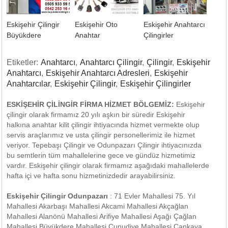
Eskişehir Çilingir
Eskişehir Oto
Eskişehir Anahtarcı
Büyükdere
Anahtar
Çilingirler
Etiketler:
Anahtarcı
,
Anahtarcı Çilingir
,
Çilingir
,
Eskişehir
Anahtarcı
,
Eskişehir Anahtarcı Adresleri
,
Eskişehir
Anahtarcılar
,
Eskişehir Çilingir
,
Eskişehir Çilingirler
ESKİŞEHİR ÇİLİNGİR FİRMA HİZMET BÖLGEMİZ:
Eskişehir
çilingir olarak firmamız 20 yılı aşkın bir süredir Eskişehir
halkına anahtar kilit çilingir ihtiyacında hizmet vermekte olup
servis araçlarımız ve usta çilingir personellerimiz ile hizmet
veriyor. Tepebaşı Çilingir ve Odunpazarı Çilingir ihtiyacınızda
bu semtlerin tüm mahallelerine gece ve gündüz hizmetimiz
vardır. Eskişehir çilingir olarak firmamız aşağıdaki mahallelerde
hafta içi ve hafta sonu hizmetinizdedir arayabilirsiniz.
Eskişehir Çilingir Odunpazarı
: 71 Evler Mahallesi 75. Yıl
Mahallesi Akarbaşı Mahallesi Akcami Mahallesi Akçağlan
Mahallesi Alanönü Mahallesi Arifiye Mahallesi Aşağı Çağlan
Mahallesi Büyükdere Mahallesi Cunudiye Mahallesi Çankaya