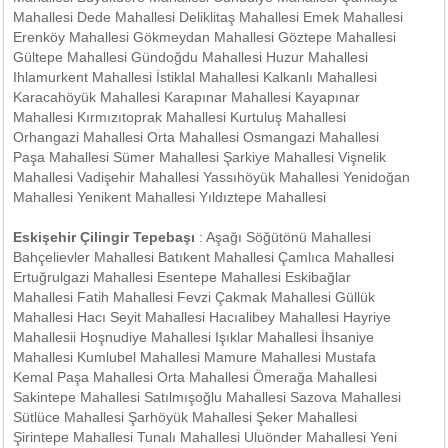
Mahallesi Dede Mahallesi Deliklitaş Mahallesi Emek Mahallesi
Erenköy Mahallesi Gökmeydan Mahallesi Göztepe Mahallesi
Gültepe Mahallesi Gündoğdu Mahallesi Huzur Mahallesi
Ihlamurkent Mahallesi İstiklal Mahallesi Kalkanlı Mahallesi
Karacahöyük Mahallesi Karapınar Mahallesi Kayapınar
Mahallesi Kırmızıtoprak Mahallesi Kurtuluş Mahallesi
Orhangazi Mahallesi Orta Mahallesi Osmangazi Mahallesi
Paşa Mahallesi Sümer Mahallesi Şarkiye Mahallesi Vişnelik
Mahallesi Vadişehir Mahallesi Yassıhöyük Mahallesi Yenidoğan
Mahallesi Yenikent Mahallesi Yıldıztepe Mahallesi
Eskişehir Çilingir Tepebaşı
: Aşağı Söğütönü Mahallesi
Bahçelievler Mahallesi Batıkent Mahallesi Çamlıca Mahallesi
Ertuğrulgazi Mahallesi Esentepe Mahallesi Eskibağlar
Mahallesi Fatih Mahallesi Fevzi Çakmak Mahallesi Güllük
Mahallesi Hacı Seyit Mahallesi Hacıalibey Mahallesi Hayriye
Mahallesii Hoşnudiye Mahallesi Işıklar Mahallesi İhsaniye
Mahallesi Kumlubel Mahallesi Mamure Mahallesi Mustafa
Kemal Paşa Mahallesi Orta Mahallesi Ömerağa Mahallesi
Sakintepe Mahallesi Satılmışoğlu Mahallesi Sazova Mahallesi
Sütlüce Mahallesi Şarhöyük Mahallesi Şeker Mahallesi
Şirintepe Mahallesi Tunalı Mahallesi Uluönder Mahallesi Yeni