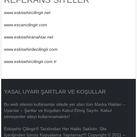
www.eskisehircilingir.net
www.escancilingir.com
www.eskisehiranahtar.net
www.eskisehirdecilingir.com
www.eskisehircilingir.com.tr
YASAL UYARI ŞARTLAR VE KOŞULLAR
Bu web sitesini kullananlar sitede yer alan tüm Marka Hakları –
Uyarılar – Şartlar ve Koşulları Kabul Etmiş Sayılır. Kabul
etmeyenler siteyi kullanmamalıdır!
Eskişehir Çilingir® Tarafından Her Hakkı Saklıdır. Site
İçeriğinden İzinsiz Kopyalama Yapılamaz!!! Copyright © 2011 –