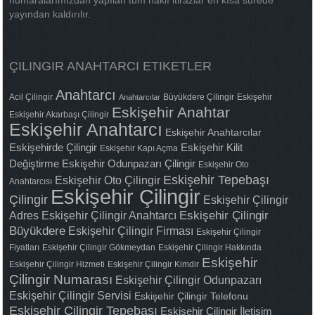
numaralarımızdan yapılan tüm haklı itirazlar en kısa sürede
yayından kaldırılır.
ÇILINGIR ANAHTARCI ETIKETLER
Anahtarcı
Acil Çilingir
Büyükdere Çilingir
Eskişehir
Anahtarcılar
Eskişehir Anahtar
Eskişehir Akarbaşı Çilingir
Eskişehir Anahtarcı
Eskişehir Anahtarcılar
Eskişehirde Çilingir
Eskişehir Kilit
Eskişehir Kapı Açma
Değiştirme
Eskişehir Odunpazarı Çilingir
Eskişehir Oto
Eskişehir Tepebaşı
Eskişehir Oto Çilingir
Anahtarcısı
Eskişehir Çilingir
Çilingir
Eskişehir Çilingir
Adres
Eskişehir Çilingir Anahtarcı
Eskişehir Çilingir
Büyükdere
Eskişehir Çilingir Firması
Eskişehir Çilingir
Fiyatları
Eskişehir Çilingir Gökmeydan
Eskişehir Çilingir Hakkında
Eskişehir
Eskişehir Çilingir Hizmeti
Eskişehir Çilingir Kimdir
Çilingir Numarası
Eskişehir Çilingir Odunpazarı
Eskişehir Çilingir Servisi
Eskişehir Çilingir Telefonu
Eskişehir Çilingir Tepebaşı
Eskişehir Çilingir İletişim