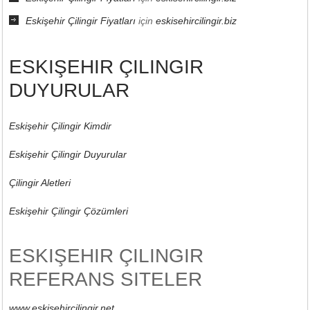
Eskişehir Çilingir Fiyatları
için
eskisehircilingir.biz
ESKIŞEHIR ÇILINGIR
DUYURULAR
Eskişehir Çilingir Kimdir
Eskişehir Çilingir Duyurular
Çilingir Aletleri
Eskişehir Çilingir Çözümleri
ESKIŞEHIR ÇILINGIR
REFERANS SITELER
www.eskisehircilingir.net