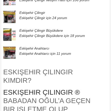
Eskişehir Çilingir İletişim Hattı için
106 yorum
Eskişehir Çilingir
Eskişehir Çilingir için
24 yorum
Eskişehir Çilingir Büyükdere
Eskişehir Çilingir Büyükdere için
18 yorum
Eskişehir Anahtarcı
Eskişehir Anahtarcı için
11 yorum
ESKIŞEHIR ÇILINGIR
KIMDIR?
ESKIŞEHIR ÇILINGIR ®
BABADAN OĞUL’A GEÇEN
BIR IŞLETME OLUP