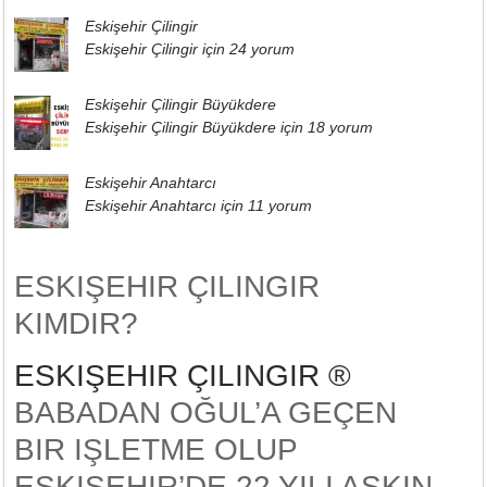
Eskişehir Çilingir
Eskişehir Çilingir için
24 yorum
Eskişehir Çilingir Büyükdere
Eskişehir Çilingir Büyükdere için
18 yorum
Eskişehir Anahtarcı
Eskişehir Anahtarcı için
11 yorum
ESKIŞEHIR ÇILINGIR
KIMDIR?
ESKIŞEHIR ÇILINGIR ®
BABADAN OĞUL’A GEÇEN
BIR IŞLETME OLUP
ESKIŞEHIR’DE 22 YILI AŞKIN