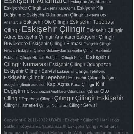
Eskişehir Anahtarcı
Eskişehir Anahtarcılar
Eskişehirde Çilingir
Eskişehir Kilit
Eskişehir Kapı Açma
Değiştirme
Eskişehir Odunpazarı Çilingir
Eskişehir Oto
Eskişehir Tepebaşı
Eskişehir Oto Çilingir
Anahtarcısı
Eskişehir Çilingir
Çilingir
Eskişehir Çilingir
Adres
Eskişehir Çilingir Anahtarcı
Eskişehir Çilingir
Büyükdere
Eskişehir Çilingir Firması
Eskişehir Çilingir
Fiyatları
Eskişehir Çilingir Gökmeydan
Eskişehir Çilingir Hakkında
Eskişehir
Eskişehir Çilingir Hizmeti
Eskişehir Çilingir Kimdir
Çilingir Numarası
Eskişehir Çilingir Odunpazarı
Eskişehir Çilingir Servisi
Eskişehir Çilingir Telefonu
Eskişehir Çilingir Tepebaşı
Eskişehir Çilingir İletişim
Kilit
Kapı Açma
Kasa Çilingir
eskişehir çilingir adresleri
Değiştirme
Oto
Odunpazarı Anahtarcı
Odunpazarı Çilingir
Çilingir Eskişehir
Çilingir
Çilingir
Tepebaşı Çilingir
Çilingir Hizmetleri
Çilingir Servisi
Çilingir Numarası
Copyright © 2011-2022 UYARI : Eskişehir Çilingir® Her Hakkı
Saklıdır Kopyalama Yapılamaz !!! Eskişehir Çilingir Anahtarcı
firmamızın Tesccil Ticari Markası'dır. Web sayfasından bu içerikler