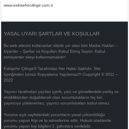
www.eskisehircilingir.com.tr
YASAL UYARI ŞARTLAR VE KOŞULLAR
Bu web sitesini kullananlar sitede yer alan tüm Marka Hakları –
Uyarılar – Şartlar ve Koşulları Kabul Etmiş Sayılır. Kabul
etmeyenler siteyi kullanmamalıdır!
Eskişehir Çilingir® Tarafından Her Hakkı Saklıdır. Site
İçeriğinden İzinsiz Kopyalama Yapılamaz!!! Copyright © 2011 –
2022
Yayıncı tarafından yazılan içerik, yazı ve görsellerdeki yanlış ve
eksikliklerden doğabilecek olan sorumlulukların hiç biri
yayıncıya yüklenemez, yayıncı sorumlulukları kabul etmez.
Yoruma açık sayfalardaki yorumların yasal yükümlülüğü
yorumu yapan Kişi ve Ip adreslerine aittir. Hukuki isteklerde
yorumu yapan kişi bilgileri 3. şahıslara verilebilir.