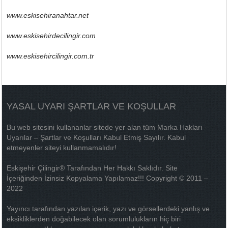
www.eskisehiranahtar.net
www.eskisehirdecilingir.com
www.eskisehircilingir.com.tr
YASAL UYARI ŞARTLAR VE KOŞULLAR
Bu web sitesini kullananlar sitede yer alan tüm Marka Hakları –
Uyarılar – Şartlar ve Koşulları Kabul Etmiş Sayılır. Kabul
etmeyenler siteyi kullanmamalıdır!
Eskişehir Çilingir® Tarafından Her Hakkı Saklıdır. Site
İçeriğinden İzinsiz Kopyalama Yapılamaz!!! Copyright © 2011 –
2022
Yayıncı tarafından yazılan içerik, yazı ve görsellerdeki yanlış ve
eksikliklerden doğabilecek olan sorumlulukların hiç biri