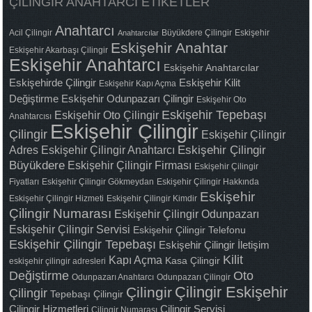
ÇILINGIR ANAHTARCI ETIKETLER
Anahtarcı
Acil Çilingir
Büyükdere Çilingir
Eskişehir
Anahtarcılar
Eskişehir Anahtar
Eskişehir Akarbaşı Çilingir
Eskişehir Anahtarcı
Eskişehir Anahtarcılar
Eskişehirde Çilingir
Eskişehir Kilit
Eskişehir Kapı Açma
Değiştirme
Eskişehir Odunpazarı Çilingir
Eskişehir Oto
Eskişehir Tepebaşı
Eskişehir Oto Çilingir
Anahtarcısı
Eskişehir Çilingir
Çilingir
Eskişehir Çilingir
Adres
Eskişehir Çilingir Anahtarcı
Eskişehir Çilingir
Büyükdere
Eskişehir Çilingir Firması
Eskişehir Çilingir
Fiyatları
Eskişehir Çilingir Gökmeydan
Eskişehir Çilingir Hakkında
Eskişehir
Eskişehir Çilingir Hizmeti
Eskişehir Çilingir Kimdir
Çilingir Numarası
Eskişehir Çilingir Odunpazarı
Eskişehir Çilingir Servisi
Eskişehir Çilingir Telefonu
Eskişehir Çilingir Tepebaşı
Eskişehir Çilingir İletişim
Kilit
Kapı Açma
Kasa Çilingir
eskişehir çilingir adresleri
Değiştirme
Oto
Odunpazarı Anahtarcı
Odunpazarı Çilingir
Çilingir Eskişehir
Çilingir
Çilingir
Tepebaşı Çilingir
Çilingir Hizmetleri
Çilingir Servisi
Çilingir Numarası