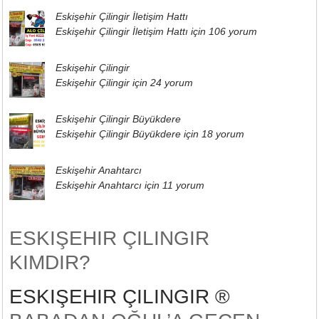
Eskişehir Çilingir İletişim Hattı
Eskişehir Çilingir İletişim Hattı için
106 yorum
Eskişehir Çilingir
Eskişehir Çilingir için
24 yorum
Eskişehir Çilingir Büyükdere
Eskişehir Çilingir Büyükdere için
18 yorum
Eskişehir Anahtarcı
Eskişehir Anahtarcı için
11 yorum
ESKIŞEHIR ÇILINGIR
KIMDIR?
ESKIŞEHIR ÇILINGIR ®