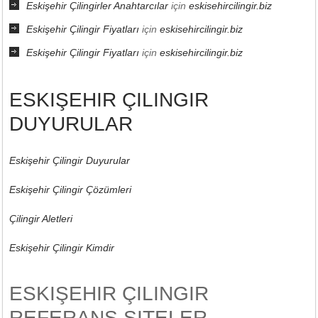
Eskişehir Çilingirler Anahtarcılar
için
eskisehircilingir.biz
Eskişehir Çilingir Fiyatları
için
eskisehircilingir.biz
Eskişehir Çilingir Fiyatları
için
eskisehircilingir.biz
ESKIŞEHIR ÇILINGIR
DUYURULAR
Eskişehir Çilingir Duyurular
Eskişehir Çilingir Çözümleri
Çilingir Aletleri
Eskişehir Çilingir Kimdir
ESKIŞEHIR ÇILINGIR
REFERANS SITELER