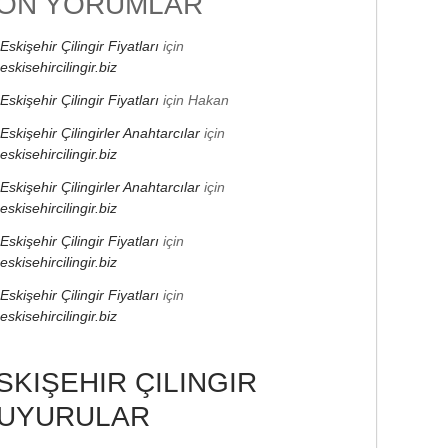
ON YORUMLAR
Eskişehir Çilingir Fiyatları
için
eskisehircilingir.biz
Eskişehir Çilingir Fiyatları
için
Hakan
Eskişehir Çilingirler Anahtarcılar
için
eskisehircilingir.biz
Eskişehir Çilingirler Anahtarcılar
için
eskisehircilingir.biz
Eskişehir Çilingir Fiyatları
için
eskisehircilingir.biz
Eskişehir Çilingir Fiyatları
için
eskisehircilingir.biz
SKIŞEHIR ÇILINGIR
UYURULAR