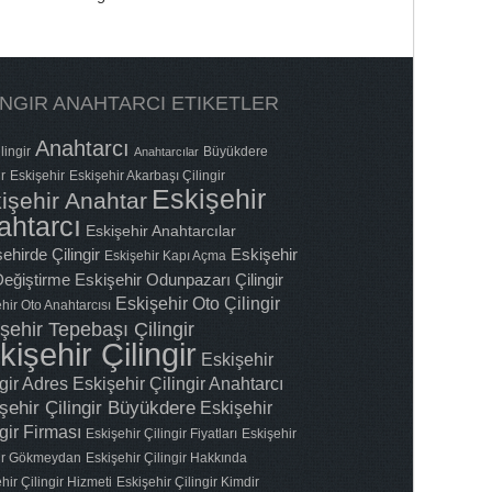
INGIR ANAHTARCI ETIKETLER
Anahtarcı
lingir
Büyükdere
Anahtarcılar
ir
Eskişehir
Eskişehir Akarbaşı Çilingir
Eskişehir
işehir Anahtar
ahtarcı
Eskişehir Anahtarcılar
ehirde Çilingir
Eskişehir
Eskişehir Kapı Açma
 Değiştirme
Eskişehir Odunpazarı Çilingir
Eskişehir Oto Çilingir
hir Oto Anahtarcısı
şehir Tepebaşı Çilingir
kişehir Çilingir
Eskişehir
ngir Adres
Eskişehir Çilingir Anahtarcı
şehir Çilingir Büyükdere
Eskişehir
gir Firması
Eskişehir Çilingir Fiyatları
Eskişehir
gir Gökmeydan
Eskişehir Çilingir Hakkında
hir Çilingir Hizmeti
Eskişehir Çilingir Kimdir