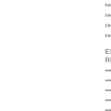
Esk
Esk
Çili
Eski
E
R
www
www
www
www
www