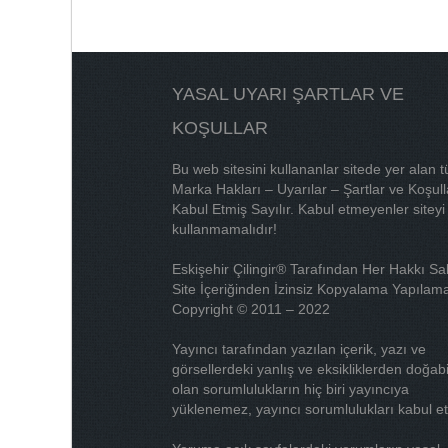
YASAL UYARI ŞARTLAR VE
KOŞULLAR
Bu web sitesini kullananlar sitede yer alan 
Marka Hakları – Uyarılar – Şartlar ve Koşull
Kabul Etmiş Sayılır. Kabul etmeyenler siteyi
kullanmamalıdır!
Eskişehir Çilingir® Tarafından Her Hakkı Sak
Site İçeriğinden İzinsiz Kopyalama Yapılama
Copyright © 2011 – 2022
Yayıncı tarafından yazılan içerik, yazı ve
görsellerdeki yanlış ve eksikliklerden doğab
olan sorumlulukların hiç biri yayıncıya
yüklenemez, yayıncı sorumlulukları kabul e