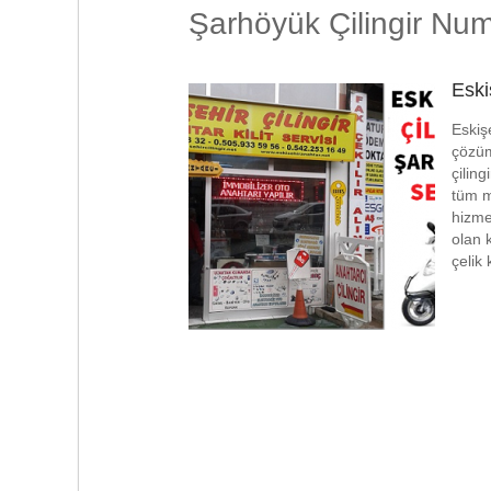
Şarhöyük Çilingir Num
Eski
Eskişe
çözüm
çilin
tüm m
hizme
olan 
çelik