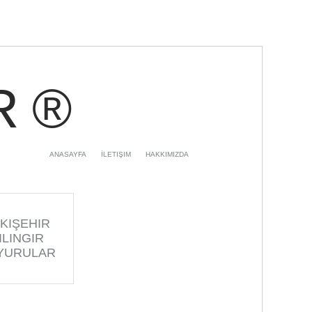
R ®
ANASAYFA
İLETIŞIM
HAKKIMIZDA
KIŞEHIR
ILINGIR
YURULAR