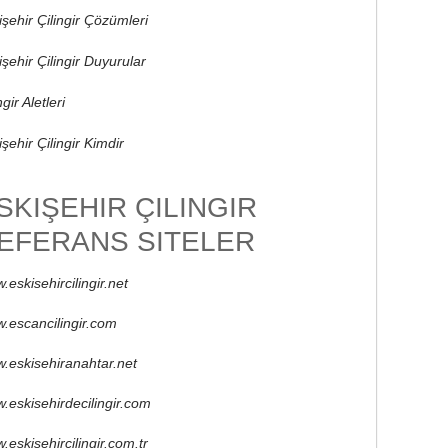
işehir Çilingir Çözümleri
işehir Çilingir Duyurular
ngir Aletleri
şehir Çilingir Kimdir
SKIŞEHIR ÇILINGIR
EFERANS SITELER
.eskisehircilingir.net
.escancilingir.com
.eskisehiranahtar.net
.eskisehirdecilingir.com
.eskisehircilingir.com.tr