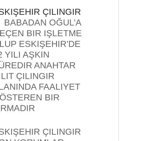
SKIŞEHIR ÇILINGIR
BABADAN OĞUL’A
EÇEN BIR IŞLETME
LUP ESKIŞEHIR’DE
2 YILI AŞKIN
ÜREDIR ANAHTAR
ILIT ÇILINGIR
LANINDA FAALIYET
ÖSTEREN BIR
IRMADIR
SKIŞEHIR ÇILINGIR