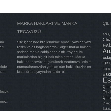
MARKA HAKLARI VE MARKA
ÇIL
TECAVÜZÜ
Acil Çi
Çiling
tüm
Site içeriğinde bilgilendirme amaçlı yazılan yazı
Esk
arı
resim ve alt bağlantılardaki diğer marka hakları
An
sadece marka sahiplerine aittir. Yayıncı bu
markalardan hiç bir hak talep etmez. Marka
Eskiş
hakkına tecevüz düşünülerek tarafımıza iletişim
Kilit
lıdır.
numaralarımızdan yapılan tüm haklı itirazlar en
Eskişe
z!!!
kısa sürede yayından kaldırılır.
Eski
Es
Çili
ilecek
Eski
Çilin
tmez.
Çilin
Eskişe