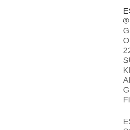
E
®
G
O
2
S
K
A
G
F
E