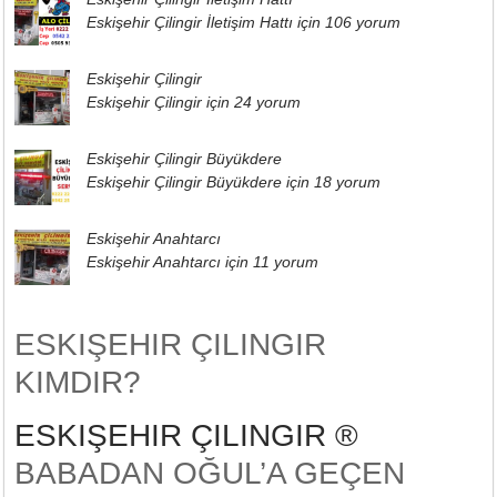
Eskişehir Çilingir İletişim Hattı için
106 yorum
Eskişehir Çilingir
Eskişehir Çilingir için
24 yorum
Eskişehir Çilingir Büyükdere
Eskişehir Çilingir Büyükdere için
18 yorum
Eskişehir Anahtarcı
Eskişehir Anahtarcı için
11 yorum
ESKIŞEHIR ÇILINGIR
KIMDIR?
ESKIŞEHIR ÇILINGIR ®
BABADAN OĞUL’A GEÇEN