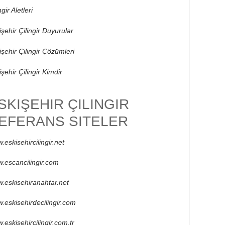
ngir Aletleri
işehir Çilingir Duyurular
işehir Çilingir Çözümleri
şehir Çilingir Kimdir
SKIŞEHIR ÇILINGIR
EFERANS SITELER
.eskisehircilingir.net
.escancilingir.com
.eskisehiranahtar.net
.eskisehirdecilingir.com
.eskisehircilingir.com.tr