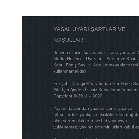
YASAL UYARI ŞARTLAR VE
KOŞULLAR
Bu web sitesini kullananlar sitede yer alan 
Marka Hakları – Uyarılar – Şartlar ve Koşull
Kabul Etmiş Sayılır. Kabul etmeyenler siteyi
kullanmamalıdır!
Eskişehir Çilingir® Tarafından Her Hakkı Sak
Site İçeriğinden İzinsiz Kopyalama Yapılama
Copyright © 2011 – 2022
Yayıncı tarafından yazılan içerik, yazı ve
görsellerdeki yanlış ve eksikliklerden doğab
olan sorumlulukların hiç biri yayıncıya
yüklenemez, yayıncı sorumlulukları kabul e