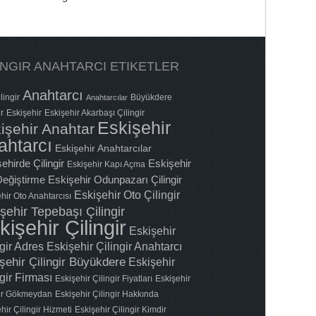
INGIR ANAHTARCI ETIKETLER
Anahtarcı
lingir
Büyükdere
Anahtarcılar
ir
Eskişehir
Eskişehir Akarbaşı Çilingir
Eskişehir
işehir Anahtar
ahtarcı
Eskişehir Anahtarcılar
ehirde Çilingir
Eskişehir
Eskişehir Kapı Açma
 Değiştirme
Eskişehir Odunpazarı Çilingir
Eskişehir Oto Çilingir
hir Oto Anahtarcısı
şehir Tepebaşı Çilingir
kişehir Çilingir
Eskişehir
ngir Adres
Eskişehir Çilingir Anahtarcı
şehir Çilingir Büyükdere
Eskişehir
gir Firması
Eskişehir Çilingir Fiyatları
Eskişehir
gir Gökmeydan
Eskişehir Çilingir Hakkında
hir Çilingir Hizmeti
Eskişehir Çilingir Kimdir