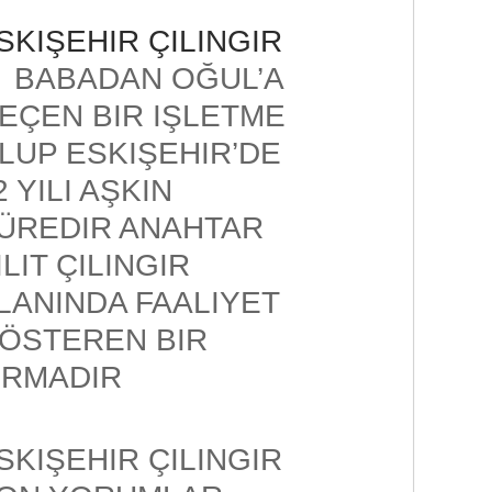
SKIŞEHIR ÇILINGIR
BABADAN OĞUL’A
EÇEN BIR IŞLETME
LUP ESKIŞEHIR’DE
2 YILI AŞKIN
ÜREDIR ANAHTAR
ILIT ÇILINGIR
LANINDA FAALIYET
ÖSTEREN BIR
IRMADIR
SKIŞEHIR ÇILINGIR