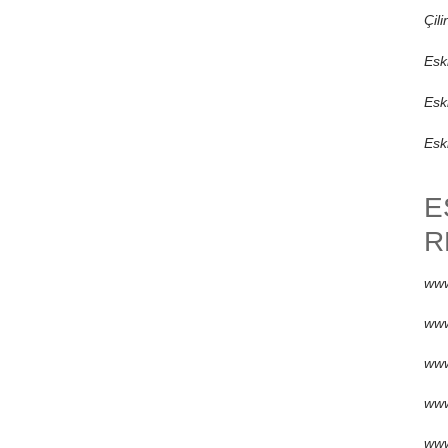
Çili
Esk
Esk
Eski
E
R
www
www
www
www
www