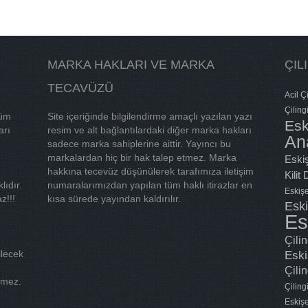
MARKA HAKLARI VE MARKA
ÇIL
TECAVÜZÜ
Acil Çi
Çiling
tüm
Site içeriğinde bilgilendirme amaçlı yazılan yazı
Esk
arı
resim ve alt bağlantılardaki diğer marka hakları
An
sadece marka sahiplerine aittir. Yayıncı bu
markalardan hiç bir hak talep etmez. Marka
Eskiş
hakkına tecevüz düşünülerek tarafımıza iletişim
Kilit
lıdır.
numaralarımızdan yapılan tüm haklı itirazlar en
Eskişe
z!!!
kısa sürede yayından kaldırılır.
Eski
Es
Çili
ilecek
Eski
Çilin
tmez.
Çilin
Eskişe