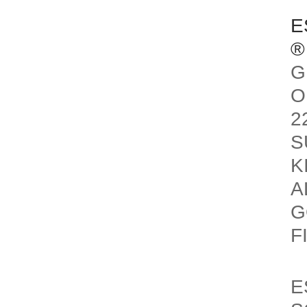
E
®
G
O
2
S
K
A
G
F
E