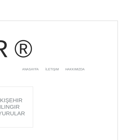
R ®
ANASAYFA
İLETIŞIM
HAKKIMIZDA
KIŞEHIR
ILINGIR
YURULAR