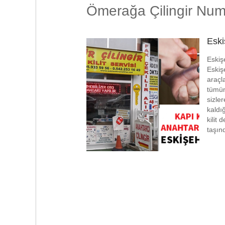
Ömerağa Çilingir Num
Eski
Eskişe
Eskiş
araçl
tümün
sizle
kaldı
kilit 
taşın