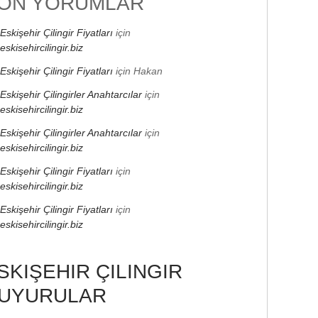
ON YORUMLAR
Eskişehir Çilingir Fiyatları
için
eskisehircilingir.biz
Eskişehir Çilingir Fiyatları
için
Hakan
Eskişehir Çilingirler Anahtarcılar
için
eskisehircilingir.biz
Eskişehir Çilingirler Anahtarcılar
için
eskisehircilingir.biz
Eskişehir Çilingir Fiyatları
için
eskisehircilingir.biz
Eskişehir Çilingir Fiyatları
için
eskisehircilingir.biz
SKIŞEHIR ÇILINGIR
UYURULAR