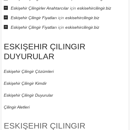
Eskişehir Çilingirler Anahtarcılar
için
eskisehircilingir.biz
Eskişehir Çilingir Fiyatları
için
eskisehircilingir.biz
Eskişehir Çilingir Fiyatları
için
eskisehircilingir.biz
ESKIŞEHIR ÇILINGIR
DUYURULAR
Eskişehir Çilingir Çözümleri
Eskişehir Çilingir Kimdir
Eskişehir Çilingir Duyurular
Çilingir Aletleri
ESKIŞEHIR ÇILINGIR