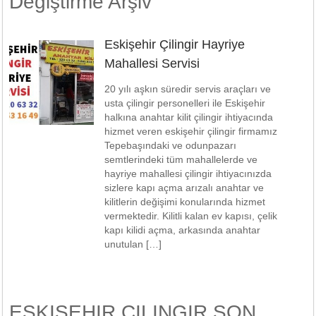
Değiştirme Arşiv
Eskişehir Çilingir Hayriye
Mahallesi Servisi
20 yılı aşkın süredir servis araçları ve
usta çilingir personelleri ile Eskişehir
halkına anahtar kilit çilingir ihtiyacında
hizmet veren eskişehir çilingir firmamız
Tepebaşındaki ve odunpazarı
semtlerindeki tüm mahallelerde ve
hayriye mahallesi çilingir ihtiyacınızda
sizlere kapı açma arızalı anahtar ve
kilitlerin değişimi konularında hizmet
vermektedir. Kilitli kalan ev kapısı, çelik
kapı kilidi açma, arkasında anahtar
unutulan […]
ESKIŞEHIR ÇILINGIR SON