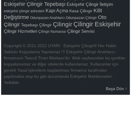
Eskişehir Çilingir Tepebaşı
Eskişehir Çilingir İletişim
Kilit
Kapı Açma
Kasa Çilingir
eskişehir çilingir adresleri
Değiştirme
Oto
Odunpazarı Anahtarcı
Odunpazarı Çilingir
Çilingir Eskişehir
Çilingir
Çilingir
Tepebaşı Çilingir
Çilingir Hizmetleri
Çilingir Servisi
Çilingir Numarası
Copyright © 2011-2022 UYARI : Eskişehir Çilingir® Her Hakkı
Saklıdır Kopyalama Yapılamaz !!! Eskişehir Çilingir Anahtarcı
firmamızın Tesccil Ticari Markası'dır. Web sayfasından bu içerikler
kopyalanamaz ve diğer sitelerde kullanılamaz. Kullananlar için
gerekli Yasal İşlemlerin başlatılması firmamız tarafından
yapılmakta olup bu gibi durumlarda Eskişehir Mahkemeleri
Yetkilidir.
Başa Dön ↑