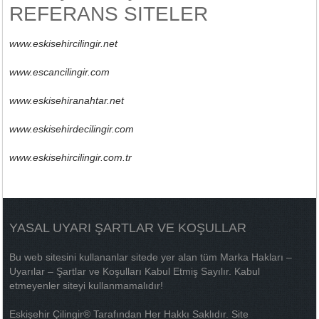
REFERANS SITELER
www.eskisehircilingir.net
www.escancilingir.com
www.eskisehiranahtar.net
www.eskisehirdecilingir.com
www.eskisehircilingir.com.tr
YASAL UYARI ŞARTLAR VE KOŞULLAR
Bu web sitesini kullananlar sitede yer alan tüm Marka Hakları –
Uyarılar – Şartlar ve Koşulları Kabul Etmiş Sayılır. Kabul
etmeyenler siteyi kullanmamalıdır!
Eskişehir Çilingir® Tarafından Her Hakkı Saklıdır. Site