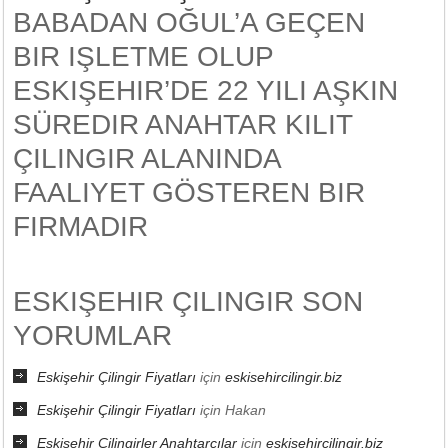
BABADAN OĞUL’A GEÇEN
BIR IŞLETME OLUP
ESKIŞEHIR’DE 22 YILI AŞKIN
SÜREDIR ANAHTAR KILIT
ÇILINGIR ALANINDA
FAALIYET GÖSTEREN BIR
FIRMADIR
ESKIŞEHIR ÇILINGIR SON
YORUMLAR
Eskişehir Çilingir Fiyatları
için
eskisehircilingir.biz
Eskişehir Çilingir Fiyatları
için
Hakan
Eskişehir Çilingirler Anahtarcılar
için
eskisehircilingir.biz