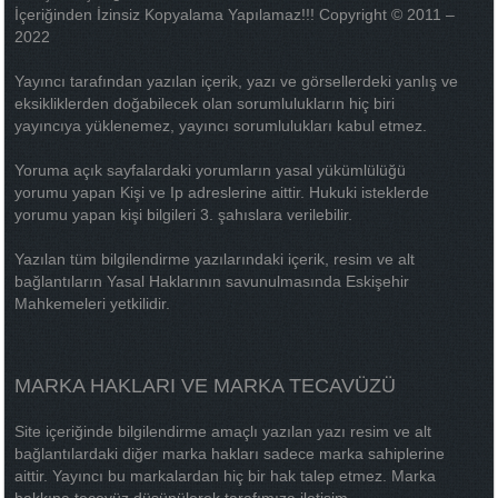
İçeriğinden İzinsiz Kopyalama Yapılamaz!!! Copyright © 2011 –
2022
Yayıncı tarafından yazılan içerik, yazı ve görsellerdeki yanlış ve
eksikliklerden doğabilecek olan sorumlulukların hiç biri
yayıncıya yüklenemez, yayıncı sorumlulukları kabul etmez.
Yoruma açık sayfalardaki yorumların yasal yükümlülüğü
yorumu yapan Kişi ve Ip adreslerine aittir. Hukuki isteklerde
yorumu yapan kişi bilgileri 3. şahıslara verilebilir.
Yazılan tüm bilgilendirme yazılarındaki içerik, resim ve alt
bağlantıların Yasal Haklarının savunulmasında Eskişehir
Mahkemeleri yetkilidir.
MARKA HAKLARI VE MARKA TECAVÜZÜ
Site içeriğinde bilgilendirme amaçlı yazılan yazı resim ve alt
bağlantılardaki diğer marka hakları sadece marka sahiplerine
aittir. Yayıncı bu markalardan hiç bir hak talep etmez. Marka