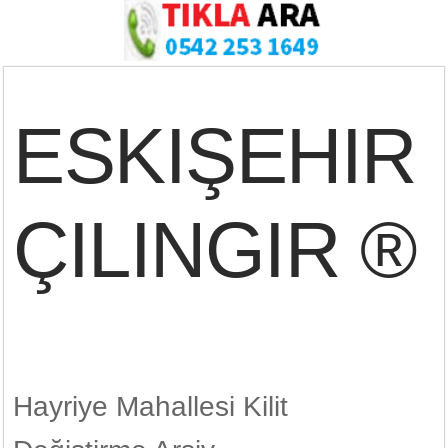
ESKIŞEHIR
ÇILINGIR ®
Hayriye Mahallesi Kilit