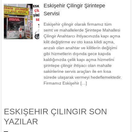
Eskişehir Çilingir Şirintepe
Servisi
Eskişehir çilingir olarak firmamız tüm
semt ve mahallelerde Şirintepe Mahallesi
Çilingir Anahtarcı ihtiyacınızda kapı açma
kilit değiştirme ev oto kasa kilidi açma,
arızalı olan anahtar ve kilitlerin değişimi
gibi hizmetlerin dışında gece kapıda
kaldığınızda çelik kapı açma hizmetini
şirintepe çilingir ihtiyacı olan mahalle
sakinlerine servis araçları ile en kısa
sürede ulaşarak vermeyi hedeflemektedir.
Firmamız Eskişehir […]
ESKIŞEHIR ÇILINGIR SON
YAZILAR