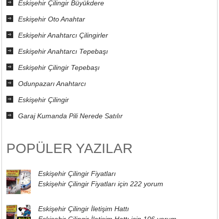
Eskişehir Çilingir Büyükdere
Eskişehir Oto Anahtar
Eskişehir Anahtarcı Çilingirler
Eskişehir Anahtarcı Tepebaşı
Eskişehir Çilingir Tepebaşı
Odunpazarı Anahtarcı
Eskişehir Çilingir
Garaj Kumanda Pili Nerede Satılır
POPÜLER YAZILAR
Eskişehir Çilingir Fiyatları
Eskişehir Çilingir Fiyatları için
222 yorum
Eskişehir Çilingir İletişim Hattı