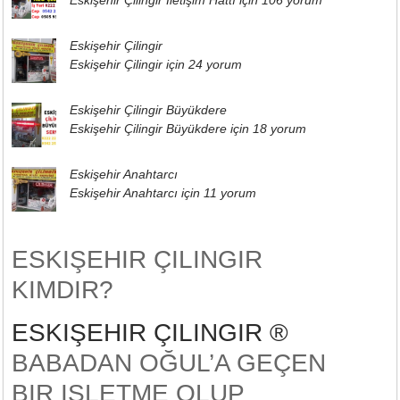
Eskişehir Çilingir İletişim Hattı için
106 yorum
Eskişehir Çilingir
Eskişehir Çilingir için
24 yorum
Eskişehir Çilingir Büyükdere
Eskişehir Çilingir Büyükdere için
18 yorum
Eskişehir Anahtarcı
Eskişehir Anahtarcı için
11 yorum
ESKIŞEHIR ÇILINGIR
KIMDIR?
ESKIŞEHIR ÇILINGIR ®
BABADAN OĞUL’A GEÇEN
BIR IŞLETME OLUP