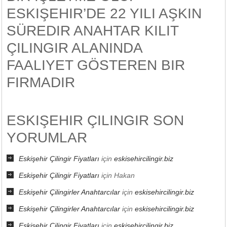
ESKIŞEHIR’DE 22 YILI AŞKIN
SÜREDIR ANAHTAR KILIT
ÇILINGIR ALANINDA
FAALIYET GÖSTEREN BIR
FIRMADIR
ESKIŞEHIR ÇILINGIR SON
YORUMLAR
Eskişehir Çilingir Fiyatları
için
eskisehircilingir.biz
Eskişehir Çilingir Fiyatları
için
Hakan
Eskişehir Çilingirler Anahtarcılar
için
eskisehircilingir.biz
Eskişehir Çilingirler Anahtarcılar
için
eskisehircilingir.biz
Eskişehir Çilingir Fiyatları
için
eskisehircilingir.biz