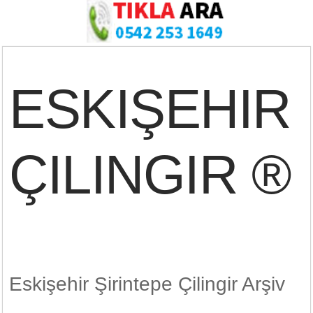
ESKIŞEHIR
ÇILINGIR ®
Eskişehir Şirintepe Çilingir Arşiv