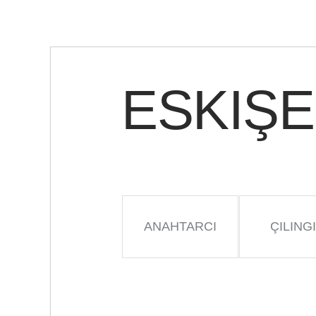
ESKIŞE
ANAHTARCI
ÇILING