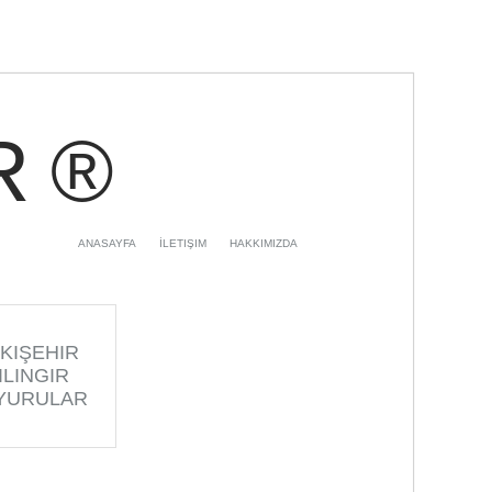
R ®
ANASAYFA
İLETIŞIM
HAKKIMIZDA
KIŞEHIR
ILINGIR
YURULAR