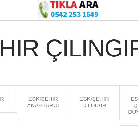
HIR ÇILINGI
IR
ESKIŞEHIR
ESKIŞEHIR
ES
ANAHTARCI
ÇILINGIR
Ç
DU