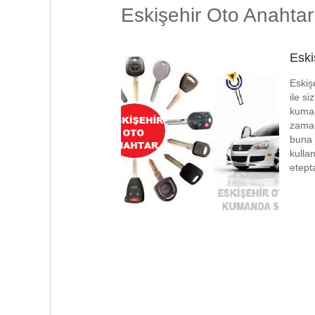
Eskişehir Oto Anahtar
Eski
Eskiş
ile s
kuman
zaman
buna 
kulla
etept