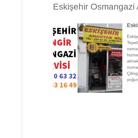
Eskişehir Osmangazi Ac
Eski
Eskişe
Tepeb
osman
hizme
almak
numar
Çiling
yoğun