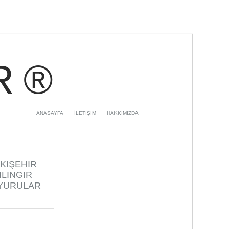
R ®
ANASAYFA
İLETIŞIM
HAKKIMIZDA
KIŞEHIR
ILINGIR
YURULAR