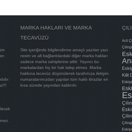
MARKA HAKLARI VE MARKA
ÇIL
TECAVÜZÜ
Acil Çi
Çiling
tüm
Site içeriğinde bilgilendirme amaçlı yazılan yazı
Esk
arı
resim ve alt bağlantılardaki diğer marka hakları
An
sadece marka sahiplerine aittir. Yayıncı bu
markalardan hiç bir hak talep etmez. Marka
Eskiş
hakkına tecevüz düşünülerek tarafımıza iletişim
Kilit
lıdır.
numaralarımızdan yapılan tüm haklı itirazlar en
Eskişe
z!!!
kısa sürede yayından kaldırılır.
Eski
Es
Çili
ilecek
Eski
Çilin
tmez.
Çilin
Eskişe