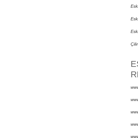
Eski
Esk
Esk
Çili
E
R
www
www
www
www
www