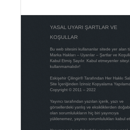
YASAL UYARI ŞARTLAR VE
KOŞULLAR
Bu web sitesini kullananlar sitede yer alan 
Marka Hakları – Uyarılar – Şartlar ve Koşull
Kabul Etmiş Sayılır. Kabul etmeyenler siteyi
kullanmamalıdır!
Eskişehir Çilingir® Tarafından Her Hakkı Sak
Site İçeriğinden İzinsiz Kopyalama Yapılama
Copyright © 2011 – 2022
Yayıncı tarafından yazılan içerik, yazı ve
görsellerdeki yanlış ve eksikliklerden doğab
olan sorumlulukların hiç biri yayıncıya
yüklenemez, yayıncı sorumlulukları kabul e