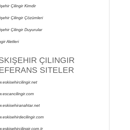
şehir Çilingir Kimdir
işehir Çilingir Çözümleri
işehir Çilingir Duyurular
ngir Aletleri
SKIŞEHIR ÇILINGIR
EFERANS SITELER
.eskisehircilingir.net
.escancilingir.com
.eskisehiranahtar.net
.eskisehirdecilingir.com
.eskisehircilingir.com.tr