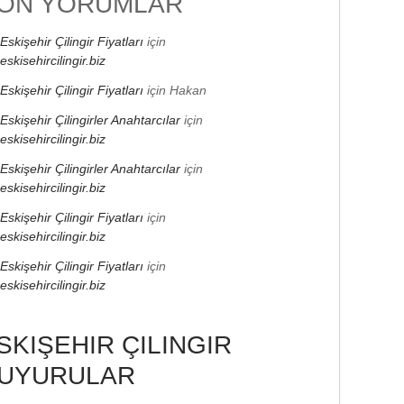
ON YORUMLAR
Eskişehir Çilingir Fiyatları
için
eskisehircilingir.biz
Eskişehir Çilingir Fiyatları
için
Hakan
Eskişehir Çilingirler Anahtarcılar
için
eskisehircilingir.biz
Eskişehir Çilingirler Anahtarcılar
için
eskisehircilingir.biz
Eskişehir Çilingir Fiyatları
için
eskisehircilingir.biz
Eskişehir Çilingir Fiyatları
için
eskisehircilingir.biz
SKIŞEHIR ÇILINGIR
UYURULAR