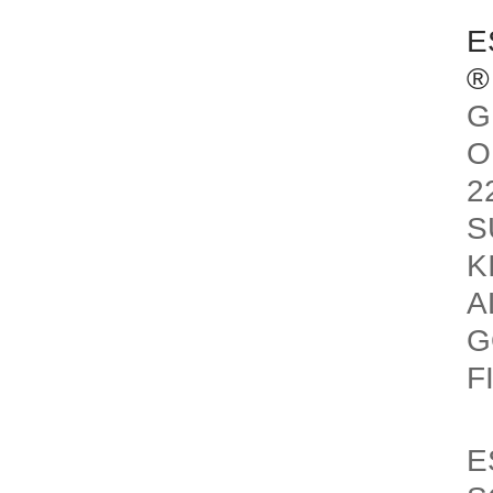
E
®
G
O
2
S
K
A
G
F
E