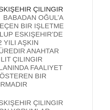
SKIŞEHIR ÇILINGIR
BABADAN OĞUL’A
EÇEN BIR IŞLETME
LUP ESKIŞEHIR’DE
2 YILI AŞKIN
ÜREDIR ANAHTAR
ILIT ÇILINGIR
LANINDA FAALIYET
ÖSTEREN BIR
IRMADIR
SKIŞEHIR ÇILINGIR