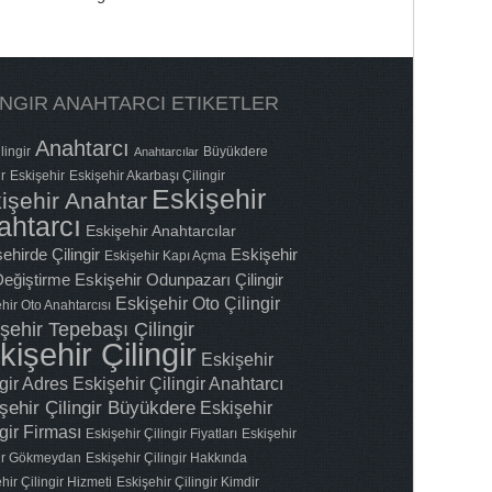
INGIR ANAHTARCI ETIKETLER
Anahtarcı
lingir
Büyükdere
Anahtarcılar
ir
Eskişehir
Eskişehir Akarbaşı Çilingir
Eskişehir
işehir Anahtar
ahtarcı
Eskişehir Anahtarcılar
ehirde Çilingir
Eskişehir
Eskişehir Kapı Açma
 Değiştirme
Eskişehir Odunpazarı Çilingir
Eskişehir Oto Çilingir
hir Oto Anahtarcısı
şehir Tepebaşı Çilingir
kişehir Çilingir
Eskişehir
ngir Adres
Eskişehir Çilingir Anahtarcı
şehir Çilingir Büyükdere
Eskişehir
gir Firması
Eskişehir Çilingir Fiyatları
Eskişehir
gir Gökmeydan
Eskişehir Çilingir Hakkında
hir Çilingir Hizmeti
Eskişehir Çilingir Kimdir