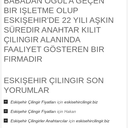
BABADAN OĞUL’A GEÇEN
BIR IŞLETME OLUP
ESKIŞEHIR’DE 22 YILI AŞKIN
SÜREDIR ANAHTAR KILIT
ÇILINGIR ALANINDA
FAALIYET GÖSTEREN BIR
FIRMADIR
ESKIŞEHIR ÇILINGIR SON
YORUMLAR
Eskişehir Çilingir Fiyatları
için
eskisehircilingir.biz
Eskişehir Çilingir Fiyatları
için
Hakan
Eskişehir Çilingirler Anahtarcılar
için
eskisehircilingir.biz