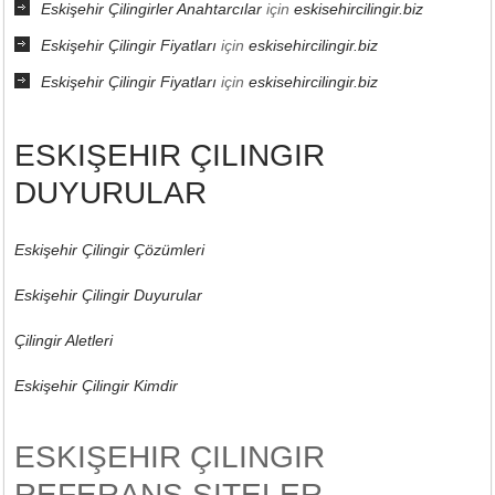
Eskişehir Çilingirler Anahtarcılar
için
eskisehircilingir.biz
Eskişehir Çilingir Fiyatları
için
eskisehircilingir.biz
Eskişehir Çilingir Fiyatları
için
eskisehircilingir.biz
ESKIŞEHIR ÇILINGIR
DUYURULAR
Eskişehir Çilingir Çözümleri
Eskişehir Çilingir Duyurular
Çilingir Aletleri
Eskişehir Çilingir Kimdir
ESKIŞEHIR ÇILINGIR
REFERANS SITELER