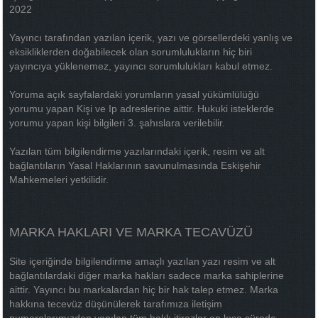
2022
Yayıncı tarafından yazılan içerik, yazı ve görsellerdeki yanlış ve
eksikliklerden doğabilecek olan sorumlulukların hiç biri
yayıncıya yüklenemez, yayıncı sorumlulukları kabul etmez.
Yoruma açık sayfalardaki yorumların yasal yükümlülüğü
yorumu yapan Kişi ve Ip adreslerine aittir. Hukuki isteklerde
yorumu yapan kişi bilgileri 3. şahıslara verilebilir.
Yazılan tüm bilgilendirme yazılarındaki içerik, resim ve alt
bağlantıların Yasal Haklarının savunulmasında Eskişehir
Mahkemeleri yetkilidir.
MARKA HAKLARI VE MARKA TECAVÜZÜ
Site içeriğinde bilgilendirme amaçlı yazılan yazı resim ve alt
bağlantılardaki diğer marka hakları sadece marka sahiplerine
aittir. Yayıncı bu markalardan hiç bir hak talep etmez. Marka
hakkına tecevüz düşünülerek tarafımıza iletişim