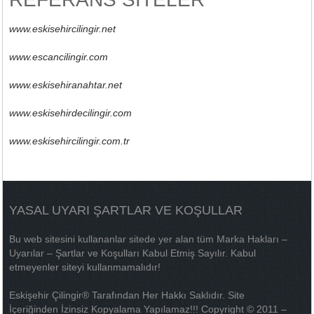
www.eskisehircilingir.net
www.escancilingir.com
www.eskisehiranahtar.net
www.eskisehirdecilingir.com
www.eskisehircilingir.com.tr
YASAL UYARI ŞARTLAR VE KOŞULLAR
Bu web sitesini kullananlar sitede yer alan tüm Marka Hakları –
Uyarılar – Şartlar ve Koşulları Kabul Etmiş Sayılır. Kabul
etmeyenler siteyi kullanmamalıdır!
Eskişehir Çilingir® Tarafından Her Hakkı Saklıdır. Site
İçeriğinden İzinsiz Kopyalama Yapılamaz!!! Copyright © 2011 –