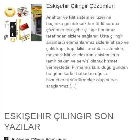
Eskişehir Çilingir Çözümleri
Anahtar ve kilit sistemleri üzerine
başınıza gelebilecek her türlü soruna
çözümler eskişehir çilingir firmamız
tarafından sizlere sağlanır. Usta çilingir
anahtarcı elemanlarımız sizlerin ahşap ve
çelik kapı, kapı kilidi, anahtar sistemleri,
mekanik kilit ve elektronik sistemlerin
tamir bakım ve servisi olarak hizmet
vermektedir. Firmamız kurulduğu günden
bu güne kadar babadan oğul’a
hizmetlerini sürdürmekte olup servis
araçlarımız […]
ESKIŞEHIR ÇILINGIR SON
YAZILAR
Eskişehir Çilingir Büyükdere