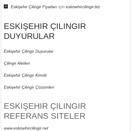
Eskişehir Çilingir Fiyatları
için
eskisehircilingir.biz
ESKIŞEHIR ÇILINGIR
DUYURULAR
Eskişehir Çilingir Duyurular
Çilingir Aletleri
Eskişehir Çilingir Kimdir
Eskişehir Çilingir Çözümleri
ESKIŞEHIR ÇILINGIR
REFERANS SITELER
www.eskisehircilingir.net