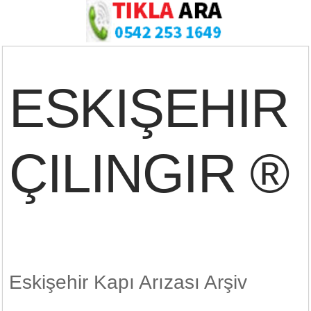
ESKIŞEHIR
ÇILINGIR ®
Eskişehir Kapı Arızası Arşiv