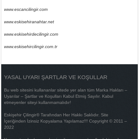
www.escancilingir.com
www.eskisehiranahtar.net
www.eskisehirdecilingir.com
www.eskisehircilingir.com.tr
YASAL UYARI ŞARTLAR VE KOŞULLAR
Bu web sitesini kullananlar sitede yer alan tüm Marka Hakları –
Uyarılar – Şartlar ve Koşulları Kabul Etmiş Sayılır. Kabul
etmeyenler siteyi kullanmamalıdır!
Eskişehir Çilingir® Tarafından Her Hakkı Saklıdır. Site
İçeriğinden İzinsiz Kopyalama Yapılamaz!!! Copyright © 2011 –
2022