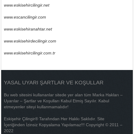
www.eskisehircilingir.net
www.escancilingir.com
www.eskisehiranahtar.net
www.eskisehirdecilingir.com
www.eskisehircilingir.com.tr
YASAL UYARI ŞARTLAR VE KOŞULLAR
Bu web sitesini kullananlar sitede yer alan tüm Marka Hakları –
Uyarılar – Şartlar ve Koşulları Kabul Etmiş Sayılır. Kabul
etmeyenler siteyi kullanmamalıdır!
Eskişehir Çilingir® Tarafından Her Hakkı Saklıdır. Site
İçeriğinden İzinsiz Kopyalama Yapılamaz!!! Copyright © 2011 –
2022