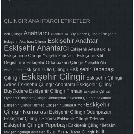
ÇILINGIR ANAHTARCI ETIKETLER
Anahtarcı
Acil Çilingir
Büyükdere Çilingir
Eskişehir
Anahtarcılar
Eskişehir Anahtar
Eskişehir Akarbaşı Çilingir
Eskişehir Anahtarcı
Eskişehir Anahtarcılar
Eskişehirde Çilingir
Eskişehir Kilit
Eskişehir Kapı Açma
Değiştirme
Eskişehir Odunpazarı Çilingir
Eskişehir Oto
Eskişehir Tepebaşı
Eskişehir Oto Çilingir
Anahtarcısı
Eskişehir Çilingir
Çilingir
Eskişehir Çilingir
Adres
Eskişehir Çilingir Anahtarcı
Eskişehir Çilingir
Büyükdere
Eskişehir Çilingir Firması
Eskişehir Çilingir
Fiyatları
Eskişehir Çilingir Gökmeydan
Eskişehir Çilingir Hakkında
Eskişehir
Eskişehir Çilingir Hizmeti
Eskişehir Çilingir Kimdir
Çilingir Numarası
Eskişehir Çilingir Odunpazarı
Eskişehir Çilingir Servisi
Eskişehir Çilingir Telefonu
Eskişehir Çilingir Tepebaşı
Eskişehir Çilingir İletişim
Kilit
Kapı Açma
Kasa Çilingir
eskişehir çilingir adresleri