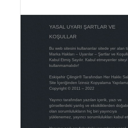
YASAL UYARI ŞARTLAR VE
KOŞULLAR
Bu web sitesini kullananlar sitede yer alan 
Marka Hakları – Uyarılar – Şartlar ve Koşull
Kabul Etmiş Sayılır. Kabul etmeyenler siteyi
kullanmamalıdır!
Eskişehir Çilingir® Tarafından Her Hakkı Sak
Site İçeriğinden İzinsiz Kopyalama Yapılama
Copyright © 2011 – 2022
Yayıncı tarafından yazılan içerik, yazı ve
görsellerdeki yanlış ve eksikliklerden doğab
olan sorumlulukların hiç biri yayıncıya
yüklenemez, yayıncı sorumlulukları kabul e