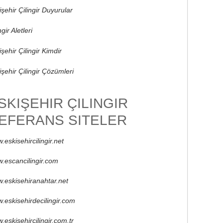
işehir Çilingir Duyurular
ngir Aletleri
şehir Çilingir Kimdir
işehir Çilingir Çözümleri
SKIŞEHIR ÇILINGIR
EFERANS SITELER
.eskisehircilingir.net
.escancilingir.com
.eskisehiranahtar.net
.eskisehirdecilingir.com
.eskisehircilingir.com.tr