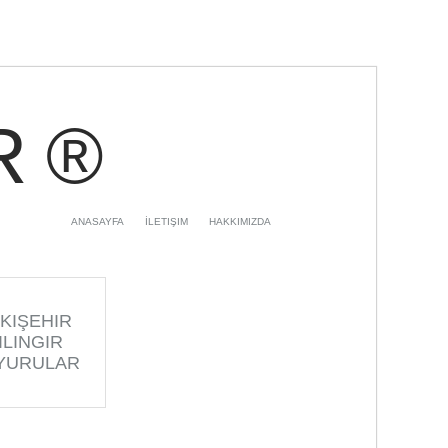
R ®
ANASAYFA
İLETIŞIM
HAKKIMIZDA
KIŞEHIR
ILINGIR
YURULAR