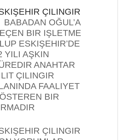
SKIŞEHIR ÇILINGIR
BABADAN OĞUL’A
EÇEN BIR IŞLETME
LUP ESKIŞEHIR’DE
2 YILI AŞKIN
ÜREDIR ANAHTAR
ILIT ÇILINGIR
LANINDA FAALIYET
ÖSTEREN BIR
IRMADIR
SKIŞEHIR ÇILINGIR