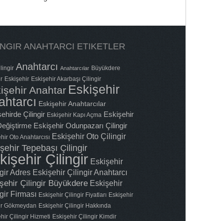
INGIR ANAHTARCI ETIKETLER
Anahtarcı
lingir
Büyükdere
Anahtarcılar
ir
Eskişehir
Eskişehir Akarbaşı Çilingir
Eskişehir
işehir Anahtar
ahtarcı
Eskişehir Anahtarcılar
ehirde Çilingir
Eskişehir
Eskişehir Kapı Açma
 Değiştirme
Eskişehir Odunpazarı Çilingir
Eskişehir Oto Çilingir
hir Oto Anahtarcısı
şehir Tepebaşı Çilingir
kişehir Çilingir
Eskişehir
ngir Adres
Eskişehir Çilingir Anahtarcı
şehir Çilingir Büyükdere
Eskişehir
gir Firması
Eskişehir Çilingir Fiyatları
Eskişehir
gir Gökmeydan
Eskişehir Çilingir Hakkında
hir Çilingir Hizmeti
Eskişehir Çilingir Kimdir