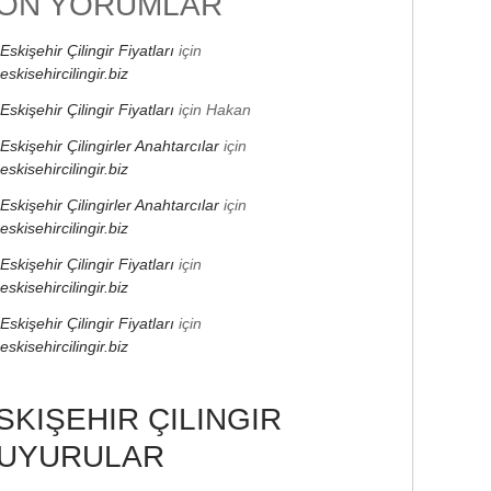
ON YORUMLAR
Eskişehir Çilingir Fiyatları
için
eskisehircilingir.biz
Eskişehir Çilingir Fiyatları
için
Hakan
Eskişehir Çilingirler Anahtarcılar
için
eskisehircilingir.biz
Eskişehir Çilingirler Anahtarcılar
için
eskisehircilingir.biz
Eskişehir Çilingir Fiyatları
için
eskisehircilingir.biz
Eskişehir Çilingir Fiyatları
için
eskisehircilingir.biz
SKIŞEHIR ÇILINGIR
UYURULAR