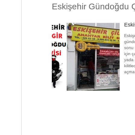
Eskişehir Gündoğdu Çi
Eski
Eskiş
gündoğ
sonu 
için 
yada 
kilitl
açma a