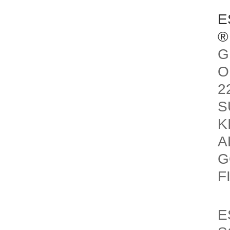
E
®
G
O
2
S
K
A
G
F
E