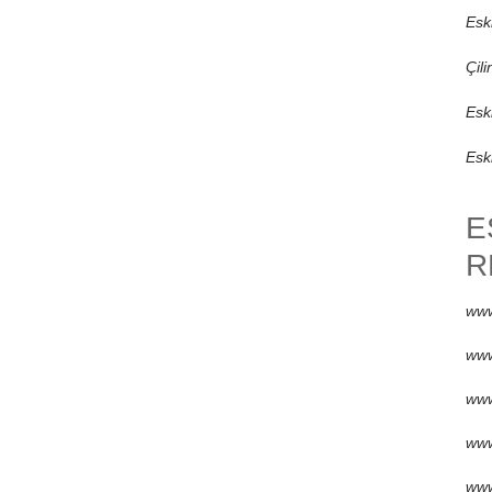
Esk
Çili
Eski
Esk
E
R
www
www
www
www
www