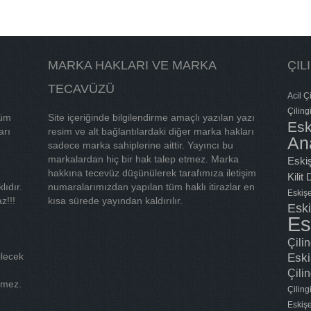
MARKA HAKLARI VE MARKA
ÇIL
TECAVÜZÜ
Acil Çi
Çiling
tüm
Site içeriğinde bilgilendirme amaçlı yazılan yazı
Esk
arı
resim ve alt bağlantılardaki diğer marka hakları
An
sadece marka sahiplerine aittir. Yayıncı bu
markalardan hiç bir hak talep etmez. Marka
Eskiş
hakkına tecevüz düşünülerek tarafımıza iletişim
Kilit
lıdır.
numaralarımızdan yapılan tüm haklı itirazlar en
Eskişe
z!!!
kısa sürede yayından kaldırılır.
Eski
Es
Çili
ilecek
Eski
Çilin
tmez.
Çilin
Eskişe