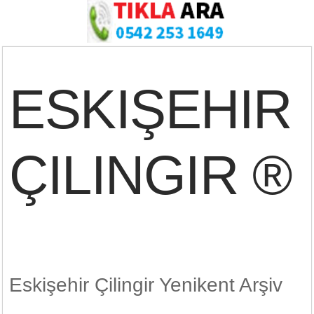
ESKIŞEHIR
ÇILINGIR ®
Eskişehir Çilingir Yenikent Arşiv