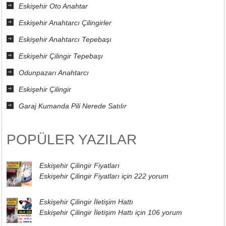
Eskişehir Oto Anahtar
Eskişehir Anahtarcı Çilingirler
Eskişehir Anahtarcı Tepebaşı
Eskişehir Çilingir Tepebaşı
Odunpazarı Anahtarcı
Eskişehir Çilingir
Garaj Kumanda Pili Nerede Satılır
POPÜLER YAZILAR
Eskişehir Çilingir Fiyatları
Eskişehir Çilingir Fiyatları için
222 yorum
Eskişehir Çilingir İletişim Hattı
Eskişehir Çilingir İletişim Hattı için
106 yorum