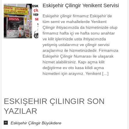
Eskişehir Çilingir Yenikent Servisi
Eskişehir çilingir firmamız Eskişehir’de
tüm semt ve mahallelerde Yenikent
Çilingir ihtiyacınızda da hizmetinizde olup
firmamız hafta içi ve hafta sonu anahtar
ve kilit işlerinizde usta ihtiyacınızda
yetişmiş ustalarımız ve çilingir servisi
araçlarımız ile hizmetinizdedir. Firmamıza
Eskişehir Çilingir Numarası ile ulaşarak
hizmet alabilirsiniz. Kapı açma kilit
değiştirme ev oto kasa kilidi açma
hizmetleri için arayınız. Yenikent […]
ESKIŞEHIR ÇILINGIR SON
YAZILAR
Eskişehir Çilingir Büyükdere