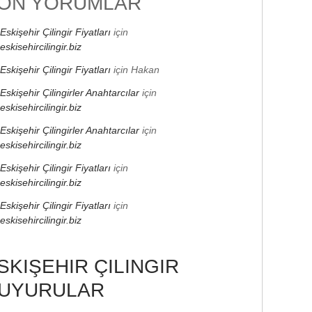
ON YORUMLAR
Eskişehir Çilingir Fiyatları
için
eskisehircilingir.biz
Eskişehir Çilingir Fiyatları
için
Hakan
Eskişehir Çilingirler Anahtarcılar
için
eskisehircilingir.biz
Eskişehir Çilingirler Anahtarcılar
için
eskisehircilingir.biz
Eskişehir Çilingir Fiyatları
için
eskisehircilingir.biz
Eskişehir Çilingir Fiyatları
için
eskisehircilingir.biz
SKIŞEHIR ÇILINGIR
UYURULAR