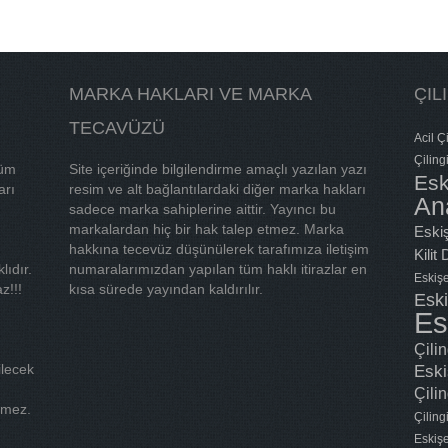
MARKA HAKLARI VE MARKA
ÇIL
TECAVÜZÜ
Acil Çi
Çiling
tüm
Site içeriğinde bilgilendirme amaçlı yazılan yazı
Esk
arı
resim ve alt bağlantılardaki diğer marka hakları
An
sadece marka sahiplerine aittir. Yayıncı bu
markalardan hiç bir hak talep etmez. Marka
Eskiş
hakkına tecevüz düşünülerek tarafımıza iletişim
Kilit
lıdır.
numaralarımızdan yapılan tüm haklı itirazlar en
Eskişe
z!!!
kısa sürede yayından kaldırılır.
Eski
Es
Çili
ilecek
Eski
Çilin
tmez.
Çilin
Eskişe