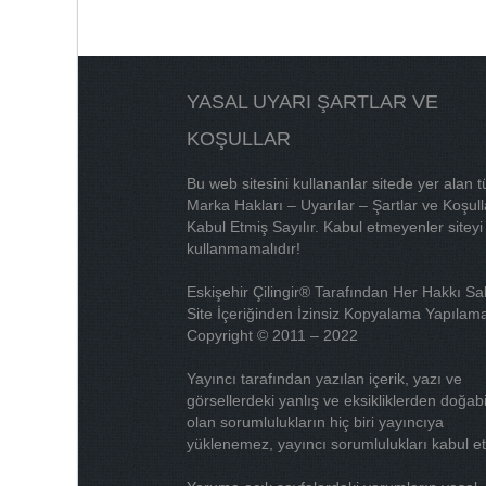
YASAL UYARI ŞARTLAR VE
KOŞULLAR
Bu web sitesini kullananlar sitede yer alan 
Marka Hakları – Uyarılar – Şartlar ve Koşull
Kabul Etmiş Sayılır. Kabul etmeyenler siteyi
kullanmamalıdır!
Eskişehir Çilingir® Tarafından Her Hakkı Sak
Site İçeriğinden İzinsiz Kopyalama Yapılama
Copyright © 2011 – 2022
Yayıncı tarafından yazılan içerik, yazı ve
görsellerdeki yanlış ve eksikliklerden doğab
olan sorumlulukların hiç biri yayıncıya
yüklenemez, yayıncı sorumlulukları kabul e