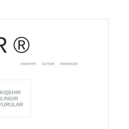
R ®
ANASAYFA
İLETIŞIM
HAKKIMIZDA
KIŞEHIR
ILINGIR
YURULAR