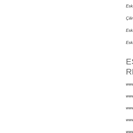
Eski
Çili
Esk
Esk
E
R
www
www
www
www
www