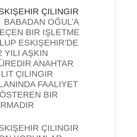
SKIŞEHIR ÇILINGIR
BABADAN OĞUL’A
EÇEN BIR IŞLETME
LUP ESKIŞEHIR’DE
2 YILI AŞKIN
ÜREDIR ANAHTAR
ILIT ÇILINGIR
LANINDA FAALIYET
ÖSTEREN BIR
IRMADIR
SKIŞEHIR ÇILINGIR