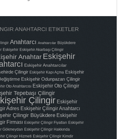
INGIR ANAHTARCI ETIKETLER
Anahtarcı
lingir
Büyükdere
Anahtarcılar
ir
Eskişehir
Eskişehir Akarbaşı Çilingir
Eskişehir
işehir Anahtar
ahtarcı
Eskişehir Anahtarcılar
ehirde Çilingir
Eskişehir
Eskişehir Kapı Açma
 Değiştirme
Eskişehir Odunpazarı Çilingir
Eskişehir Oto Çilingir
hir Oto Anahtarcısı
şehir Tepebaşı Çilingir
kişehir Çilingir
Eskişehir
ngir Adres
Eskişehir Çilingir Anahtarcı
şehir Çilingir Büyükdere
Eskişehir
gir Firması
Eskişehir Çilingir Fiyatları
Eskişehir
gir Gökmeydan
Eskişehir Çilingir Hakkında
hir Çilingir Hizmeti
Eskişehir Çilingir Kimdir