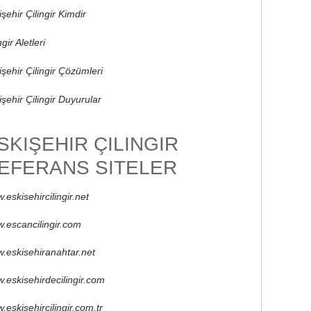
şehir Çilingir Kimdir
ngir Aletleri
işehir Çilingir Çözümleri
işehir Çilingir Duyurular
SKIŞEHIR ÇILINGIR
EFERANS SITELER
.eskisehircilingir.net
.escancilingir.com
.eskisehiranahtar.net
.eskisehirdecilingir.com
.eskisehircilingir.com.tr