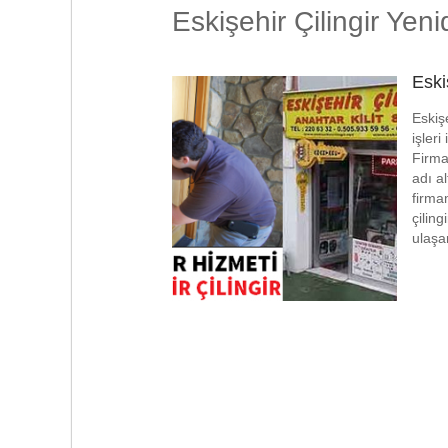
Eskişehir Çilingir Yen
Eski
Eskişe
işleri
Firmam
adı a
firma
çiling
ulaşa