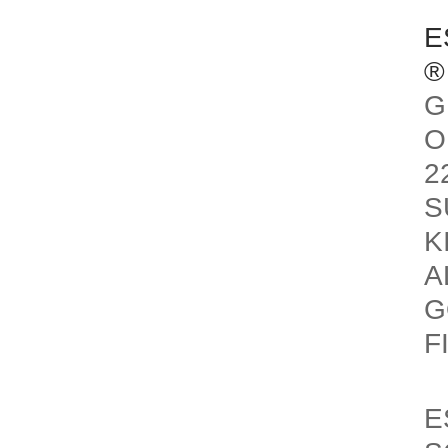
E
®
G
O
2
S
K
A
G
F
E