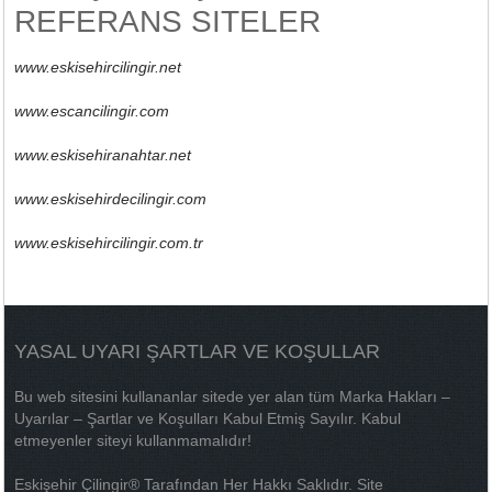
REFERANS SITELER
www.eskisehircilingir.net
www.escancilingir.com
www.eskisehiranahtar.net
www.eskisehirdecilingir.com
www.eskisehircilingir.com.tr
YASAL UYARI ŞARTLAR VE KOŞULLAR
Bu web sitesini kullananlar sitede yer alan tüm Marka Hakları –
Uyarılar – Şartlar ve Koşulları Kabul Etmiş Sayılır. Kabul
etmeyenler siteyi kullanmamalıdır!
Eskişehir Çilingir® Tarafından Her Hakkı Saklıdır. Site