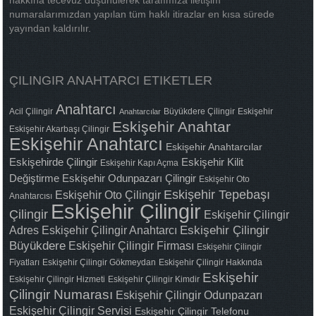
hakkına tecevüz düşünülerek tarafımıza iletişim
numaralarımızdan yapılan tüm haklı itirazlar en kısa sürede
yayından kaldırılır.
ÇILINGIR ANAHTARCI ETIKETLER
Anahtarcı
Acil Çilingir
Büyükdere Çilingir
Eskişehir
Anahtarcılar
Eskişehir Anahtar
Eskişehir Akarbaşı Çilingir
Eskişehir Anahtarcı
Eskişehir Anahtarcılar
Eskişehirde Çilingir
Eskişehir Kilit
Eskişehir Kapı Açma
Değiştirme
Eskişehir Odunpazarı Çilingir
Eskişehir Oto
Eskişehir Tepebaşı
Eskişehir Oto Çilingir
Anahtarcısı
Eskişehir Çilingir
Çilingir
Eskişehir Çilingir
Adres
Eskişehir Çilingir Anahtarcı
Eskişehir Çilingir
Büyükdere
Eskişehir Çilingir Firması
Eskişehir Çilingir
Fiyatları
Eskişehir Çilingir Gökmeydan
Eskişehir Çilingir Hakkında
Eskişehir
Eskişehir Çilingir Hizmeti
Eskişehir Çilingir Kimdir
Çilingir Numarası
Eskişehir Çilingir Odunpazarı
Eskişehir Çilingir Servisi
Eskişehir Çilingir Telefonu