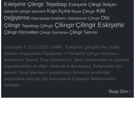
Eskişehir Çilingir Tepebaşı
Eskişehir Çilingir İletişim
Kilit
Kapı Açma
Kasa Çilingir
eskişehir çilingir adresleri
Değiştirme
Oto
Odunpazarı Anahtarcı
Odunpazarı Çilingir
Çilingir Eskişehir
Çilingir
Çilingir
Tepebaşı Çilingir
Çilingir Hizmetleri
Çilingir Servisi
Çilingir Numarası
Copyright © 2011-2022 UYARI : Eskişehir Çilingir® Her Hakkı
Saklıdır Kopyalama Yapılamaz !!! Eskişehir Çilingir Anahtarcı
firmamızın Tesccil Ticari Markası'dır. Web sayfasından bu içerikler
kopyalanamaz ve diğer sitelerde kullanılamaz. Kullananlar için
gerekli Yasal İşlemlerin başlatılması firmamız tarafından
yapılmakta olup bu gibi durumlarda Eskişehir Mahkemeleri
Yetkilidir.
Başa Dön ↑