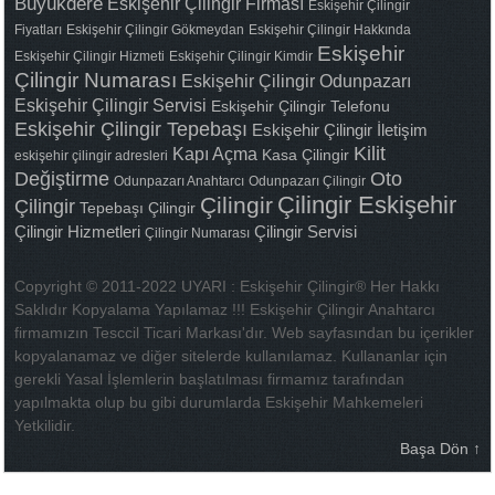
Büyükdere
Eskişehir Çilingir Firması
Eskişehir Çilingir
Fiyatları
Eskişehir Çilingir Gökmeydan
Eskişehir Çilingir Hakkında
Eskişehir
Eskişehir Çilingir Hizmeti
Eskişehir Çilingir Kimdir
Çilingir Numarası
Eskişehir Çilingir Odunpazarı
Eskişehir Çilingir Servisi
Eskişehir Çilingir Telefonu
Eskişehir Çilingir Tepebaşı
Eskişehir Çilingir İletişim
Kilit
Kapı Açma
Kasa Çilingir
eskişehir çilingir adresleri
Değiştirme
Oto
Odunpazarı Anahtarcı
Odunpazarı Çilingir
Çilingir Eskişehir
Çilingir
Çilingir
Tepebaşı Çilingir
Çilingir Hizmetleri
Çilingir Servisi
Çilingir Numarası
Copyright © 2011-2022 UYARI : Eskişehir Çilingir® Her Hakkı
Saklıdır Kopyalama Yapılamaz !!! Eskişehir Çilingir Anahtarcı
firmamızın Tesccil Ticari Markası'dır. Web sayfasından bu içerikler
kopyalanamaz ve diğer sitelerde kullanılamaz. Kullananlar için
gerekli Yasal İşlemlerin başlatılması firmamız tarafından
yapılmakta olup bu gibi durumlarda Eskişehir Mahkemeleri
Yetkilidir.
Başa Dön ↑