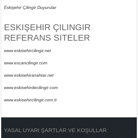
Eskişehir Çilingir Duyurular
ESKIŞEHIR ÇILINGIR
REFERANS SITELER
www.eskisehircilingir.net
www.escancilingir.com
www.eskisehiranahtar.net
www.eskisehirdecilingir.com
www.eskisehircilingir.com.tr
YASAL UYARI ŞARTLAR VE KOŞULLAR