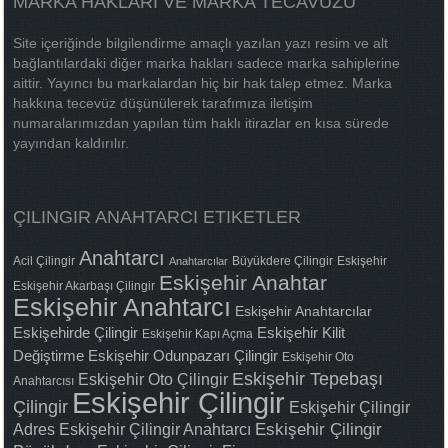
MARKA HAKLARI VE MARKA TECAVÜZÜ
Site içeriğinde bilgilendirme amaçlı yazılan yazı resim ve alt
bağlantılardaki diğer marka hakları sadece marka sahiplerine
aittir. Yayıncı bu markalardan hiç bir hak talep etmez. Marka
hakkına tecevüz düşünülerek tarafımıza iletişim
numaralarımızdan yapılan tüm haklı itirazlar en kısa sürede
yayından kaldırılır.
ÇILINGIR ANAHTARCI ETIKETLER
Anahtarcı
Acil Çilingir
Büyükdere Çilingir
Eskişehir
Anahtarcılar
Eskişehir Anahtar
Eskişehir Akarbaşı Çilingir
Eskişehir Anahtarcı
Eskişehir Anahtarcılar
Eskişehirde Çilingir
Eskişehir Kilit
Eskişehir Kapı Açma
Değiştirme
Eskişehir Odunpazarı Çilingir
Eskişehir Oto
Eskişehir Tepebaşı
Eskişehir Oto Çilingir
Anahtarcısı
Eskişehir Çilingir
Çilingir
Eskişehir Çilingir
Adres
Eskişehir Çilingir Anahtarcı
Eskişehir Çilingir