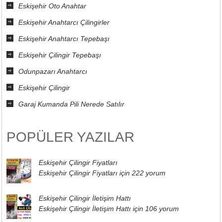
Eskişehir Oto Anahtar
Eskişehir Anahtarcı Çilingirler
Eskişehir Anahtarcı Tepebaşı
Eskişehir Çilingir Tepebaşı
Odunpazarı Anahtarcı
Eskişehir Çilingir
Garaj Kumanda Pili Nerede Satılır
POPÜLER YAZILAR
Eskişehir Çilingir Fiyatları
Eskişehir Çilingir Fiyatları için
222 yorum
Eskişehir Çilingir İletişim Hattı
Eskişehir Çilingir İletişim Hattı için
106 yorum