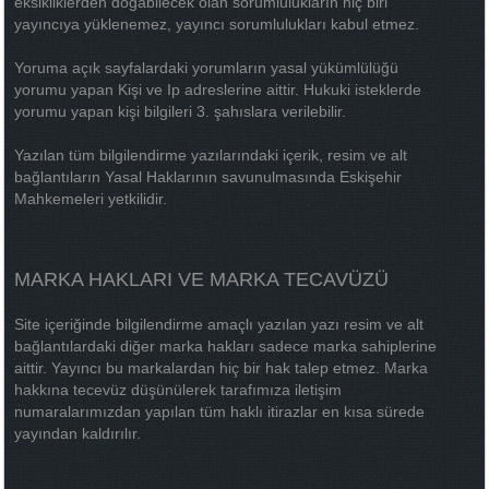
eksikliklerden doğabilecek olan sorumlulukların hiç biri
yayıncıya yüklenemez, yayıncı sorumlulukları kabul etmez.
Yoruma açık sayfalardaki yorumların yasal yükümlülüğü
yorumu yapan Kişi ve Ip adreslerine aittir. Hukuki isteklerde
yorumu yapan kişi bilgileri 3. şahıslara verilebilir.
Yazılan tüm bilgilendirme yazılarındaki içerik, resim ve alt
bağlantıların Yasal Haklarının savunulmasında Eskişehir
Mahkemeleri yetkilidir.
MARKA HAKLARI VE MARKA TECAVÜZÜ
Site içeriğinde bilgilendirme amaçlı yazılan yazı resim ve alt
bağlantılardaki diğer marka hakları sadece marka sahiplerine
aittir. Yayıncı bu markalardan hiç bir hak talep etmez. Marka
hakkına tecevüz düşünülerek tarafımıza iletişim
numaralarımızdan yapılan tüm haklı itirazlar en kısa sürede
yayından kaldırılır.