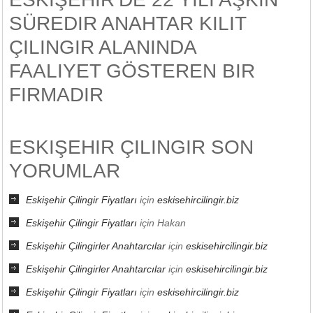
SÜREDIR ANAHTAR KILIT
ÇILINGIR ALANINDA
FAALIYET GÖSTEREN BIR
FIRMADIR
ESKIŞEHIR ÇILINGIR SON
YORUMLAR
Eskişehir Çilingir Fiyatları
için
eskisehircilingir.biz
Eskişehir Çilingir Fiyatları
için
Hakan
Eskişehir Çilingirler Anahtarcılar
için
eskisehircilingir.biz
Eskişehir Çilingirler Anahtarcılar
için
eskisehircilingir.biz
Eskişehir Çilingir Fiyatları
için
eskisehircilingir.biz