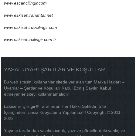
www.escancilingir.com
www.eskisehiranahtar.net
www.eskisehirdecilingir.com
www.eskisehircilingir.com.tr
YASAL UYARI ŞARTLAR VE KOŞULLAR
Bu web sitesini kullananlar sitede yer alan tüm Marka Hakları –
Uyarılar – Şartlar ve Koşulları Kabul Etmiş Sayılır. Kabul
etmeyenler siteyi kullanmamalıdır!
Eskişehir Çilingir® Tarafından Her Hakkı Saklıdır. Site
İçeriğinden İzinsiz Kopyalama Yapılamaz!!! Copyright © 2011 –
2022
Yayıncı tarafından yazılan içerik, yazı ve görsellerdeki yanlış ve