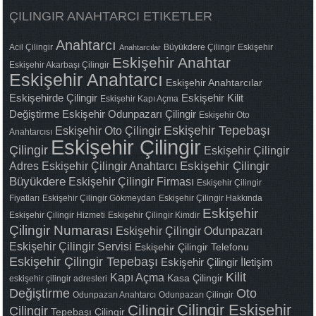
ÇILINGIR ANAHTARCI ETIKETLER
Anahtarcı
Acil Çilingir
Büyükdere Çilingir
Eskişehir
Anahtarcılar
Eskişehir Anahtar
Eskişehir Akarbaşı Çilingir
Eskişehir Anahtarcı
Eskişehir Anahtarcılar
Eskişehirde Çilingir
Eskişehir Kilit
Eskişehir Kapı Açma
Değiştirme
Eskişehir Odunpazarı Çilingir
Eskişehir Oto
Eskişehir Tepebaşı
Eskişehir Oto Çilingir
Anahtarcısı
Eskişehir Çilingir
Çilingir
Eskişehir Çilingir
Adres
Eskişehir Çilingir Anahtarcı
Eskişehir Çilingir
Büyükdere
Eskişehir Çilingir Firması
Eskişehir Çilingir
Fiyatları
Eskişehir Çilingir Gökmeydan
Eskişehir Çilingir Hakkında
Eskişehir
Eskişehir Çilingir Hizmeti
Eskişehir Çilingir Kimdir
Çilingir Numarası
Eskişehir Çilingir Odunpazarı
Eskişehir Çilingir Servisi
Eskişehir Çilingir Telefonu
Eskişehir Çilingir Tepebaşı
Eskişehir Çilingir İletişim
Kilit
Kapı Açma
Kasa Çilingir
eskişehir çilingir adresleri
Değiştirme
Oto
Odunpazarı Anahtarcı
Odunpazarı Çilingir
Çilingir Eskişehir
Çilingir
Çilingir
Tepebaşı Çilingir