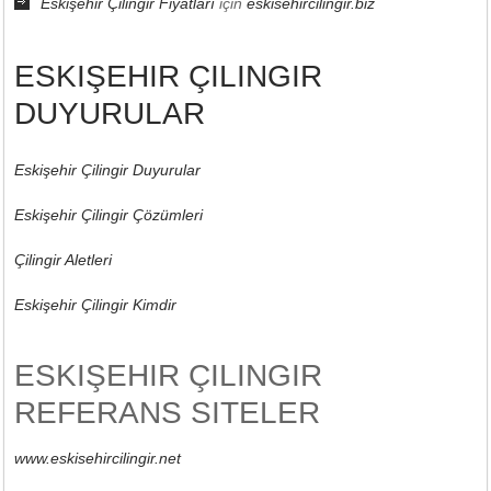
Eskişehir Çilingir Fiyatları
için
eskisehircilingir.biz
ESKIŞEHIR ÇILINGIR
DUYURULAR
Eskişehir Çilingir Duyurular
Eskişehir Çilingir Çözümleri
Çilingir Aletleri
Eskişehir Çilingir Kimdir
ESKIŞEHIR ÇILINGIR
REFERANS SITELER
www.eskisehircilingir.net