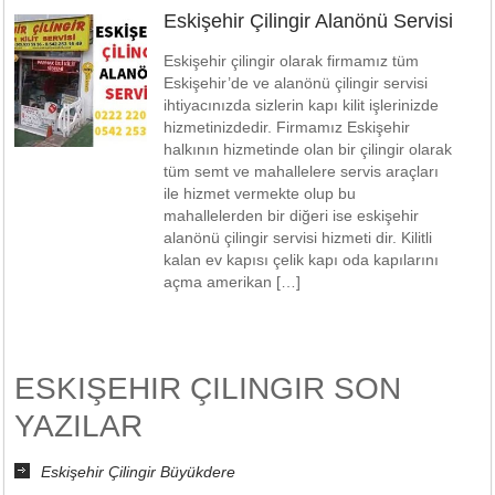
Eskişehir Çilingir Alanönü Servisi
Eskişehir çilingir olarak firmamız tüm
Eskişehir’de ve alanönü çilingir servisi
ihtiyacınızda sizlerin kapı kilit işlerinizde
hizmetinizdedir. Firmamız Eskişehir
halkının hizmetinde olan bir çilingir olarak
tüm semt ve mahallelere servis araçları
ile hizmet vermekte olup bu
mahallelerden bir diğeri ise eskişehir
alanönü çilingir servisi hizmeti dir. Kilitli
kalan ev kapısı çelik kapı oda kapılarını
açma amerikan […]
ESKIŞEHIR ÇILINGIR SON
YAZILAR
Eskişehir Çilingir Büyükdere