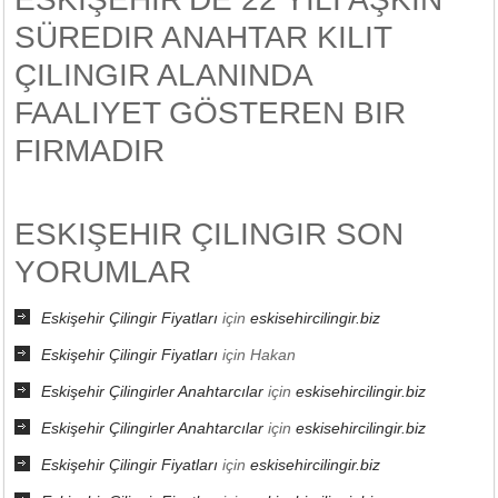
SÜREDIR ANAHTAR KILIT
ÇILINGIR ALANINDA
FAALIYET GÖSTEREN BIR
FIRMADIR
ESKIŞEHIR ÇILINGIR SON
YORUMLAR
Eskişehir Çilingir Fiyatları
için
eskisehircilingir.biz
Eskişehir Çilingir Fiyatları
için
Hakan
Eskişehir Çilingirler Anahtarcılar
için
eskisehircilingir.biz
Eskişehir Çilingirler Anahtarcılar
için
eskisehircilingir.biz
Eskişehir Çilingir Fiyatları
için
eskisehircilingir.biz