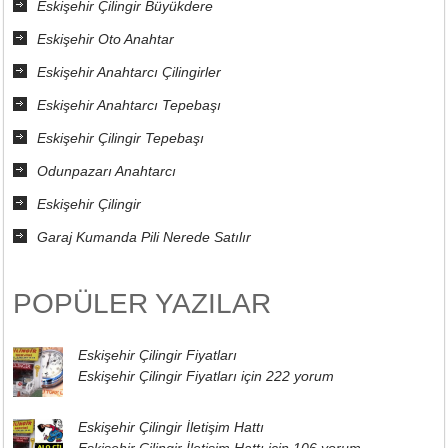
Eskişehir Çilingir Büyükdere
Eskişehir Oto Anahtar
Eskişehir Anahtarcı Çilingirler
Eskişehir Anahtarcı Tepebaşı
Eskişehir Çilingir Tepebaşı
Odunpazarı Anahtarcı
Eskişehir Çilingir
Garaj Kumanda Pili Nerede Satılır
POPÜLER YAZILAR
Eskişehir Çilingir Fiyatları
Eskişehir Çilingir Fiyatları için
222 yorum
Eskişehir Çilingir İletişim Hattı