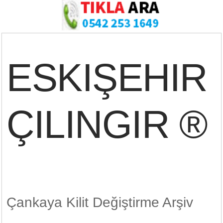
ESKIŞEHIR
ÇILINGIR ®
Çankaya Kilit Değiştirme Arşiv