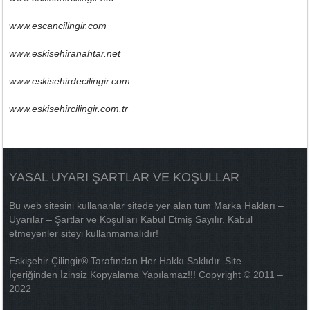
www.escancilingir.com
www.eskisehiranahtar.net
www.eskisehirdecilingir.com
www.eskisehircilingir.com.tr
YASAL UYARI ŞARTLAR VE KOŞULLAR
Bu web sitesini kullananlar sitede yer alan tüm Marka Hakları –
Uyarılar – Şartlar ve Koşulları Kabul Etmiş Sayılır. Kabul
etmeyenler siteyi kullanmamalıdır!
Eskişehir Çilingir® Tarafından Her Hakkı Saklıdır. Site
İçeriğinden İzinsiz Kopyalama Yapılamaz!!! Copyright © 2011 –
2022