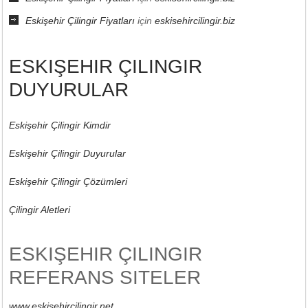
Eskişehir Çilingir Fiyatları
için
eskisehircilingir.biz
ESKIŞEHIR ÇILINGIR
DUYURULAR
Eskişehir Çilingir Kimdir
Eskişehir Çilingir Duyurular
Eskişehir Çilingir Çözümleri
Çilingir Aletleri
ESKIŞEHIR ÇILINGIR
REFERANS SITELER
www.eskisehircilingir.net