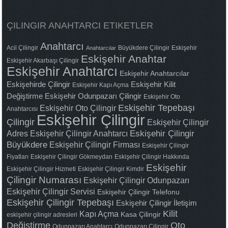
ÇILINGIR ANAHTARCI ETIKETLER
Anahtarcı
Acil Çilingir
Büyükdere Çilingir
Eskişehir
Anahtarcılar
Eskişehir Anahtar
Eskişehir Akarbaşı Çilingir
Eskişehir Anahtarcı
Eskişehir Anahtarcılar
Eskişehirde Çilingir
Eskişehir Kilit
Eskişehir Kapı Açma
Değiştirme
Eskişehir Odunpazarı Çilingir
Eskişehir Oto
Eskişehir Tepebaşı
Eskişehir Oto Çilingir
Anahtarcısı
Eskişehir Çilingir
Çilingir
Eskişehir Çilingir
Adres
Eskişehir Çilingir Anahtarcı
Eskişehir Çilingir
Büyükdere
Eskişehir Çilingir Firması
Eskişehir Çilingir
Fiyatları
Eskişehir Çilingir Gökmeydan
Eskişehir Çilingir Hakkında
Eskişehir
Eskişehir Çilingir Hizmeti
Eskişehir Çilingir Kimdir
Çilingir Numarası
Eskişehir Çilingir Odunpazarı
Eskişehir Çilingir Servisi
Eskişehir Çilingir Telefonu
Eskişehir Çilingir Tepebaşı
Eskişehir Çilingir İletişim
Kilit
Kapı Açma
Kasa Çilingir
eskişehir çilingir adresleri
Değiştirme
Oto
Odunpazarı Anahtarcı
Odunpazarı Çilingir