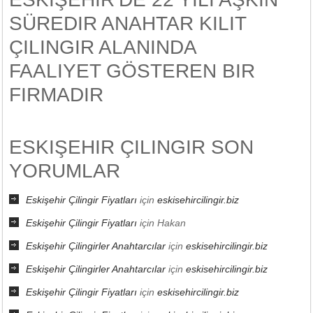
SÜREDIR ANAHTAR KILIT
ÇILINGIR ALANINDA
FAALIYET GÖSTEREN BIR
FIRMADIR
ESKIŞEHIR ÇILINGIR SON
YORUMLAR
Eskişehir Çilingir Fiyatları
için
eskisehircilingir.biz
Eskişehir Çilingir Fiyatları
için
Hakan
Eskişehir Çilingirler Anahtarcılar
için
eskisehircilingir.biz
Eskişehir Çilingirler Anahtarcılar
için
eskisehircilingir.biz
Eskişehir Çilingir Fiyatları
için
eskisehircilingir.biz