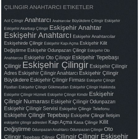
ÇILINGIR ANAHTARCI ETIKETLER
Anahtarcı
Acil Çilingir
Büyükdere Çilingir
Eskişehir
Anahtarcılar
Eskişehir Anahtar
Eskişehir Akarbaşı Çilingir
Eskişehir Anahtarcı
Eskişehir Anahtarcılar
Eskişehirde Çilingir
Eskişehir Kilit
Eskişehir Kapı Açma
Değiştirme
Eskişehir Odunpazarı Çilingir
Eskişehir Oto
Eskişehir Tepebaşı
Eskişehir Oto Çilingir
Anahtarcısı
Eskişehir Çilingir
Çilingir
Eskişehir Çilingir
Adres
Eskişehir Çilingir Anahtarcı
Eskişehir Çilingir
Büyükdere
Eskişehir Çilingir Firması
Eskişehir Çilingir
Fiyatları
Eskişehir Çilingir Gökmeydan
Eskişehir Çilingir Hakkında
Eskişehir
Eskişehir Çilingir Hizmeti
Eskişehir Çilingir Kimdir
Çilingir Numarası
Eskişehir Çilingir Odunpazarı
Eskişehir Çilingir Servisi
Eskişehir Çilingir Telefonu
Eskişehir Çilingir Tepebaşı
Eskişehir Çilingir İletişim
Kilit
Kapı Açma
Kasa Çilingir
eskişehir çilingir adresleri
Değiştirme
Oto
Odunpazarı Anahtarcı
Odunpazarı Çilingir
Çilingir Eskişehir
Çilingir
Çilingir
Tepebaşı Çilingir