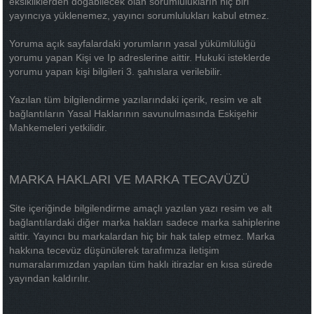
eksikliklerden doğabilecek olan sorumlulukların hiç biri
yayıncıya yüklenemez, yayıncı sorumlulukları kabul etmez.
Yoruma açık sayfalardaki yorumların yasal yükümlülüğü
yorumu yapan Kişi ve Ip adreslerine aittir. Hukuki isteklerde
yorumu yapan kişi bilgileri 3. şahıslara verilebilir.
Yazılan tüm bilgilendirme yazılarındaki içerik, resim ve alt
bağlantıların Yasal Haklarının savunulmasında Eskişehir
Mahkemeleri yetkilidir.
MARKA HAKLARI VE MARKA TECAVÜZÜ
Site içeriğinde bilgilendirme amaçlı yazılan yazı resim ve alt
bağlantılardaki diğer marka hakları sadece marka sahiplerine
aittir. Yayıncı bu markalardan hiç bir hak talep etmez. Marka
hakkına tecevüz düşünülerek tarafımıza iletişim
numaralarımızdan yapılan tüm haklı itirazlar en kısa sürede
yayından kaldırılır.