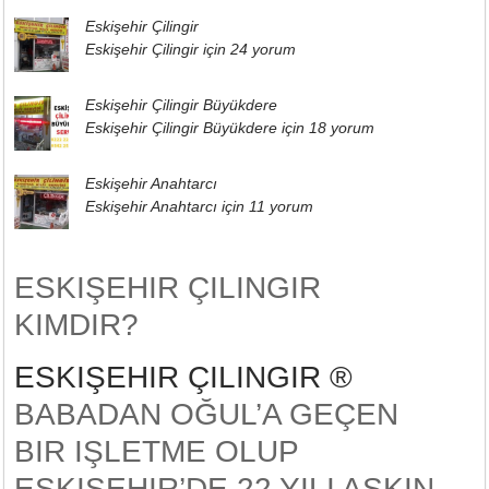
Eskişehir Çilingir
Eskişehir Çilingir için
24 yorum
Eskişehir Çilingir Büyükdere
Eskişehir Çilingir Büyükdere için
18 yorum
Eskişehir Anahtarcı
Eskişehir Anahtarcı için
11 yorum
ESKIŞEHIR ÇILINGIR
KIMDIR?
ESKIŞEHIR ÇILINGIR ®
BABADAN OĞUL’A GEÇEN
BIR IŞLETME OLUP
ESKIŞEHIR’DE 22 YILI AŞKIN