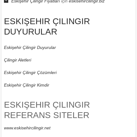
Eskişehir Çilingir Fiyatları
için
eskisehircilingir.biz
ESKIŞEHIR ÇILINGIR
DUYURULAR
Eskişehir Çilingir Duyurular
Çilingir Aletleri
Eskişehir Çilingir Çözümleri
Eskişehir Çilingir Kimdir
ESKIŞEHIR ÇILINGIR
REFERANS SITELER
www.eskisehircilingir.net