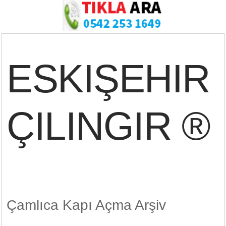
ESKIŞEHIR
ÇILINGIR ®
Çamlıca Kapı Açma Arşiv