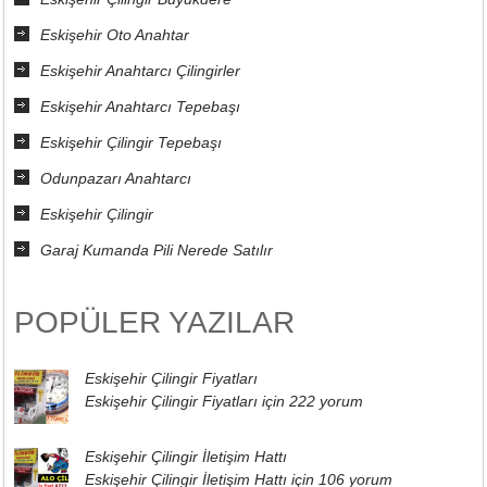
Eskişehir Oto Anahtar
Eskişehir Anahtarcı Çilingirler
Eskişehir Anahtarcı Tepebaşı
Eskişehir Çilingir Tepebaşı
Odunpazarı Anahtarcı
Eskişehir Çilingir
Garaj Kumanda Pili Nerede Satılır
POPÜLER YAZILAR
Eskişehir Çilingir Fiyatları
Eskişehir Çilingir Fiyatları için
222 yorum
Eskişehir Çilingir İletişim Hattı
Eskişehir Çilingir İletişim Hattı için
106 yorum