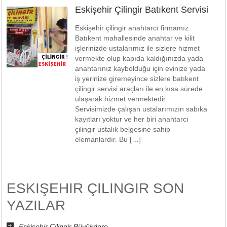
Eskişehir Çilingir Batıkent Servisi
Eskişehir çilingir anahtarcı firmamız
Batıkent mahallesinde anahtar ve kilit
işlerinizde ustalarımız ile sizlere hizmet
vermekte olup kapıda kaldığınızda yada
anahtarınız kaybolduğu için evinize yada
iş yerinize giremeyince sizlere batıkent
çilingir servisi araçları ile en kısa sürede
ulaşarak hizmet vermektedir.
Servisimizde çalışan ustalarımızın sabıka
kayıtları yoktur ve her biri anahtarcı
çilingir ustalık belgesine sahip
elemanlardır. Bu […]
ESKIŞEHIR ÇILINGIR SON
YAZILAR
Eskişehir Çilingir Büyükdere