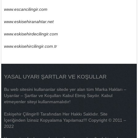
www.escancilingir.com
www.eskisehiranahtar.net
www.eskisehirdecilingir.com
www.eskisehircilingir.com.tr
YASAL UYARI ŞARTLAR VE KOŞULLAR
Bu web sitesini kullananlar sitede yer alan tüm Marka Hakları –
Uyarılar – Şartlar ve Koşulları Kabul Etmiş Sayılır. Kabul
etmeyenler siteyi kullanmamalıdır!
Eskişehir Çilingir® Tarafından Her Hakkı Saklıdır. Site
İçeriğinden İzinsiz Kopyalama Yapılamaz!!! Copyright © 2011 –
2022