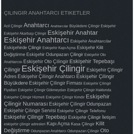
ÇILINGIR ANAHTARCI ETIKETLER
Anahtarcı
Acil Çilingir
Büyükdere Çilingir
Eskişehir
Anahtarcılar
Eskişehir Anahtar
Eskişehir Akarbaşı Çilingir
Eskişehir Anahtarcı
Eskişehir Anahtarcılar
Eskişehirde Çilingir
Eskişehir Kilit
Eskişehir Kapı Açma
Değiştirme
Eskişehir Odunpazarı Çilingir
Eskişehir Oto
Eskişehir Tepebaşı
Eskişehir Oto Çilingir
Anahtarcısı
Eskişehir Çilingir
Çilingir
Eskişehir Çilingir
Adres
Eskişehir Çilingir Anahtarcı
Eskişehir Çilingir
Büyükdere
Eskişehir Çilingir Firması
Eskişehir Çilingir
Fiyatları
Eskişehir Çilingir Gökmeydan
Eskişehir Çilingir Hakkında
Eskişehir
Eskişehir Çilingir Hizmeti
Eskişehir Çilingir Kimdir
Çilingir Numarası
Eskişehir Çilingir Odunpazarı
Eskişehir Çilingir Servisi
Eskişehir Çilingir Telefonu
Eskişehir Çilingir Tepebaşı
Eskişehir Çilingir İletişim
Kilit
Kapı Açma
Kasa Çilingir
eskişehir çilingir adresleri
Değiştirme
Oto
Odunpazarı Anahtarcı
Odunpazarı Çilingir