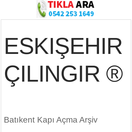
ESKIŞEHIR
ÇILINGIR ®
Batıkent Kapı Açma Arşiv