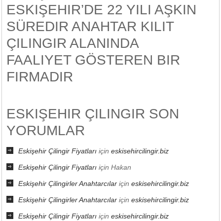
ESKIŞEHIR’DE 22 YILI AŞKIN
SÜREDIR ANAHTAR KILIT
ÇILINGIR ALANINDA
FAALIYET GÖSTEREN BIR
FIRMADIR
ESKIŞEHIR ÇILINGIR SON
YORUMLAR
Eskişehir Çilingir Fiyatları
için
eskisehircilingir.biz
Eskişehir Çilingir Fiyatları
için
Hakan
Eskişehir Çilingirler Anahtarcılar
için
eskisehircilingir.biz
Eskişehir Çilingirler Anahtarcılar
için
eskisehircilingir.biz
Eskişehir Çilingir Fiyatları
için
eskisehircilingir.biz