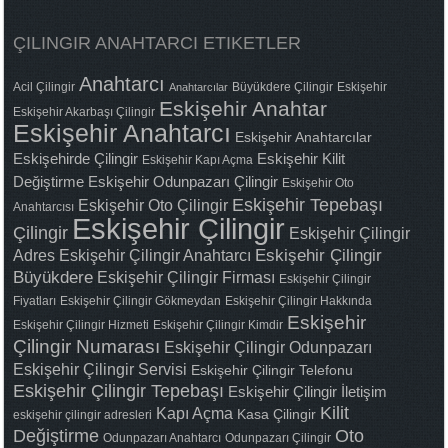
ÇILINGIR ANAHTARCI ETIKETLER
Anahtarcı
Acil Çilingir
Büyükdere Çilingir
Eskişehir
Anahtarcılar
Eskişehir Anahtar
Eskişehir Akarbaşı Çilingir
Eskişehir Anahtarcı
Eskişehir Anahtarcılar
Eskişehirde Çilingir
Eskişehir Kilit
Eskişehir Kapı Açma
Değiştirme
Eskişehir Odunpazarı Çilingir
Eskişehir Oto
Eskişehir Tepebaşı
Eskişehir Oto Çilingir
Anahtarcısı
Eskişehir Çilingir
Çilingir
Eskişehir Çilingir
Adres
Eskişehir Çilingir Anahtarcı
Eskişehir Çilingir
Büyükdere
Eskişehir Çilingir Firması
Eskişehir Çilingir
Fiyatları
Eskişehir Çilingir Gökmeydan
Eskişehir Çilingir Hakkında
Eskişehir
Eskişehir Çilingir Hizmeti
Eskişehir Çilingir Kimdir
Çilingir Numarası
Eskişehir Çilingir Odunpazarı
Eskişehir Çilingir Servisi
Eskişehir Çilingir Telefonu
Eskişehir Çilingir Tepebaşı
Eskişehir Çilingir İletişim
Kilit
Kapı Açma
Kasa Çilingir
eskişehir çilingir adresleri
Değiştirme
Oto
Odunpazarı Anahtarcı
Odunpazarı Çilingir