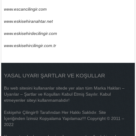
www.escancilingir.com
www.eskisehiranahtar.net
www.eskisehirdecilingir.com
www.eskisehircilingir.com.tr
YASAL UYARI ŞARTLAR VE KOŞULLAR
Bu web sitesini kullananlar sitede yer alan tüm Marka Hakları –
Uyarılar – Şartlar ve Koşulları Kabul Etmiş Sayılır. Kabul
etmeyenler siteyi kullanmamalıdır!
Eskişehir Çilingir® Tarafından Her Hakkı Saklıdır. Site
İçeriğinden İzinsiz Kopyalama Yapılamaz!!! Copyright © 2011 –
2022