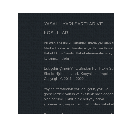
YASAL UYARI ŞARTLAR VE
KOŞULLAR
Bu web sitesini kullananlar sitede yer alan 
Marka Hakları – Uyarılar – Şartlar ve Koşull
Kabul Etmiş Sayılır. Kabul etmeyenler siteyi
kullanmamalıdır!
Eskişehir Çilingir® Tarafından Her Hakkı Sak
Site İçeriğinden İzinsiz Kopyalama Yapılama
Copyright © 2011 – 2022
Yayıncı tarafından yazılan içerik, yazı ve
görsellerdeki yanlış ve eksikliklerden doğab
olan sorumlulukların hiç biri yayıncıya
yüklenemez, yayıncı sorumlulukları kabul e