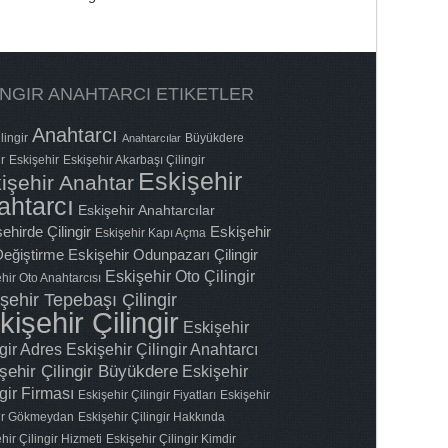
INGIR ANAHTARCI ETIKETLER
Anahtarcı
lingir
Büyükdere
Anahtarcılar
ir
Eskişehir
Eskişehir Akarbaşı Çilingir
Eskişehir
işehir Anahtar
ahtarcı
Eskişehir Anahtarcılar
ehirde Çilingir
Eskişehir
Eskişehir Kapı Açma
 Değiştirme
Eskişehir Odunpazarı Çilingir
Eskişehir Oto Çilingir
hir Oto Anahtarcısı
şehir Tepebaşı Çilingir
kişehir Çilingir
Eskişehir
ngir Adres
Eskişehir Çilingir Anahtarcı
şehir Çilingir Büyükdere
Eskişehir
gir Firması
Eskişehir Çilingir Fiyatları
Eskişehir
gir Gökmeydan
Eskişehir Çilingir Hakkında
hir Çilingir Hizmeti
Eskişehir Çilingir Kimdir