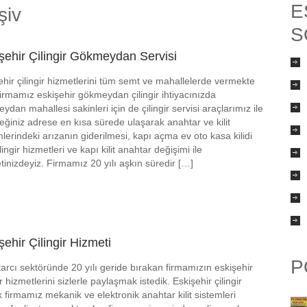
E
şiv
S
şehir Çilingir Gökmeydan Servisi
ehir çilingir hizmetlerini tüm semt ve mahallelerde vermekte
firmamız eskişehir gökmeydan çilingir ihtiyacınızda
dan mahallesi sakinleri için de çilingir servisi araçlarımız ile
eğiniz adrese en kısa sürede ulaşarak anahtar ve kilit
mlerindeki arızanın giderilmesi, kapı açma ev oto kasa kilidi
ilingir hizmetleri ve kapı kilit anahtar değişimi ile
tinizdeyiz. Firmamız 20 yılı aşkın süredir […]
şehir Çilingir Hizmeti
P
arcı sektöründe 20 yılı geride bırakan firmamızın eskişehir
ir hizmetlerini sizlerle paylaşmak istedik. Eskişehir çilingir
k firmamız mekanik ve elektronik anahtar kilit sistemleri