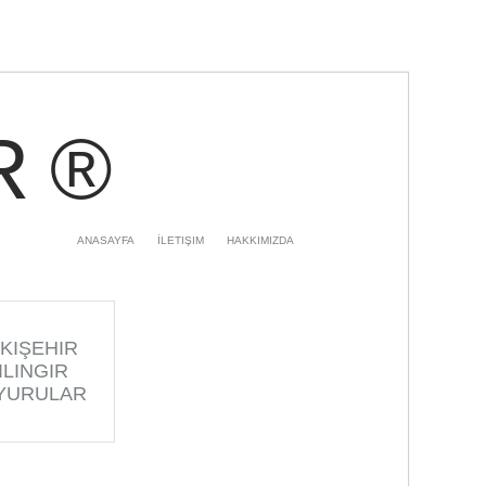
R ®
ANASAYFA
İLETIŞIM
HAKKIMIZDA
KIŞEHIR
ILINGIR
YURULAR