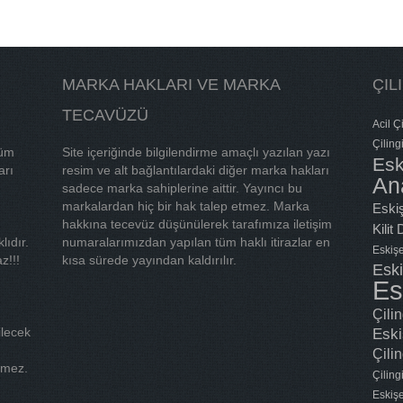
MARKA HAKLARI VE MARKA
ÇIL
TECAVÜZÜ
Acil Çi
Çiling
tüm
Site içeriğinde bilgilendirme amaçlı yazılan yazı
Esk
arı
resim ve alt bağlantılardaki diğer marka hakları
An
sadece marka sahiplerine aittir. Yayıncı bu
markalardan hiç bir hak talep etmez. Marka
Eskiş
hakkına tecevüz düşünülerek tarafımıza iletişim
Kilit
lıdır.
numaralarımızdan yapılan tüm haklı itirazlar en
Eskişe
z!!!
kısa sürede yayından kaldırılır.
Eski
Es
Çili
ilecek
Eski
Çilin
tmez.
Çilin
Eskişe