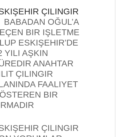
SKIŞEHIR ÇILINGIR
BABADAN OĞUL’A
EÇEN BIR IŞLETME
LUP ESKIŞEHIR’DE
2 YILI AŞKIN
ÜREDIR ANAHTAR
ILIT ÇILINGIR
LANINDA FAALIYET
ÖSTEREN BIR
IRMADIR
SKIŞEHIR ÇILINGIR