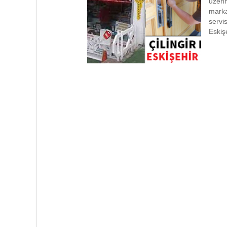
üzeri
markal
servi
Eskişe