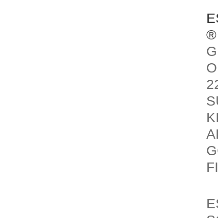
E
®
G
O
2
S
K
A
G
F
E