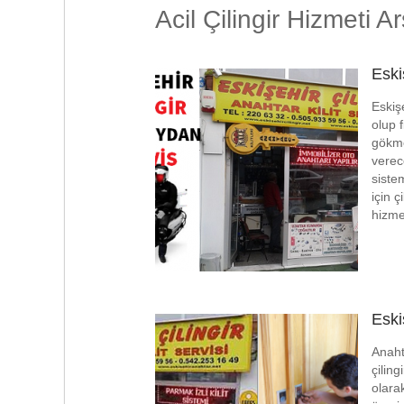
Acil Çilingir Hizmeti Ar
Eski
Eskiş
olup 
gökmey
verec
siste
için ç
hizme
Eski
Anaht
çiling
olara