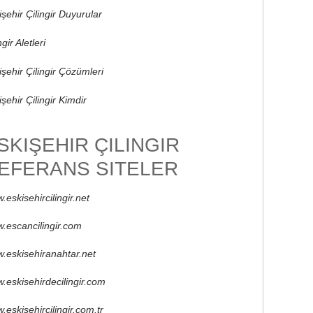
işehir Çilingir Duyurular
ngir Aletleri
işehir Çilingir Çözümleri
şehir Çilingir Kimdir
SKIŞEHIR ÇILINGIR
EFERANS SITELER
.eskisehircilingir.net
.escancilingir.com
.eskisehiranahtar.net
.eskisehirdecilingir.com
.eskisehircilingir.com.tr