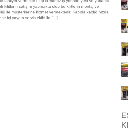
ne faaliyet vermekte olup firmamız iş yerinde yerli ve yabancı
ı kilitlerin satışını yapmakta olup bu kilitlerin montaj ve
sliği ile müşterilerine hizmet vermektedir. Kapıda kaldığınızda
hir içi yaygın servis ekibi ile […]
E
K