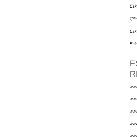
Esk
Çili
Esk
Eski
E
R
www
www
www
www
www