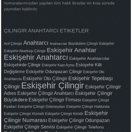
numaralarımızdan yapılan tüm haklı itirazlar en kısa sürede
yayından kaldırılır.
ÇILINGIR ANAHTARCI ETIKETLER
Anahtarcı
Acil Çilingir
Büyükdere Çilingir
Eskişehir
Anahtarcılar
Eskişehir Anahtar
Eskişehir Akarbaşı Çilingir
Eskişehir Anahtarcı
Eskişehir Anahtarcılar
Eskişehirde Çilingir
Eskişehir Kilit
Eskişehir Kapı Açma
Değiştirme
Eskişehir Odunpazarı Çilingir
Eskişehir Oto
Eskişehir Tepebaşı
Eskişehir Oto Çilingir
Anahtarcısı
Eskişehir Çilingir
Çilingir
Eskişehir Çilingir
Adres
Eskişehir Çilingir Anahtarcı
Eskişehir Çilingir
Büyükdere
Eskişehir Çilingir Firması
Eskişehir Çilingir
Fiyatları
Eskişehir Çilingir Gökmeydan
Eskişehir Çilingir Hakkında
Eskişehir
Eskişehir Çilingir Hizmeti
Eskişehir Çilingir Kimdir
Çilingir Numarası
Eskişehir Çilingir Odunpazarı
Eskişehir Çilingir Servisi
Eskişehir Çilingir Telefonu