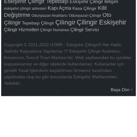
Eskişehir Çilingir Tepebaşı
Eskişehir Çilingir İletişim
Kilit
Kapı Açma
Kasa Çilingir
eskişehir çilingir adresleri
Değiştirme
Oto
Odunpazarı Anahtarcı
Odunpazarı Çilingir
Çilingir Eskişehir
Çilingir
Çilingir
Tepebaşı Çilingir
Çilingir Hizmetleri
Çilingir Servisi
Çilingir Numarası
Copyright © 2011-2022 UYARI : Eskişehir Çilingir® Her Hakkı
Saklıdır Kopyalama Yapılamaz !!! Eskişehir Çilingir Anahtarcı
firmamızın Tesccil Ticari Markası'dır. Web sayfasından bu içerikler
kopyalanamaz ve diğer sitelerde kullanılamaz. Kullananlar için
gerekli Yasal İşlemlerin başlatılması firmamız tarafından
yapılmakta olup bu gibi durumlarda Eskişehir Mahkemeleri
Yetkilidir.
Başa Dön ↑