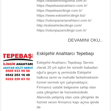
https://eskisehirsogutma.com.tr/
https://tepebasianahtarci.com.tr/
https://tepebasicilingir.com.tr/
https://www.eskisehircilingir.biz/
https://odunpazarianahtarci.com.tr/
http://eskisehirdecilingir.com/
https://odunpazaricilingir.com.tr/
DEVAMINI OKU..
Eskişehir Anahtarcı Tepebaşı
Eskişehir Anahtarcı Tepebaşı Servisi
olarak 20 yılı aşkın bir süredir babadan
oğul’a geçen iş yerimizde Eskişehir
halkına semt ve mahalle farketmeksizin
hzmet vermek için çalışmaktayız.
Firmamız ustalık belgesine sahip olan
usta çilingirleri ile hizmetinizdedir.
Alanında yetişmiş olan usta çilingirler ile
hizmet veren firmamız kapı açma işinde
de