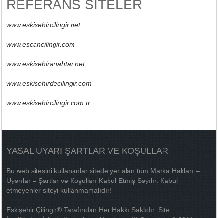
REFERANS SITELER
www.eskisehircilingir.net
www.escancilingir.com
www.eskisehiranahtar.net
www.eskisehirdecilingir.com
www.eskisehircilingir.com.tr
YASAL UYARI ŞARTLAR VE KOŞULLAR
Bu web sitesini kullananlar sitede yer alan tüm Marka Hakları –
Uyarılar – Şartlar ve Koşulları Kabul Etmiş Sayılır. Kabul
etmeyenler siteyi kullanmamalıdır!
Eskişehir Çilingir® Tarafından Her Hakkı Saklıdır. Site